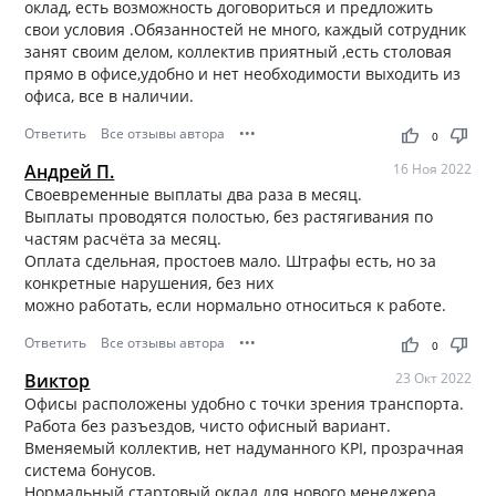
оклад, есть возможность договориться и предложить
свои условия .Обязанностей не много, каждый сотрудник
занят своим делом, коллектив приятный ,есть столовая
прямо в офисе,удобно и нет необходимости выходить из
офиса, все в наличии.
Ответить
Все отзывы автора
•••
thumb_up
thumb_down
0
Андрей П.
16 Ноя 2022
Своевременные выплаты два раза в месяц.
Выплаты проводятся полостью, без растягивания по
частям расчёта за месяц.
Оплата сдельная, простоев мало. Штрафы есть, но за
конкретные нарушения, без них
можно работать, если нормально относиться к работе.
Ответить
Все отзывы автора
•••
thumb_up
thumb_down
0
Виктор
23 Окт 2022
Офисы расположены удобно с точки зрения транспорта.
Работа без разъездов, чисто офисный вариант.
Вменяемый коллектив, нет надуманного KPI, прозрачная
система бонусов.
Нормальный стартовый оклад для нового менеджера.