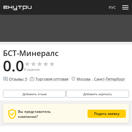
menu
РУС
БСТ-Минералс
0.0
★
★
★
★
★
★
★
★
★
★
0
оценок
location_on
comment
enterprise
,
Отзывы:
5
Торговля оптовая
Москва
Санкт-Петербург
Добавить отзыв
Добавить зарплату
verified_user
Вы представитель
Подать заявку
компании?