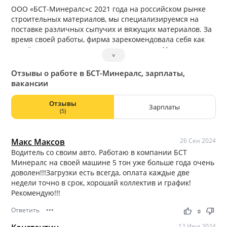
ООО «БСТ-Минералс»с 2021 года на российском рынке
строительных материалов, мы специализируемся на
поставке различных сыпучих и вяжущих материалов. За
время своей работы, фирма зарекомендовала себя как
серьёзного и ответственного поставщика. Нашими
˅
клиентами являются различные производственные,
строительные, торговые компании в Москве, Московской
Отзывы о работе в БСТ-Минералс, зарплаты,
области, Санкт- Петербурге, Лен. Области и ближайших
вакансии
регионах.
Отзывы
Зарплаты
(5)
Макс Максов
26 Сен 2024
Водитель со своим авто. Работаю в компании БСТ
Минералс на своей машине 5 тон уже больше года очень
доволен!!!Загрузки есть всегда, оплата каждые две
недели точно в срок, хороший коллектив и график!
Рекомендую!!!
Ответить
•••
thumb_up
thumb_down
0
12 Июл 2024