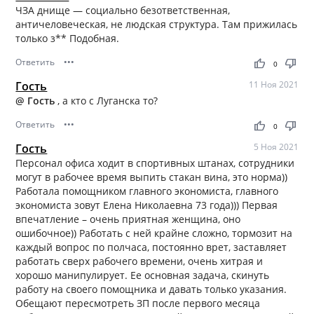
ЧЗА днище — социально безответственная,
античеловеческая, не людская структура. Там прижилась
только з** Подобная.
Ответить
•••
thumb_up
thumb_down
0
Гость
11 Ноя 2021
@ Гость
, а кто с Луганска то?
Ответить
•••
thumb_up
thumb_down
0
Гость
5 Ноя 2021
Персонал офиса ходит в спортивных штанах, сотрудники
могут в рабочее время выпить стакан вина, это норма))
Работала помощником главного экономиста, главного
экономиста зовут Елена Николаевна 73 года))) Первая
впечатление – очень приятная женщина, оно
ошибочное)) Работать с ней крайне сложно, тормозит на
каждый вопрос по полчаса, постоянно врет, заставляет
работать сверх рабочего времени, очень хитрая и
хорошо манипулирует. Ее основная задача, скинуть
работу на своего помощника и давать только указания.
Обещают пересмотреть ЗП после первого месяца