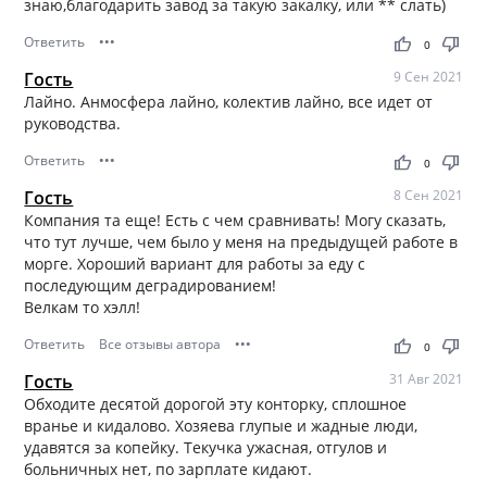
знаю,благодарить завод за такую закалку, или ** слать)
Ответить
•••
thumb_up
thumb_down
0
Гость
9 Сен 2021
Лайно. Анмосфера лайно, колектив лайно, все идет от
руководства.
Ответить
•••
thumb_up
thumb_down
0
Гость
8 Сен 2021
Компания та еще! Есть с чем сравнивать! Могу сказать,
что тут лучше, чем было у меня на предыдущей работе в
морге. Хороший вариант для работы за еду с
последующим деградированием!
Велкам то хэлл!
Ответить
Все отзывы автора
•••
thumb_up
thumb_down
0
Гость
31 Авг 2021
Обходите десятой дорогой эту конторку, сплошное
вранье и кидалово. Хозяева глупые и жадные люди,
удавятся за копейку. Текучка ужасная, отгулов и
больничных нет, по зарплате кидают.