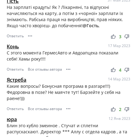
Гість
31 Май 2023
На зарплаті крадуть! Як ? Лікарняні, та відпускні
начисляються на карту, а потім з «чорної» зарплати їх
знімають. Рабська праця на виробництві, прав ніяких.
Якщо часто хворієш- до побачення!
@Гость
,
Ответить
•••
thumb_up
thumb_down
3
Конь
17 Мар 2023
С этого момента ГермесАвто и Авдоапцека показали
себя! Хамы року!!!!
Ответить
Все отзывы автора
•••
thumb_up
thumb_down
4
Ястреба
14 Мар 2023
Какие вопросы? Бонусная програма в разгаре!!!)
Федоровна в позе? Не маячте тут! Барзейте у себя на
раене!)))
Ответить
Все отзывы автора
•••
thumb_up
thumb_down
2
юра
12 Янв 2023
Блин это кубло змеиное . Стучат и сплетни
распускаскают. Директор *** Аллу с отдела кадров , а та