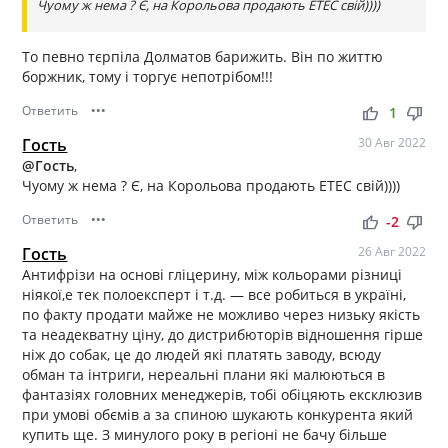
Чуому ж нема ? Є, на Корольова продають ЕТЕС свій))))
То певно тєрпіла Долматов барижить. Він по життю
боржник, тому і торгує непотрібом!!!
Ответить
•••
thumb_up
thumb_down
1
Гость
30 Авг 2022
@Гость
,
Чуому ж нема ? Є, на Корольова продають ЕТЕС свій))))
Ответить
•••
thumb_up
thumb_down
-2
Гость
26 Авг 2022
Антифрізи на основі гліцерину, між кольорами різниці
ніякої,е тек полоексперт і т.д. — все робиться в україні,
по факту продати майже не можливо через низьку якість
та неадекватну ціну, до дистрибюторів відношення гірше
ніж до собак, це до людей які платять заводу, всюду
обман та інтриги, нереальні плани які малюються в
фантазіях головних менеджерів, тобі обіцяють ексклюзив
при умові обємів а за спиною шукають конкурента який
купить ще. З минулого року в регіоні не бачу більше