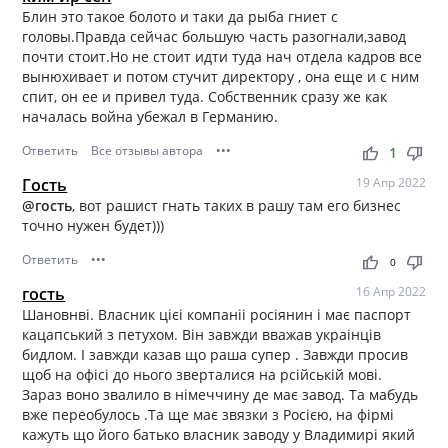
Блин это такое болото и таки да рыба гниет с
головы.Правда сейчас большую часть разогнали,завод
почти стоит.Но не стоит идти туда нач отдела кадров все
вынюхивает и потом стучит директору , она еще и с ним
спит, он ее и привел туда. Собственник сразу же как
началась война убежал в Германию.
Ответить
Все отзывы автора
•••
thumb_up
thumb_down
1
Гость
19 Апр 2022
@гость
, вот рашист гнать таких в рашу там его бизнес
точно нужен будет)))
Ответить
•••
thumb_up
thumb_down
0
гость
16 Апр 2022
Шановнві. Власник цієі компаніі росіянин і має паспорт
кацапський з петухом. Він завжди вважав украінців
бидлом. І завжди казав що раша супер . Завжди просив
щоб на офісі до нього зверталися на рсійській мові.
Зараз воно звалило в німеччину де має завод. Та мабудь
вже переобулось .Та ще має звязки з Росією, на фірмі
кажуть що його батько власник заводу у Владимирі який