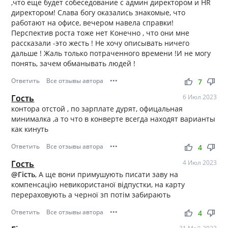
,что еще будет собеседование с админ директором и HR
директором! Слава богу оказались знакомые, что
работают на офисе, вечером навела справки!
Перспектив роста тоже нет Конечно , что они мне
рассказали -это жесть ! Не хочу описывать ничего
дальше ! Жаль только потраченного времени !И не могу
понять, зачем обманывать людей !
Ответить
Все отзывы автора
•••
thumb_up
thumb_down
7
Гость
6 Июл 2023
контора отстой , по зарплате дурят, офицальная
минималка ,а то что в конверте всегда находят варианты
как кинуть
Ответить
Все отзывы автора
•••
thumb_up
thumb_down
4
Гость
4 Июл 2023
@Гість
, А ще вони примушують писати заву на
компенсацію невикористаної відпустки, на карту
перераховують а черної зп потім забирають
Ответить
Все отзывы автора
•••
thumb_up
thumb_down
4