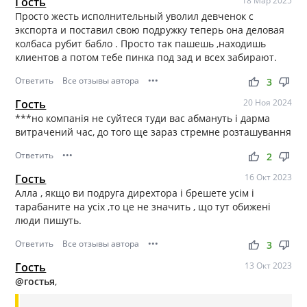
Гость
18 Мар 2025
Просто жесть исполнительный уволил девченок с
экспорта и поставил свою подружку теперь она деловая
колбаса рубит бабло . Просто так пашешь ,находишь
клиентов а потом тебе пинка под зад и всех забирают.
Ответить
Все отзывы автора
•••
thumb_up
thumb_down
3
Гость
20 Ноя 2024
***но компанія не суйтеся туди вас абмануть і дарма
витрачений час, до того ще зараз стремне розташування
Ответить
•••
thumb_up
thumb_down
2
Гость
16 Окт 2023
Алла , якщо ви подруга дирехтора і брешете усім і
тарабаните на усіх ,то це не значить , що тут обижені
люди пишуть.
Ответить
Все отзывы автора
•••
thumb_up
thumb_down
3
Гость
13 Окт 2023
@гостья
,