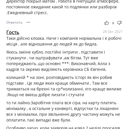
директор покрыл матом . Работа в гнетущей атмосфере,
постоянное ожидание какой то подлянки или разборок
.Ежедневный стресс.
Ответить
•••
thumb_up
thumb_down
0
Гость
28 Окт 2021
Таки дійсно клоака. Наче і компанія нормальна і е робочі
місця , але відношення до людей як до бидла.
Якесь зміїне кубло, постійні інтриги , підставити і
стуканути , чи оштрафувати ,аж бігом. Тут вже
попереджають ,що основні ***: Виконавчий, Алла з
кадрів та окремо виділяють керівника СБ Євгенія,
колишній * на зоні, розповідають історі як він робив
підстави . Це люди яких краще обминати , Там все
тримається на брехні та ср*колизанні, хто краще вилиже
.Якщо не вмієш добре лизати і стучати
то ти лайно.Заробітня плата вся сіра, на карту платять
мінімалку , а остальне у конверті, відпустки та лікарняні
все з мінімалки, при звільненні другу частину можуть не
оплатити, такі випадкі вже були.
Особливо зараз, коли захворів на ковід 2 неділі просидів