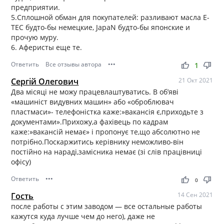
предприятии.
5.Сплошной обман для покупателей: разливают масла E-
TEC будто-бы немецкие, JapaN будто-бы японские и
прочую муру.
6. Аферисты еще те.
Ответить
Все отзывы автора
•••
thumb_up
thumb_down
1
Сергій Олегович
21 Окт 2021
Два місяці не можу працевлаштуватись. В об’яві
«машиніст видувних машин» або «оброблювач
пластмаси»- телефоністка каже:»вакансія є,приходьте з
документами».Прихожу,а фахівець по кадрам
каже:»вакансій немає» і пропонує те,що абсолютно не
потрібно.Поскаржитись керівнику неможливо-він
постійно на нараді,замісника немає (зі слів працівниці
офісу)
Ответить
•••
thumb_up
thumb_down
0
Гость
14 Сен 2021
после работы с этим заводом — все остальные работы
кажутся куда лучше чем до него), даже не