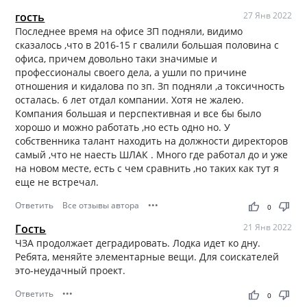
гость
27 Янв 2022
Последнее время на офисе ЗП подняли, видимо
сказалось ,что в 2016-15 г свалили большая половина с
офиса, причем довольно таки значимые и
профессионалы своего дела, а ушли по причине
отношения и кидалова по зп. Зп подняли ,а токсичность
осталась. 6 лет отдал компании. Хотя не жалею.
Компания большая и перспективная и все бы было
хорошо и можно работать ,но есть одно но. У
собственника талант находить на должности директоров
самый ,что не наесть ШЛАК . Много где работал до и уже
на новом месте, есть с чем сравнить ,но таких как тут я
еще не встречал.
Ответить
Все отзывы автора
•••
thumb_up
thumb_down
0
Гость
21 Янв 2022
ЧЗА продолжает деградировать. Лодка идет ко дну.
Ребята, меняйте элементарные вещи. Для соискателей
это-неудачный проект.
Ответить
•••
thumb_up
thumb_down
0