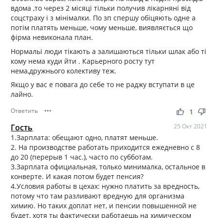
вдома ,то через 2 місяці тільки получив лікарняні від
соцстраху і з мінімалки. По зп спершу обіцяють одне а
потім платять меньше, чому меньше, виявляється що
фірма невиконала план.
Нормальі люди тікають а залишаються тільки шлак або ті
кому нема куди йти . Карьерного росту тут
нема,дружнього колективу теж.
Якщо у вас е повага до себе то не раджу вступати в це
лайно.
Ответить
•••
thumb_up
thumb_down
1
Гость
25 Окт 2021
1.Зарплата: обещают одно, платят меньше.
2. На производстве работать приходится ежедневно с 8
до 20 (перерыв 1 час.), часто по субботам.
3.Зарплата официальная, только минималка, остальное в
конверте. И какая потом будет пенсия?
4.Условия работы в цехах: нужно платить за вредность,
потому что там разливают вредную для организма
химию. Но таких доплат нет, и пенсии повышенной не
будет, хотя ты фактически работаешь на химическом