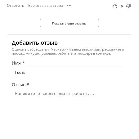
Ответить
Все отзывы автора
•••
thumb_up
thumb_down
0
Показать еще отзывы
Добавить отзыв
Оцените работодателя Черкасский завод автохимии: расскажите о
плюсах, минусах, условиях работы и атмосфере в команде.
Имя *
Отзыв *