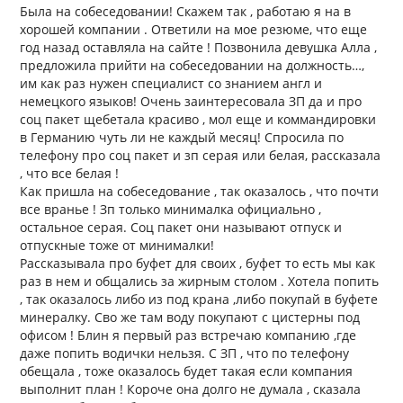
Была на собеседовании! Скажем так , работаю я на в
хорошей компании . Ответили на мое резюме, что еще
год назад оставляла на сайте ! Позвонила девушка Алла ,
предложила прийти на собеседовании на должность…,
им как раз нужен специалист со знанием англ и
немецкого языков! Очень заинтересовала ЗП да и про
соц пакет щебетала красиво , мол еще и коммандировки
в Германию чуть ли не каждый месяц! Спросила по
телефону про соц пакет и зп серая или белая, рассказала
, что все белая !
Как пришла на собеседование , так оказалось , что почти
все вранье ! Зп только минималка официально ,
остальное серая. Соц пакет они называют отпуск и
отпускные тоже от минималки!
Рассказывала про буфет для своих , буфет то есть мы как
раз в нем и общались за жирным столом . Хотела попить
, так оказалось либо из под крана ,либо покупай в буфете
минералку. Сво же там воду покупают с цистерны под
офисом ! Блин я первый раз встречаю компанию ,где
даже попить водички нельзя. С ЗП , что по телефону
обещала , тоже оказалось будет такая если компания
выполнит план ! Короче она долго не думала , сказала