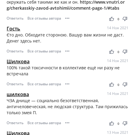
окружать себя такими же как и он.
https://www.vnutri.or
g/cherkasskiy-zavod-avtohimii/comment-page-1/#tabs
Ответить
Все отзывы автора
•••
thumb_up
thumb_down
0
Гость
14 Ноя 2021
Єто дно. Обходите стороною. Вашур вам жизни не даст.
Денег здесь нет.
Ответить
Все отзывы автора
•••
thumb_up
thumb_down
0
Шилкова
14 Ноя 2021
100% такой токсичности в коллективе ещё ни разу не
встречала
Ответить
Все отзывы автора
•••
thumb_up
thumb_down
0
шилкова
14 Ноя 2021
ЧЗА днище — социально безответственная,
античеловеческая, не людская структура. Там прижилась
только змея П.
Ответить
Все отзывы автора
•••
thumb_up
thumb_down
0
Шилкова
13 Ноя 2021