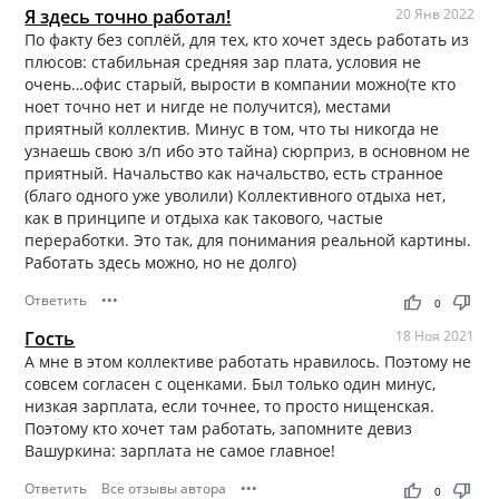
Я здесь точно работал!
20 Янв 2022
По факту без соплёй, для тех, кто хочет здесь работать из
плюсов: стабильная средняя зар плата, условия не
очень…офис старый, вырости в компании можно(те кто
ноет точно нет и нигде не получится), местами
приятный коллектив. Минус в том, что ты никогда не
узнаешь свою з/п ибо это тайна) сюрприз, в основном не
приятный. Начальство как начальство, есть странное
(благо одного уже уволили) Коллективного отдыха нет,
как в принципе и отдыха как такового, частые
переработки. Это так, для понимания реальной картины.
Работать здесь можно, но не долго)
Ответить
•••
thumb_up
thumb_down
0
Гость
18 Ноя 2021
А мне в этом коллективе работать нравилось. Поэтому не
совсем согласен с оценками. Был только один минус,
низкая зарплата, если точнее, то просто нищенская.
Поэтому кто хочет там работать, запомните девиз
Вашуркина: зарплата не самое главное!
Ответить
Все отзывы автора
•••
thumb_up
thumb_down
0