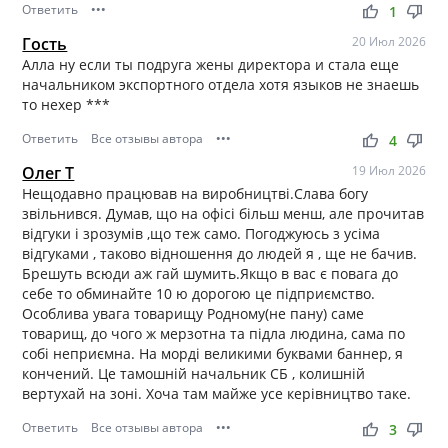
Ответить
•••
thumb_up
thumb_down
1
Гость
20 Июл 2026
Алла ну если ты подруга жены директора и стала еще
начальником экспортного отдела хотя языков не знаешь
то нехер ***
Ответить
Все отзывы автора
•••
thumb_up
thumb_down
4
Олег Т
19 Июл 2026
Нещодавно працював на виробництві.Слава богу
звільнився. Думав, що на офісі більш менш, але прочитав
відгуки і зрозумів ,що теж само. Погоджуюсь з усіма
відгуками , таково відношення до людей я , ще не бачив.
Брешуть всюди аж гай шумить.Якщо в вас є повага до
себе то обминайте 10 ю дорогою це підприємство.
Особлива увага товарищу Родному(не пану) саме
товарищ, до чого ж мерзотна та підла людина, сама по
собі неприємна. На морді великими буквами баннер, я
кончений. Це тамошній начальник СБ , колишній
вертухай на зоні. Хоча там майже усе керівництво таке.
Ответить
Все отзывы автора
•••
thumb_up
thumb_down
3