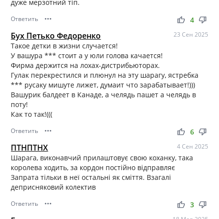
дуже мерзотний тіп.
Ответить
•••
thumb_up
thumb_down
4
Бух Петько Федоренко
23 Сен 2025
Такое детки в жизни случается!
У вашура *** стоит а у юли голова качается!
Фирма держится на лохах-дистрибьюторах.
Гулак перекрестился и плюнул на эту шарагу, ястребка
*** русаку мишуте лижет, думаит что зарабатывает!)))
Вашурик балдеет в Канаде, а челядь пашет а челядь в
поту!
Как то так!(((
Ответить
•••
thumb_up
thumb_down
6
ПТНПТНХ
4 Сен 2025
Шарага, виконавчий прилаштовує свою коханку, така
королева ходить, за кордон постійно відправляє
Запрата тільки в неї остальні як сміття. Взагалі
деприсняковий колектив
Ответить
•••
thumb_up
thumb_down
3