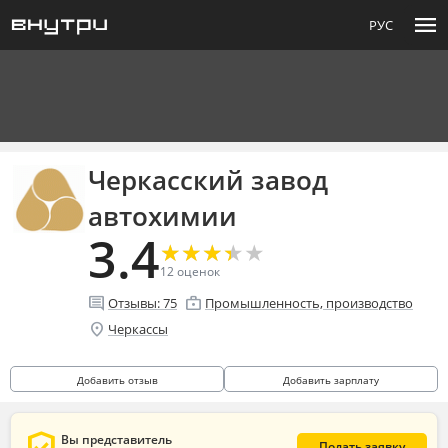
menu
РУС
Черкасский завод
автохимии
3.4
★
★
★
★
★
★
★
★
★
★
12
оценок
comment
enterprise
Отзывы:
75
Промышленность, производство
location_on
Черкассы
Добавить отзыв
Добавить зарплату
Вы представитель
Подать заявку