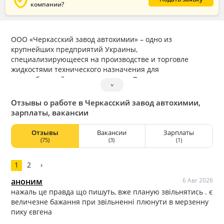
verified_user
компании?
ООО «Черкасский завод автохимии» – одно из
крупнейших предприятий Украины,
специализирующееся на производстве и торговле
жидкостями технического назначения для
автомобильной промышленности. Все торговые марки
˅
(«ВАМП», «ПОЛЮС», «ГОСТовский продукт», «ALTAIR»,
«ZZIMA»), которые мы выпускаем, хорошо известны
Отзывы о работе в Черкасский завод автохимии,
автомобилистам как в Украине, так и за её пределами.
зарплаты, вакансии
Отзывы
Вакансии
Зарплаты
(75)
(3)
(1)
1
2
›
аноним
6 Авг 2026
нажаль це правда що пишуть, вже планую звільнятись . є
величезне бажання при звільненні плюнути в мерзенну
пику євгена