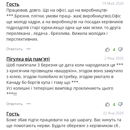
Гость
19 Май 2026
Працював, довго. Що на офісі, що на виробництві-
***.Брехня, плітки, умови праці- жах( виробництво).Офіс
ще молоді кадри, а на виробництві на посадах керівників
підрозділів старі курки,якщо одна ще має мізки, то друга
перелякана , ледача , брехлива. Вижила молодих і
перспективних.
Ответить
•••
thumb_up
thumb_down
4
Пігулка від пам'яті
2 Мар 2026
Шоб пам’ятали 3 березня це дата коли народилася ця ***
з крисячим прізвищем «вашуркін», згодом воно замутило
з юлєю, згодом полюбило ястребку, згодом умотало в
Канаду бо боргів купа і тому що ***.
Усі колишні і теперішні вампівці проклинають цього
***!!!
Ответить
•••
thumb_up
thumb_down
4
Гость
22 Янв 2026
Боже збав підти працювати на цю шарагу. Вас кинуть та
ще помотають нерви. Будьте обережні з керівником сб ,