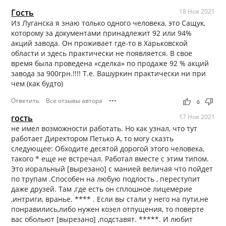
Гость
18 Ноя 2021
Из Луганска я знаю только одного человека, это Сащук,
которому за документами принадлежит 92 или 94%
акций завода. Он проживает где-то в Харьковской
области и здесь практически не появляется. В свое
время была проведена «сделка» по продаже 92 % акций
завода за 900грн.!!!! Т.е. Вашуркин практически ни при
чем (как будто)
Ответить
Все отзывы автора
•••
thumb_up
thumb_down
0
гость
17 Ноя 2021
не имел возможности работать. Но как узнал, что тут
работает Директором Петько А, то могу сказть
следующее: Обходите десятой дорогой этого человека,
такого * еще не встречал. Работал вместе с этим типом.
Это иоральный [вырезано] с манией величая что пойдет
по трупам .Способен на любую подлость , переступит
даже друзей. Там ,где есть он сплошное лицемерие
,интриги, вранье. **** . Если вы стали у него на пути,не
понравились,либо нужен козел отпущения, то поверте
вас обольют [вырезано] ,подставят. *****. И любит