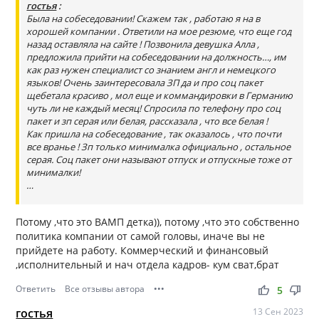
гостья
:
Была на собеседовании! Скажем так , работаю я на в
хорошей компании . Ответили на мое резюме, что еще год
назад оставляла на сайте ! Позвонила девушка Алла ,
предложила прийти на собеседовании на должность…, им
как раз нужен специалист со знанием англ и немецкого
языков! Очень заинтересовала ЗП да и про соц пакет
щебетала красиво , мол еще и коммандировки в Германию
чуть ли не каждый месяц! Спросила по телефону про соц
пакет и зп серая или белая, рассказала , что все белая !
Как пришла на собеседование , так оказалось , что почти
все вранье ! Зп только минималка официально , остальное
серая. Соц пакет они называют отпуск и отпускные тоже от
минималки!
…
Потому ,что это ВАМП детка)), потому ,что это собственно
политика компании от самой головы, иначе вы не
прийдете на работу. Коммерческий и финансовый
,исполнительный и нач отдела кадров- кум сват,брат
Ответить
Все отзывы автора
•••
thumb_up
thumb_down
5
гостья
13 Сен 2023