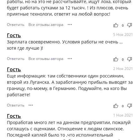
работы, но на это не рассчитывайте, ищут лоха, который
будет работать сутками за 12 тысяч. ! Из плюсов, очень
приятные технологи, ответят на любой вопрос!
Ответить
Все отзывы автора
•••
thumb_up
thumb_down
0
Гость
5 Ноя 2021
Зарплата своевременно. Условия работы не очень …
хотя где лучше )!
Ответить
Все отзывы автора
•••
thumb_up
thumb_down
0
Гость
2 Ноя 2021
Еще информация: там собственники один россиянин,
второй из Луганска. А заработанную прибыль выводят за
границу, по-моему, в Германию. Подумайте, на кого Вы
работаете!
Ответить
•••
thumb_up
thumb_down
0
Гость
1 Ноя 2021
Проработав много лет на данном предприятии, пожалуй
соглашусь с оценками. Отношение к людям свинское.
Последней каплей было то ,что исполнительный