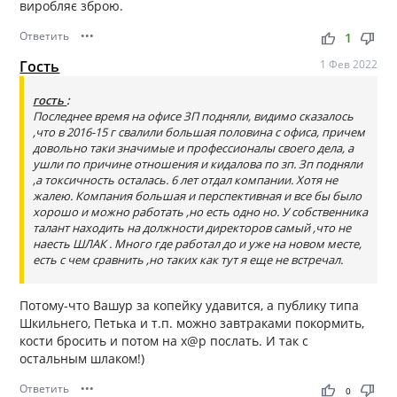
виробляє зброю.
Ответить
•••
thumb_up
thumb_down
1
Гость
1 Фев 2022
гость
:
Последнее время на офисе ЗП подняли, видимо сказалось
,что в 2016-15 г свалили большая половина с офиса, причем
довольно таки значимые и профессионалы своего дела, а
ушли по причине отношения и кидалова по зп. Зп подняли
,а токсичность осталась. 6 лет отдал компании. Хотя не
жалею. Компания большая и перспективная и все бы было
хорошо и можно работать ,но есть одно но. У собственника
талант находить на должности директоров самый ,что не
наесть ШЛАК . Много где работал до и уже на новом месте,
есть с чем сравнить ,но таких как тут я еще не встречал.
Потому-что Вашур за копейку удавится, а публику типа
Шкильнего, Петька и т.п. можно завтраками покормить,
кости бросить и потом на х@р послать. И так с
остальным шлаком!)
Ответить
•••
thumb_up
thumb_down
0