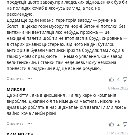
продукції цього заводу,при людських відношеннях був би
на полицях хочаб в якомусь вигляді,а так, не
рекомендую.
Додам ще один нюанс, територія заводу — руїни на
болоті, в цехах гори мусору та чорні бетонні потолки без
витяжки чи вентиляції якоїнебудь, прохожа — це
накидані палети щоб ти не втопився в бруді, сировина —
в старих ржавих цистернах, від чого на дні бутилок
антифрізів бували частинки іржі та бруду,як там люди в
таких умовах працюють — немаю уявлення. Сам завод
велитенський, і станки там недешеві, чому неможна
привести в людський вид це все не розумію.
Ответить
•••
thumb_up
thumb_down
4
микола
8 Июл 2022
Це жахіття , яке відношення . Та яку херню компанія
виробляє. Джапан оіл та німецьки мастила , ніколи не
думав що роблять в нас ,в Джапан оіл взагалі лили якесь
лайно ,хоча лейби різні
Ответить
•••
thumb_up
thumb_down
2
ким ир сен
23 Май 2022