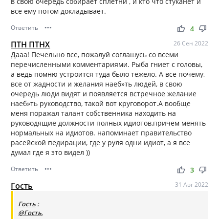
в свою очередь собирает сплетни , и кто что стуканет и
все ему потом докладывает.
Ответить
•••
thumb_up
thumb_down
4
ПТН ПТНХ
26 Сен 2022
Дааа! Печельно все, пожалуй соглашусь со всеми
перечисленными комментариями. Рыба гниет с головы,
а ведь помню устроится туда было тежело. А все почему,
все от жадности и желания наеб»ть людей, в свою
очередь люди видят и появляется встречное желание
наеб»ть руководство, такой вот круговорот.А вообще
меня поражал талант собственника находить на
руководящие должности полных идиотов,причем менять
нормальных на идиотов. напоминает правительство
расейской педирации, где у руля одни идиот, а я все
думал где я это видел ))
Ответить
•••
thumb_up
thumb_down
3
Гость
31 Авг 2022
Гость
:
@Гость
,