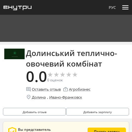
menu
РУС
Долинський теплично-
овочевий комбінат
0.0
★
★
★
★
★
★
★
★
★
★
0
оценок
comment
enterprise
Оставить отзыв
Агробизнес
location_on
,
Долина
Ивано-Франковск
Добавить отзыв
Добавить зарплату
Вы представитель
Подать заявку