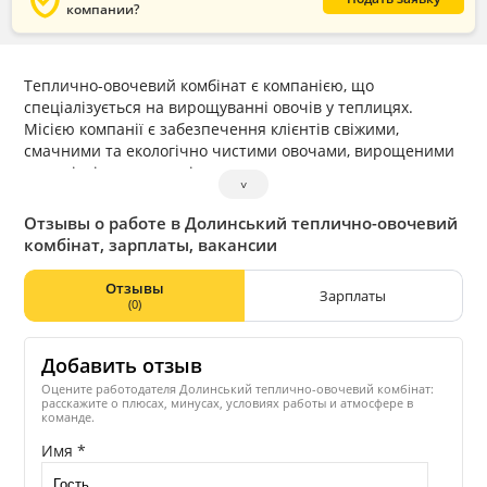
verified_user
компании?
Теплично-овочевий комбінат є компанією, що
спеціалізується на вирощуванні овочів у теплицях.
Місією компанії є забезпечення клієнтів свіжими,
смачними та екологічно чистими овочами, вирощеними
за новітніми технологіями.
˅
Компанія має успішний досвід у вирощуванні овочів та
постійно розвивається, використовуючи новітні
Отзывы о работе в Долинський теплично-овочевий
технології та інновації. Завдяки цьому, комбінат успішно
комбінат, зарплаты, вакансии
поставляє свою продукцію на ринок та забезпечує
високу якість своїх продуктів.
Отзывы
Зарплаты
(0)
Добавить отзыв
Оцените работодателя Долинський теплично-овочевий комбінат:
расскажите о плюсах, минусах, условиях работы и атмосфере в
команде.
Имя *