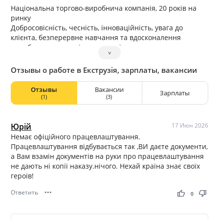
Національна торгово-виробнича компанія, 20 років на
ринку
Добросовісність, чесність, інноваційність, увага до
клієнта, безперервне навчання та вдосконалення
виробничих процесів — основні принципи, на яких
˅
базується філософія та діяльність компанії.
Діяльність
Отзывы о работе в Екструзія, зарплаты, вакансии
Виробництво ПВХ підвіконь.
Отзывы
Вакансии
Зарплаты
(1)
(3)
Юрій
17 Июн 2026
Немає офіційного працевлаштування.
Працевлаштування відбувається так ,ВИ даєте документи,
а Вам взамін документів на руки про працевлаштування
не дають ні копії наказу.нічого. Нехай країна знає своїх
героїв!
Ответить
•••
thumb_up
thumb_down
0