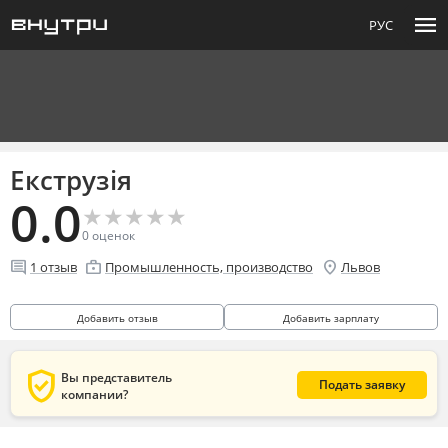
menu
РУС
Екструзія
0.0
★
★
★
★
★
★
★
★
★
★
0
оценок
comment
enterprise
location_on
1
отзыв
Промышленность, производство
Львов
Добавить отзыв
Добавить зарплату
verified_user
Вы представитель
Подать заявку
компании?