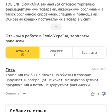
ТОВ ЕЛПІС-УКРАЇНА займається оптовою торгівлею
фармацевтичними товарами, лікарськими рослинами, а
також рослинною сировиною, спеціями, прянощами.
Обираємо кращих постачальників товарів у світі,
імпортуємо якісну сировину та товари, фармацевтичні
˅
речовини.
ТОВ ЕЛПІС-УКРАЇНА входить в групу компаній «ELPIS»,
Отзывы о работе в Елпіс-Україна, зарплаты,
головний офіс якої розташований у м. Рига, Латвія.
вакансии
Отзывы
Вакансии
Зарплаты
(1)
(1)
Гість
8 Май 2026
Компания как бы не плохая но обьемы в товарах
нарушает, и возвращат не хочет. Менеджера делают
предложения а потом не догружают фактически.
Ответить
•••
thumb_up
thumb_down
1
Добавить отзыв