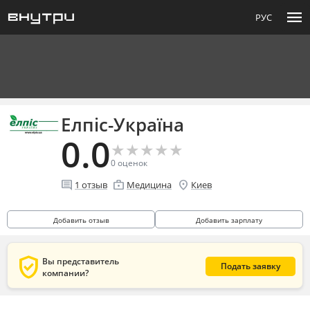
menu
РУС
Елпіс-Україна
0.0
★
★
★
★
★
★
★
★
★
★
0
оценок
comment
enterprise
location_on
1
отзыв
Медицина
Киев
Добавить отзыв
Добавить зарплату
verified_user
Вы представитель
Подать заявку
компании?