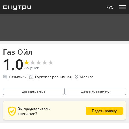
menu
РУС
Газ Ойл
1.0
★
★
★
★
★
★
★
★
★
★
2
оценок
comment
enterprise
location_on
Отзывы:
2
Торговля розничная
Москва
Добавить отзыв
Добавить зарплату
verified_user
Вы представитель
Подать заявку
компании?