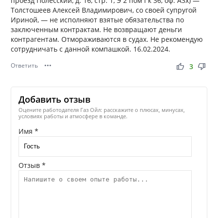
проезд Полесский, д. 16, стр. 1, Э 2 пом I к 36, оф. А3х) —
Толстошеев Алексей Владимирович, со своей супругой
Ириной, — не исполняют взятые обязательства по
заключенным контрактам. Не возвращают деньги
контрагентам. Отмораживаются в судах. Не рекомендую
сотрудничать с данной компашкой. 16.02.2024.
Ответить
•••
thumb_up
thumb_down
3
Добавить отзыв
Оцените работодателя Газ Ойл: расскажите о плюсах, минусах,
условиях работы и атмосфере в команде.
Имя *
Отзыв *