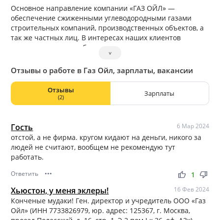
Основное направление компании «ГАЗ ОЙЛ» —
обеспечение сжиженными углеводородными газами
строительных компаний, производственных объектов, а
так же частных лиц. В интересах наших клиентов
доставка и заправка баллонов с пропаном происходит и
˅
в выходные и в праздничные дни.
Отзывы о работе в Газ Ойл, зарплаты, вакансии
Отзывы
Зарплаты
(2)
Гость
6 Мар 2024
отстой, а не фирма. кругом кидают на деньги, никого за
людей не считают, вообщем не рекомендую тут
работать.
Ответить
•••
thumb_up
thumb_down
1
Хьюстон, у меня эклеры!
16 Фев 2024
Конченые мудаки! Ген. директор и учредитель ООО «Газ
Ойл» (ИНН 7733826979, юр. адрес: 125367, г. Москва,