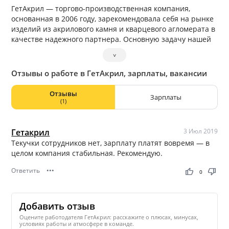
ГетАкрил — торгово-производственная компания,
основанная в 2006 году, зарекомендовала себя на рынке
изделий из акрилового камня и кварцевого агломерата в
качестве надежного партнера. Основную задачу нашей
компании мы видим в пропаганде и продвижении на
˅
сибирском рынке качественных материалов.
Отзывы о работе в ГетАкрил, зарплаты, вакансии
Отзывы
Зарплаты
(1)
Гетакрил
3 Июл 2019
Текучки сотрудников нет, зарплату платят вовремя — в
целом компания стабильная. Рекомендую.
Ответить
•••
thumb_up
thumb_down
0
Добавить отзыв
Оцените работодателя ГетАкрил: расскажите о плюсах, минусах,
условиях работы и атмосфере в команде.