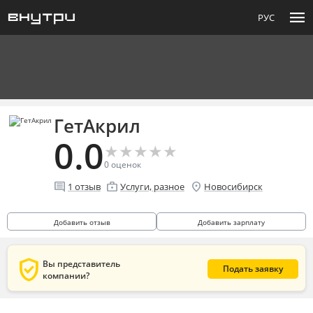
menu
РУС
ГетАкрил
0.0
★
★
★
★
★
★
★
★
★
★
0
оценок
comment
enterprise
location_on
1
отзыв
Услуги, разное
Новосибирск
Добавить отзыв
Добавить зарплату
verified_user
Вы представитель
Подать заявку
компании?