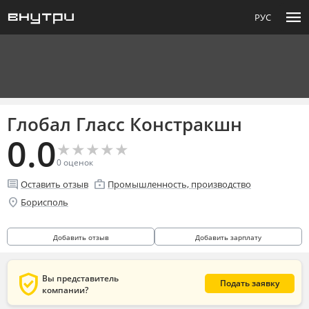
menu
РУС
Глобал Гласс Констракшн
0.0
★
★
★
★
★
★
★
★
★
★
0
оценок
comment
enterprise
Оставить отзыв
Промышленность, производство
location_on
Борисполь
Добавить отзыв
Добавить зарплату
verified_user
Вы представитель
Подать заявку
компании?