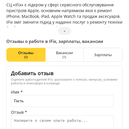
СЦ «iFix» є лідером у сфері сервісного обслуговування
пристроїв Apple, основним напрямком якої є ремонт
iPhone, MacBook, iPad, Apple Watch та продаж аксесуарів.
iFix зміг змінити підхід у наданні послуг з ремонту техніки
Apple, пропонуючи терміни виконання менше, а рівень
˅
обслуговування вищий ніж у будь-якій компанії на
даному ринку. Все це стало можливим завдяки
Отзывы о работе в IFix, зарплаты, вакансии
колективній роботі кращих майстрів та успішній
організації багатопланового робочого процесу. Тим не
Отзывы
Вакансии
Зарплаты
менш, ми не зупиняємося на досягнутому, і для
(0)
(1)
подальшого розвитку в наш колектив потрібні
відповідальні співробітники, які бажають працювати в
Добавить отзыв
дружньому колективі, бажають навчатися і розвиватися,
які хочуть рости і краще разом з нами.
Оцените работодателя IFix: расскажите о плюсах, минусах, условиях
работы и атмосфере в команде.
Имя *
Отзыв *