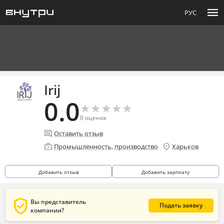
menu
РУС
Irij
0.0
★
★
★
★
★
★
★
★
★
★
0
оценок
comment
Оставить отзыв
enterprise
location_on
Промышленность, производство
Харьков
Добавить отзыв
Добавить зарплату
verified_user
Вы представитель
Подать заявку
компании?