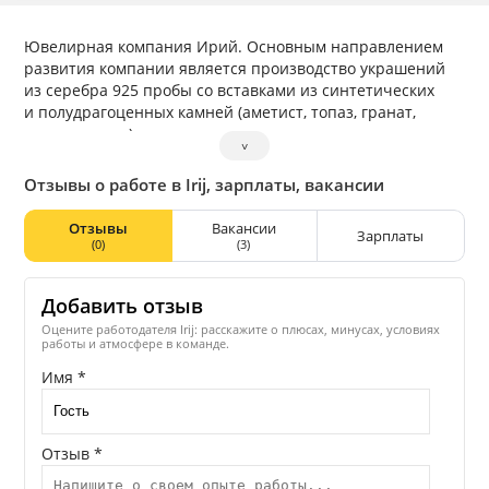
Ювелирная компания Ирий. Основным направлением
развития компании является производство украшений
из серебра 925 пробы со вставками из синтетических
и полудрагоценных камней (аметист, топаз, гранат,
перидот и др.) и продажа их оптом и в розницу.
˅
Благодаря современному оборудованию, использованию
новейших технологий и, что особенно для нас важно,
Отзывы о работе в Irij, зарплаты, вакансии
ювелирам высокой квалификации, фирма гарантирует
высококачественную продукцию, которая является
Отзывы
Вакансии
Зарплаты
стратегическим товаром и пользуется широким
(0)
(3)
покупательским спросом.
Добавить отзыв
Оцените работодателя Irij: расскажите о плюсах, минусах, условиях
работы и атмосфере в команде.
Имя *
Отзыв *