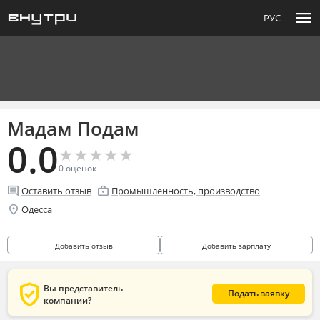
menu
РУС
Мадам Подам
0.0
★
★
★
★
★
★
★
★
★
★
0
оценок
comment
enterprise
Оставить отзыв
Промышленность, производство
location_on
Одесса
Добавить отзыв
Добавить зарплату
verified_user
Вы представитель
Подать заявку
компании?