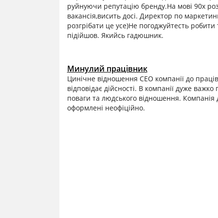
руйнуючи репутацію бренду.На мові 90х роз
вакансія,висить досі. Директор по маркетин
розгрібати це усе)Не погоджуйтесть робити 
підійшов. Якийсь гадюшник.
Минулий працівник
Цинічне відношення СЕО компанії до праців
відповідає дійсності. В компанії дуже важко
поваги та людського відношення. Компанія д
оформлені неофіційно.