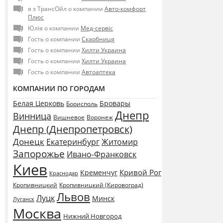
я з ТрансОйл о компании
Авто-комфорт
Плюс
Юлія о компании
Мед-сервіс
Гость о компании
Скарбниця
Гость о компании
Хилти Украина
Гость о компании
Хилти Украина
Гость о компании
Автоаптека
КОМПАНИИ ПО ГОРОДАМ
Белая Церковь
Бровары
Борисполь
Днепр
Винница
Воронеж
Вишневое
Днепр (Днепропетровск)
Донецк
Екатеринбург
Житомир
Запорожье
Ивано-Франковск
Киев
Кривой Рог
Кременчуг
Краснодар
Кропивницкий
Кропивницкий (Кировоград)
Львов
Луцк
Минск
Луганск
Москва
Нижний Новгород