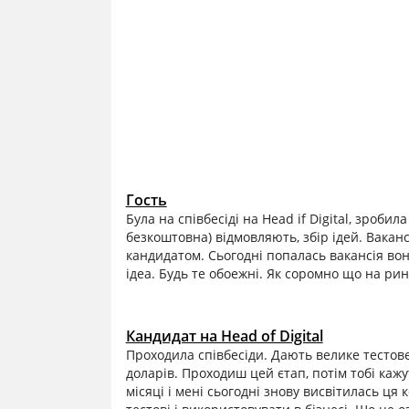
Гость
Була на співбесіді на Head if Digital, зроби
безкоштовна) відмовляють, збір ідей. Ваканс
кандидатом. Сьогодні попалась вакансія в
ідеа. Будь те обоежні. Як соромно що на ринк
Кандидат на Head of Digital
Проходила співбесіди. Дають велике тестов
доларів. Проходиш цей єтап, потім тобі каж
місяці і мені сьогодні знову висвітилась ця 