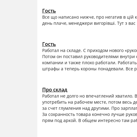
Гость
Все що написано нижче, про негатив в цій к
день плаче, менеджери вигорівші. Тут з вас
Гость
Работал на складе. С приходом нового «рук
Потом он поставил руководителями внутри 
компании и также плохо работали. Работат
штрафы а теперь короны понадевали. Все р
Про склад
Работал не долго но впечатлений хватило. 
употребить на рабочем месте, потом весь 
за счет глумления над другими. Про зарп
За сохранность товара конечно лучше руков
прям под аркой. В общем интересно там раб