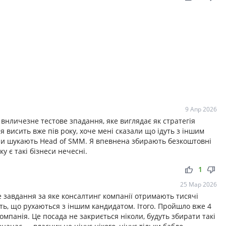
9 Апр 2026
ла внличезне тестове зпадання, яке виглядає як стратегія
я висить вже пів року, хоче мені сказали що ідуть з іншим
они шукають Head of SMM. Я впевнена збирають безкоштовні
у є такі бізнеси нечесні.
thumb_up
thumb_down
1
25 Мар 2026
е завдання за яке консалтинг компанії отримають тисячі
уть, що рухаються з іншим кандидатом. Ітого. Пройшло вже 4
компанія. Це посада не закриється ніколи, будуть збирати такі