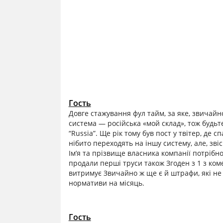
Гость
Довге стажування фул тайм, за яке, звичайно
система — російська «мой склад», тож будь
“Russia”. Ще рік тому був пост у твітер, де
нібито переходять на іншу систему, але, звіс
Ім’я та прізвище власника компанії потрібно
продали перші труси також Згоден з 1 з коме
витримує Звичайно ж ще є й штрафи, які не
нормативи на місяць.
Гость