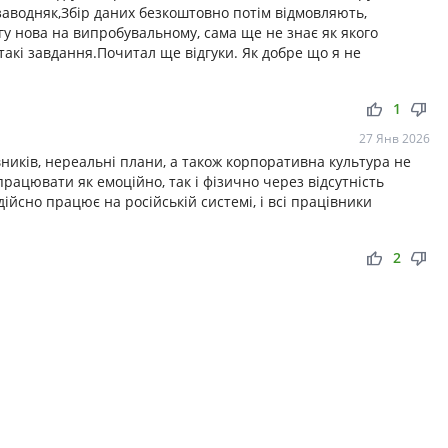
аводняк,Збір даних безкоштовно потім відмовляють,
гу нова на випробувальному, сама ще не знає як якого
такі завдання.Почитал ще відгуки. Як добре що я не
thumb_up
thumb_down
1
27 Янв 2026
ників, нереальні плани, а також корпоративна культура не
 працювати як емоційно, так і фізично через відсутність
ійсно працює на російській системі, і всі працівники
thumb_up
thumb_down
2