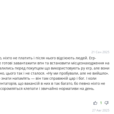
21 Сен 2025
, ніхто не платить і після нього відсіюють людей. Erp-
те готові завантажити впн та встановити місцезнаходження на
 спалились перед покупцем що використовують ру erp, але вони
но, цього так і не сталося. «Ну ми пробували, але не вийшло».
 знати напам’ять — він там справжній цар і бог. І коли
нтаторів, що вакансій в них в так багато, бо певно ніхто не
 соромляться клепати і звичайно нормативи на день,
thumb_up
thumb_down
1
27 Авг 2025