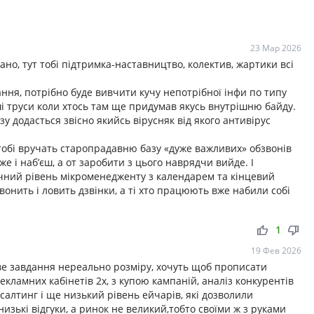
23 Мар 2026
ано, тут тобі підтримка-наставництво, колектив, жартики всі
ння, потрібно буде вивчити кучу непотрібної інфи по типу
і труси коли хтось там ще придумав якусь внутрішню байду.
у додасться звісно якийсь вірусняк від якого антивірус
 тобі вручать старопрадавню базу «дуже важливих» обзвонів
е і наб’єш, а от заробити з цього наврядчи вийде. І
чний рівень мікроменедженту з календарем та кінцевий
вонить і ловить дзвінки, а ті хто працюють вже набили собі
thumb_up
thumb_down
1
19 Фев 2026
ове завдання нереально розміру, хочуть щоб прописати
рекламних кабінетів 2х, з купою кампаній, аналіз конкурентів
алтинг і ще низький рівень ейчарів, які дозволили
низькі відгуки, а ринок не великий,тобто своїми ж з руками