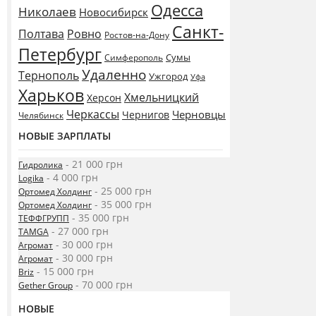
Одесса
Николаев
Новосибирск
Санкт-
Полтава
Ровно
Ростов-на-Дону
Петербург
Сумы
Симферополь
Удаленно
Тернополь
Ужгород
Уфа
Харьков
Хмельницкий
Херсон
Черкассы
Черновцы
Чернигов
Челябинск
НОВЫЕ ЗАРПЛАТЫ
- 21 000 грн
Гидролика
- 4 000 грн
Logika
- 25 000 грн
Ортомед Холдинг
- 35 000 грн
Ортомед Холдинг
- 35 000 грн
ТЕФФГРУПП
- 27 000 грн
TAMGA
- 30 000 грн
Агромат
- 30 000 грн
Агромат
- 15 000 грн
Briz
- 70 000 грн
Gether Group
НОВЫЕ