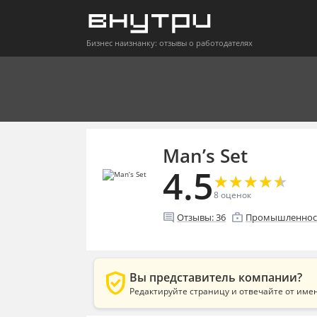
Бизнес наизнанку: отзывы о работодателях
Man’s Set
4.5
★
★
★
★
★
★
★
★
★
★
8
оценок
comment
enterprise
Отзывы:
36
Промышленност
verified_user
Вы представитель компании?
Редактируйте страницу и отвечайте от име