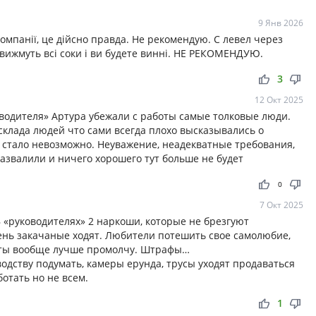
9 Янв 2026
омпанії, це дійсно правда. Не рекомендую. С левел через
 вижмуть всі соки і ви будете винні. НЕ РЕКОМЕНДУЮ.
thumb_up
thumb_down
3
12 Окт 2025
оводителя» Артура убежали с работы самые толковые люди.
склада людей что сами всегда плохо высказывались о
ь стало невозможно. Неуважение, неадекватные требования,
азвалили и ничего хорошего тут больше не будет
thumb_up
thumb_down
0
7 Окт 2025
В «руководителях» 2 наркоши, которые не брезгуют
день закачаные ходят. Любители потешить свое самолюбие,
латы вообще лучше промолчу. Штрафы…
одству подумать, камеры ерунда, трусы уходят продаваться
отать но не всем.
thumb_up
thumb_down
1