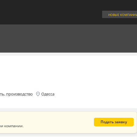
НОВЫЕ КОМПАНИ
location_on
ь, производство
Одесса
Подать заявку
ни компании.