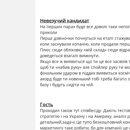
Невезучий кандидат
На перших парах буде все доволі таки непог
приколи
Перші дзвіночки почнуться на етапі стажува
коли заснували копанію, коли продали перш
Плюс сюди обліковку «мій склад» сюди відраз
доведеться взагалі вимкнути.
Якщо все ж виявиться що ти це все засвоїв
щоб ти «набив руку» але спойлер руку ти мож
фінальним ударом в піддих виявиться космі
акорд буде ти новенький тобі треба багато з
базу і будуть сидіти на ній.
Гость
Проходил також тут співбесіду. Дають тест
стратегію і на Україну і на Америку, аналіз 
детальний,задачі.Це тупо безкоштовний конс
маркетингу таке робити, бо для компанії це 