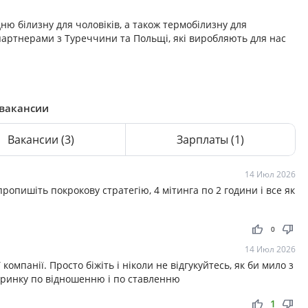
ню білизну для чоловіків, а також термобілизну для
 партнерами з Туреччини та Польщі, які виробляють для нас
 вакансии
Вакансии
(3)
Зарплаты
(1)
14 Июл 2026
 пропишіть покрокову стратегію, 4 мітинга по 2 години і все як
thumb_up
thumb_down
0
14 Июл 2026
компанії. Просто біжіть і ніколи не відгукуйтесь, як би мило з
 ринку по відношенню і по ставленню
thumb_up
thumb_down
1