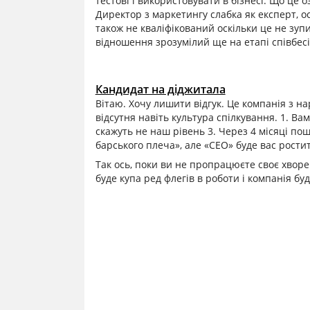
тестові і використовувати в бізнесі. Що це о
Директор з маркетингу слабка як експерт, о
також не кваліфікований оскільки це не зупи
відношення зрозумілий ще на етапі співбесі
Кандидат на діджитала
Вітаю. Хочу лишити відгук. Це компанія з 
відсутня навіть культура спілкування. 1. Вам
скажуть не наш рівень 3. Через 4 місяці пош
барського плеча», але «СЕО» буде вас рости
Так ось, поки ви не пропрацюєте своє хворе 
буде купа ред флегів в роботи і компанія буд