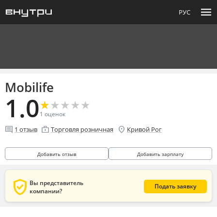
menu
РУС
Mobilife
1.0
★
★
★
★
★
★
★
★
★
★
1
оценок
comment
enterprise
location_on
1
отзыв
Торговля розничная
Кривой Рог
Добавить отзыв
Добавить зарплату
verified_user
Вы представитель
Подать заявку
компании?