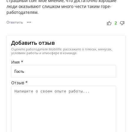
страшный сон! Мое мнение, что достаточно хорошие
люди оказывают слишком много чести таким горе-
работодателям.
Ответить
•••
thumb_up
thumb_down
2
Добавить отзыв
Оцените работодателя Mobilife: расскажите о плюсах, минусах,
условиях работы и атмосфере в команде.
Имя *
Отзыв *