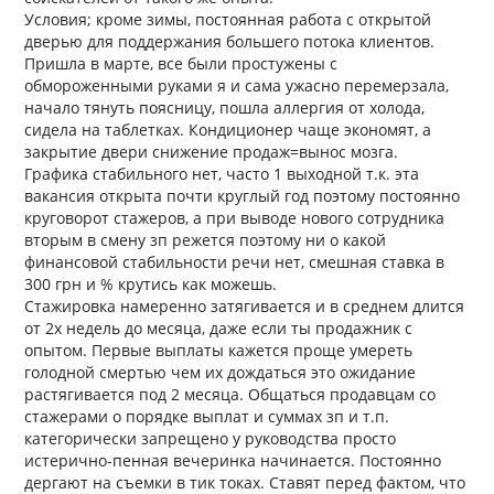
Условия; кроме зимы, постоянная работа с открытой
дверью для поддержания большего потока клиентов.
Пришла в марте, все были простужены с
обмороженными руками я и сама ужасно перемерзала,
начало тянуть поясницу, пошла аллергия от холода,
сидела на таблетках. Кондиционер чаще экономят, а
закрытие двери снижение продаж=вынос мозга.
Графика стабильного нет, часто 1 выходной т.к. эта
вакансия открыта почти круглый год поэтому постоянно
круговорот стажеров, а при выводе нового сотрудника
вторым в смену зп режется поэтому ни о какой
финансовой стабильности речи нет, смешная ставка в
300 грн и % крутись как можешь.
Стажировка намеренно затягивается и в среднем длится
от 2х недель до месяца, даже если ты продажник с
опытом. Первые выплаты кажется проще умереть
голодной смертью чем их дождаться это ожидание
растягивается под 2 месяца. Общаться продавцам со
стажерами о порядке выплат и суммах зп и т.п.
категорически запрещено у руководства просто
истерично-пенная вечеринка начинается. Постоянно
дергают на съемки в тик токах. Ставят перед фактом, что