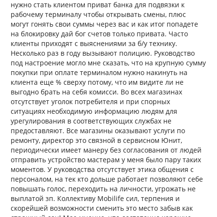
нужно стать клиентом приват банка для подвязки к
рабочему терминалу чтобы открывать смены, плюс
могут гонять свои суммы через вас и как итог попадете
на блокировку дай бог счетов только привата. Часто
клиенты приходят с выяснениями за б/у технику.
Несколько раз в году вызывают полицию. Руководство
под настроение могло мне сказать, что на крупную сумму
покупки при оплате терминалом нужно накинуть на
клиента еще % сверху потому, что им видите ли не
выгодно брать на себя комисси. Во всех магазинах
отсутствует уголок потребителя и при спорных
ситуациях необходимую информацию людям для
урегулирования в соответствующих службах не
предоставляют. Все магазины оказывают услуги по
ремонту, директор это связной в сервисном Юнит,
периодически имеет манеру без согласования от людей
отправить устройство мастерам у меня было пару таких
моментов. У руководства отсутствует этика общения с
персоналом, на тек кто дольше работает позволяют себе
повышать голос, переходить на личности, угрожать не
выплатой зп. Коллективу Mobilife сил, терпения и
скорейшей возможности сменить это место забыв как