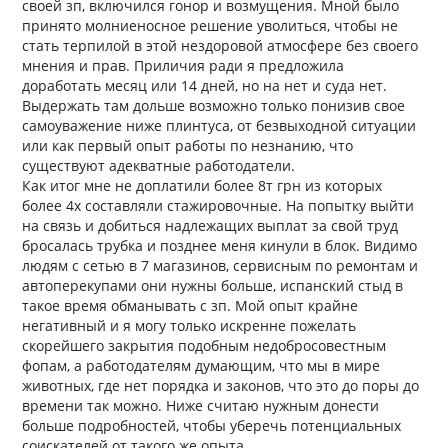
своей зп, включился гонор и возмущения. Мной было
принято молниеносное решение уволиться, чтобы не
стать терпилой в этой нездоровой атмосфере без своего
мнения и прав. Приличия ради я предложила
доработать месяц или 14 дней, но на нет и суда нет.
Выдержать там дольше возможно только понизив свое
самоуважение ниже плинтуса, от безвыходной ситуации
или как первый опыт работы по незнанию, что
существуют адекватные работодатели.
Как итог мне не доплатили более 8т грн из которых
более 4х составляли стажировочные. На попытку выйти
на связь и добиться надлежащих выплат за свой труд
бросалась трубка и позднее меня кинули в блок. Видимо
людям с сетью в 7 магазинов, сервисным по ремонтам и
автоперекупами они нужны больше, испанский стыд в
такое время обманывать с зп. Мой опыт крайне
негативный и я могу только искренне пожелать
скорейшего закрытия подобным недобросовестным
фопам, а работодателям думающим, что мы в мире
животных, где нет порядка и законов, что это до поры до
времени так можно. Ниже считаю нужным донести
больше подробностей, чтобы уберечь потенциальных
соискателей от такого же опыта.