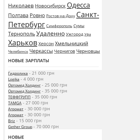
Одесса
Николаев
Новосибирск
Санкт-
Полтава
Ровно
Ростов-на-Дону
Петербург
Сумы
Симферополь
Удаленно
Тернополь
Ужгород
Уфа
Харьков
Хмельницкий
Херсон
Черкассы
Черновцы
Чернигов
Челябинск
НОВЫЕ ЗАРПЛАТЫ
- 21 000 грн
Гидролика
- 4 000 грн
Logika
- 25 000 грн
Ортомед Холдинг
- 35 000 грн
Ортомед Холдинг
- 35 000 грн
ТЕФФГРУПП
- 27 000 грн
TAMGA
- 30 000 грн
Агромат
- 30 000 грн
Агромат
- 15 000 грн
Briz
- 70 000 грн
Gether Group
НОВЫЕ