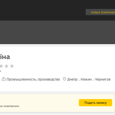
НОВЫЕ КОМПАНИ
їна
★
★
★
★
★
★
к
location_on
enterprise
,
,
Промышленность, производство
Днепр
Нежин
Чернигов
Подать заявку
ни компании.