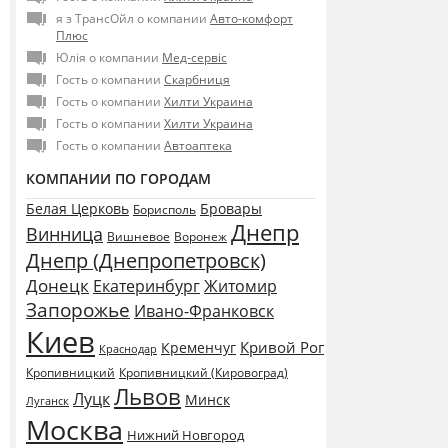
я з ТрансОйл о компании
Авто-комфорт
Плюс
Юлія о компании
Мед-сервіс
Гость о компании
Скарбниця
Гость о компании
Хилти Украина
Гость о компании
Хилти Украина
Гость о компании
Автоаптека
КОМПАНИИ ПО ГОРОДАМ
Белая Церковь
Бровары
Борисполь
Днепр
Винница
Воронеж
Вишневое
Днепр (Днепропетровск)
Донецк
Екатеринбург
Житомир
Запорожье
Ивано-Франковск
Киев
Кривой Рог
Кременчуг
Краснодар
Кропивницкий
Кропивницкий (Кировоград)
Львов
Луцк
Минск
Луганск
Москва
Нижний Новгород