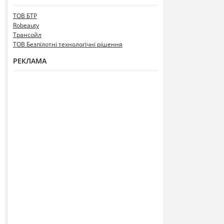
ТОВ БТР
Robeauty
Трансойл
ТОВ Безпілотні технологічні рішення
РЕКЛАМА