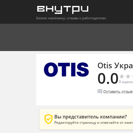
Бизнес наизнанку: отзывы о работодателях
Otis Укра
0.0
★
★
★
★
0
оцено
comment
Оставить отзыв
verified_user
Вы представитель компании?
Редактируйте страницу и отвечайте от име