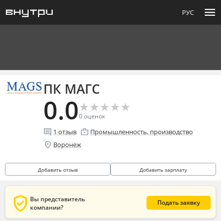
menu
РУС
ПК МАГС
0.0
★
★
★
★
★
★
★
★
★
★
0
оценок
comment
enterprise
1
отзыв
Промышленность, производство
location_on
Воронеж
Добавить отзыв
Добавить зарплату
verified_user
Вы представитель
Подать заявку
компании?