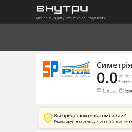
Бизнес наизнанку: отзывы о работодателях
Симетрі
0.0
★
★
★
★
0
оцено
comment
enterprise
1
отзыв
Ауд
verified_user
Вы представитель компании?
Редактируйте страницу и отвечайте от име