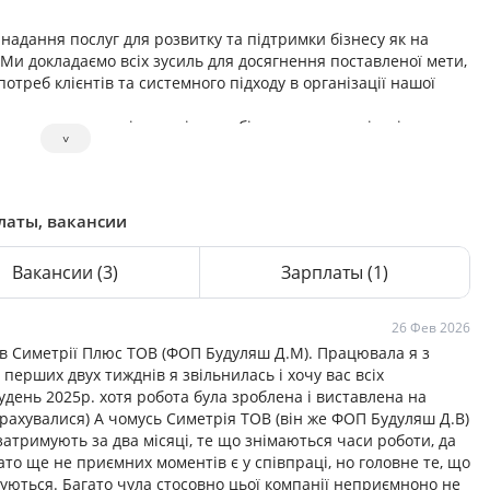
надання послуг для розвитку та підтримки бізнесу як на
и. Ми докладаємо всіх зусиль для досягнення поставленої мети,
треб клієнтів та системного підходу в організації нашої
у для розвитку і процвітання бізнесу наших клієнтів,
˅
их бізнес-рішень.
ів які по-справжньому люблять свою роботу. Амбіції,
ху перед труднощами. Постійний розвиток дозволило нам
латы, вакансии
Вакансии
(3)
Зарплаты
(1)
26 Фев 2026
 в Симетрії Плюс ТОВ (ФОП Будуляш Д.М). Працювала я з
 перших двух тижднів я звільнилась і хочу вас всіх
день 2025р. хотя робота була зроблена і виставлена на
озрахувалися) А чомусь Симетрія ТОВ (він же ФОП Будуляш Д.В)
затримують за два місяці, те що знімаються часи роботи, да
ато ще не приємних моментів є у співпраці, но головне те, що
уються. Багато чула стосовно цьої компанії неприємноно не