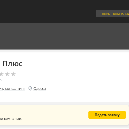
НОВЫЕ КОМПАНИ
я Плюс
★
★
★
★
★
★
к
location_on
ит, консалтинг
Одесса
Подать заявку
ни компании.