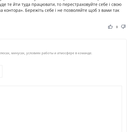
буде те йти туда працювати, то перестраховуйте себе і свою
 контора». Бережіть себе і не позволяйте щоб з вами так
thumb_up
thumb_down
0
люсах, минусах, условиях работы и атмосфере в команде.