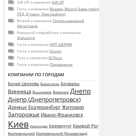
Gift UP о компании
Gift UP
Гость о компании
Визард, Wizard, Євро-трейд
ЛТД, Д-транс, Укрстройгруп
Віталій о компании
Группа компаний
Автострада
Колишній співробітник о компании
Эпицентр
Гость о компании
ХОП ШЕРИФ
Гость о компании
Grizzly
Гість о компании
IQ Pizza
Гость о компании
Подорожник
КОМПАНИИ ПО ГОРОДАМ
Белая Церковь
Бровары
Борисполь
Днепр
Винница
Воронеж
Вишневое
Днепр (Днепропетровск)
Донецк
Екатеринбург
Житомир
Запорожье
Ивано-Франковск
Киев
Кривой Рог
Кременчуг
Краснодар
Кропивницкий
Кропивницкий (Кировоград)