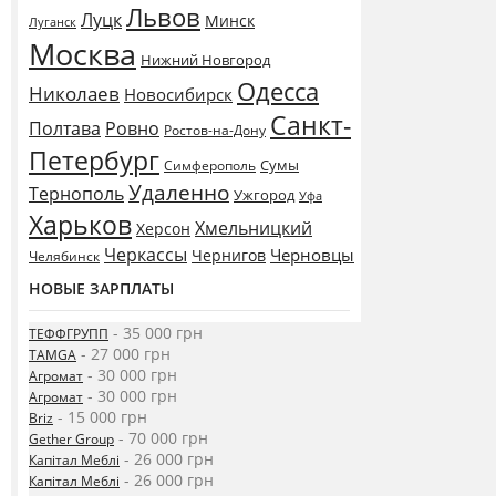
Львов
Луцк
Минск
Луганск
Москва
Нижний Новгород
Одесса
Николаев
Новосибирск
Санкт-
Полтава
Ровно
Ростов-на-Дону
Петербург
Сумы
Симферополь
Удаленно
Тернополь
Ужгород
Уфа
Харьков
Хмельницкий
Херсон
Черкассы
Черновцы
Чернигов
Челябинск
НОВЫЕ ЗАРПЛАТЫ
- 35 000 грн
ТЕФФГРУПП
- 27 000 грн
TAMGA
- 30 000 грн
Агромат
- 30 000 грн
Агромат
- 15 000 грн
Briz
- 70 000 грн
Gether Group
- 26 000 грн
Капітал Меблі
- 26 000 грн
Капітал Меблі