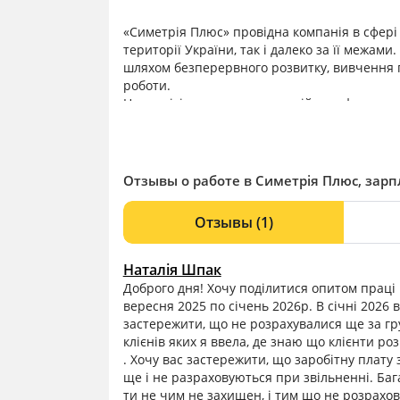
«Симетрія Плюс» провідна компанія в сфері 
території України, так і далеко за її межам
шляхом безперервного розвитку, вивчення по
роботи.
Наша місія — створення надійного фундамент
шляхом впровадження сучасних та ефективн
Ми команда досвідчених, талановитих фахівц
бажання досягати висот і відсутність стра
реалізувати безліч цікавих проектів.
Отзывы о работе в Симетрія Плюс, зарп
Отзывы
(1)
Наталія Шпак
Доброго дня! Хочу поділитися опитом праці
вересня 2025 по січень 2026р. В січні 2026 в
застережити, що не розрахувалися ще за гру
клієнів яких я ввела, де знаю що клієнти р
. Хочу вас застережити, що заробітну плату 
ще і не разраховуються при звільненні. Баг
ти не чим не захищен, і тим що не розрахов