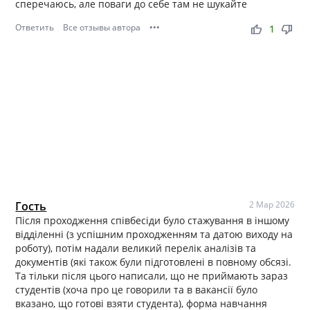
сперечаюсь, але поваги до себе там не шукайте
Ответить
Все отзывы автора
•••
thumb_up
thumb_down
1
Гость
2 Мар 2026
Після проходження співбесіди було стажування в іншому
відділенні (з успішним проходженням та датою виходу на
роботу), потім надали великий перелік аналізів та
документів (які також були підготовлені в повному обсязі.
Та тільки після цього написали, що не приймають зараз
студентів (хоча про це говорили та в вакансії було
вказано, що готові взяти студента), форма навчання