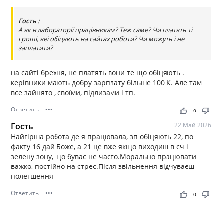
Гость
:
А як в лабораторії працівникам? Теж саме? Чи платять ті
гроші, яеі обіцяють на сайтах роботи? Чи можуть і не
заплатити?
на сайті брехня, не платять вони те що обіцяють .
керівники мають добру зарплату більше 100 К. Але там
все зайнято , своїми, підлизами і тп.
Ответить
•••
thumb_up
thumb_down
0
Гость
22 Май 2026
Найгірша робота де я працювала, зп обіцяють 22, по
факту 16 дай Боже, а 21 це вже якщо виходиш в сч і
зелену зону, що буває не часто.Морально працювати
важко, постійно на стрес.Після звільнення відчуваєш
полегшення
Ответить
•••
thumb_up
thumb_down
0