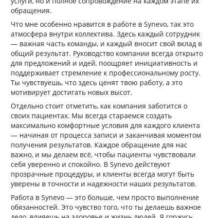
услуги, но и полное сопровождение на каждом этапе их
обращения.
Что мне особенно нравится в работе в Synevo, так это
атмосфера внутри коллектива. Здесь каждый сотрудник
— важная часть команды, и каждый вносит свой вклад в
общий результат. Руководство компании всегда открыто
для предложений и идей, поощряет инициативность и
поддерживает стремление к профессиональному росту.
Ты чувствуешь, что здесь ценят твою работу, а это
мотивирует достигать новых высот.
Отдельно стоит отметить, как компания заботится о
своих пациентах. Мы всегда стараемся создать
максимально комфортные условия для каждого клиента
— начиная от процесса записи и заканчивая моментом
получения результатов. Каждое обращение для нас
важно, и мы делаем всё, чтобы пациенты чувствовали
себя уверенно и спокойно. В Synevo действуют
прозрачные процедуры, и клиенты всегда могут быть
уверены в точности и надежности наших результатов.
Работа в Synevo — это больше, чем просто выполнение
обязанностей. Это чувство того, что ты делаешь важное
дело, влияешь на здоровье и жизнь людей. Я горжусь