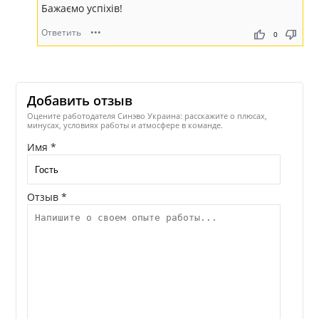
Бажаємо успіхів!
Ответить
•••
thumb_up
thumb_down
0
Добавить отзыв
Оцените работодателя Синэво Украина: расскажите о плюсах,
минусах, условиях работы и атмосфере в команде.
Имя *
Отзыв *