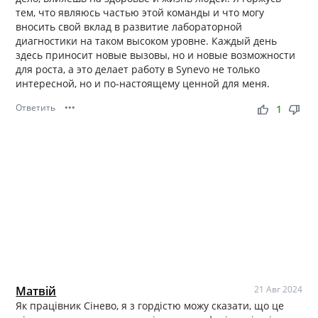
тем, что являюсь частью этой команды и что могу
вносить свой вклад в развитие лабораторной
диагностики на таком высоком уровне. Каждый день
здесь приносит новые вызовы, но и новые возможности
для роста, а это делает работу в Synevo не только
интересной, но и по-настоящему ценной для меня.
Ответить
•••
thumb_up
thumb_down
1
Матвій
21 Авг 2024
Як працівник Сінево, я з гордістю можу сказати, що це