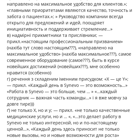
направлено на максимальное удобство для клиентов.»;
«главными приоритетами являются качество, точность и
забота о пациентах.»; » Руководство компании всегда
открыто для предложений и идей, поощряет
инициативность и поддерживает стремление…»
в) надмірні прикметники та прислівники; —
прикл.»настоящим профессиональным призванием»
(нахіба тут слово настоящим???), «направлено на
максимальное удобство» (нахіба максимальное???), самое
современное оборудование (самое???), быть в курсе
новейших достижений (новейших???), мне особенно
нравится (особенно)
г) речення з складеним іменним присудком: «X — це Y»;
— прикл. «Каждый день в Synevo — это возможность…»
«Работа в Synevo — это больше, чем … » «…каждый
сотрудник — важная часть команды…» і я вже мовчу за
довге тире)))
ґ) не только Х, но и у; — прикл. «не только качественные
медицинские услуги, но и … «, «…это делает работу в
Synevo не только интересной, но и по-настоящему
ценной…», «Каждый день здесь приносит не только
новые вызовы, но и новые возможности для роста»