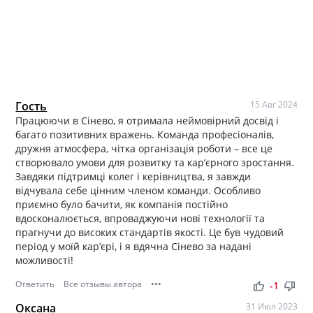
Гость
15 Авг 2024
Працюючи в Сінево, я отримала неймовірний досвід і
багато позитивних вражень. Команда професіоналів,
дружня атмосфера, чітка організація роботи – все це
створювало умови для розвитку та кар’єрного зростання.
Завдяки підтримці колег і керівництва, я завжди
відчувала себе цінним членом команди. Особливо
приємно було бачити, як компанія постійно
вдосконалюється, впроваджуючи нові технології та
прагнучи до високих стандартів якості. Це був чудовий
період у моїй кар’єрі, і я вдячна Сінево за надані
можливості!
Ответить
Все отзывы автора
•••
thumb_up
thumb_down
-1
Оксана
31 Июл 2023