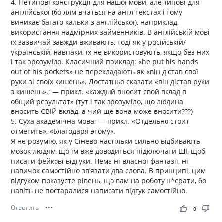
4. Нетипові конструкції для нашої мови, але типові для
англійської (бо ллм вчаться на англ текстах і тому
виникає багато кальки з англійської), наприклад,
використання надмірних займенників. В англійській мові
їх зазвичай завжди вживають, тоді як у російській/
українській, навпаки, їх не використовують, якщо без них
і так зрозуміло. Класичний приклад: «he put his hands
out of his pockets» не перекладають як «він дістав свої
руки зі своїх кишень». Достатньо сказати «він дістав руки
з кишень».; — прикл. «каждый вносит свой вклад в
общий результат» (тут і так зрозуміло, що людина
вносить СВІЙ вклад, а чий ще вона може вносити???)
5. Суха академічна мова; — прикл. «Отдельно стоит
отметить», «Благодаря этому».
Я не розумію, як у Сінево настільки сильно відбивають
мозок людям, що їм вже доводиться підключати ШІ, щоб
писати фейкові відгуки. Нема ні власної фантазії, ні
навичок самостійно зв’язати два слова. В принципі, цим
відгуком показуєте рівень, що вам на роботу н*срати, бо
навіть не постаралися написати відгук самостійно.
Ответить
•••
thumb_up
thumb_down
0