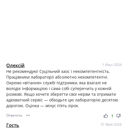
Олексій
1 Июн 2026
Не рекомендую! Суцільний хаос і некомпетентність.
Працівники лабораторії абсолютно некомпетентні.
Окремо «вітання» службі підтримки, яка взагалі не
володіє інформацією і сама собі суперечить у кожній
розмові. Якщо хочете зберегти свої нерви та отримати
адекватний сервіс — обходьте цю лабораторію десятою
дорогою. Оцінка — мінус п’ять зірок.
Ответить
•••
thumb_up
thumb_down
1
Гость
31 Май 2026