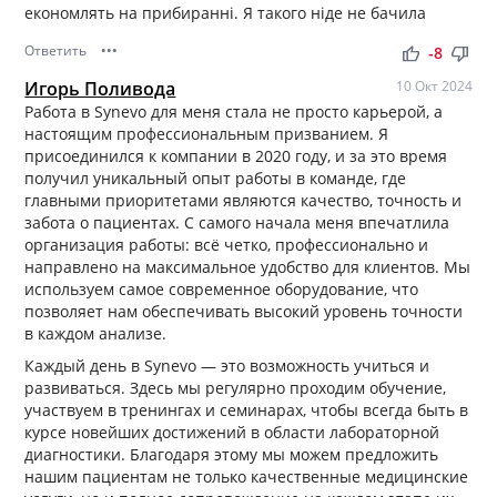
економлять на прибиранні. Я такого ніде не бачила
Ответить
•••
thumb_up
thumb_down
-8
Игорь Поливода
10 Окт 2024
Работа в Synevo для меня стала не просто карьерой, а
настоящим профессиональным призванием. Я
присоединился к компании в 2020 году, и за это время
получил уникальный опыт работы в команде, где
главными приоритетами являются качество, точность и
забота о пациентах. С самого начала меня впечатлила
организация работы: всё четко, профессионально и
направлено на максимальное удобство для клиентов. Мы
используем самое современное оборудование, что
позволяет нам обеспечивать высокий уровень точности
в каждом анализе.
Каждый день в Synevo — это возможность учиться и
развиваться. Здесь мы регулярно проходим обучение,
участвуем в тренингах и семинарах, чтобы всегда быть в
курсе новейших достижений в области лабораторной
диагностики. Благодаря этому мы можем предложить
нашим пациентам не только качественные медицинские