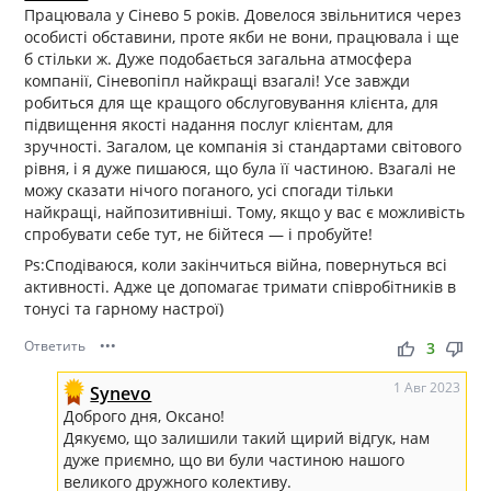
Працювала у Сінево 5 років. Довелося звільнитися через
особисті обставини, проте якби не вони, працювала і ще
б стільки ж. Дуже подобається загальна атмосфера
компанії, Сіневопіпл найкращі взагалі! Усе завжди
робиться для ще кращого обслуговування клієнта, для
підвищення якості надання послуг клієнтам, для
зручності. Загалом, це компанія зі стандартами світового
рівня, і я дуже пишаюся, що була її частиною. Взагалі не
можу сказати нічого поганого, усі спогади тільки
найкращі, найпозитивніші. Тому, якщо у вас є можливість
спробувати себе тут, не бійтеся — і пробуйте!
Ps:Сподіваюся, коли закінчиться війна, повернуться всі
активності. Адже це допомагає тримати співробітників в
тонусі та гарному настрої)
Ответить
•••
thumb_up
thumb_down
3
1 Авг 2023
Synevo
Доброго дня, Оксано!
Дякуємо, що залишили такий щирий відгук, нам
дуже приємно, що ви були частиною нашого
великого дружного колективу.