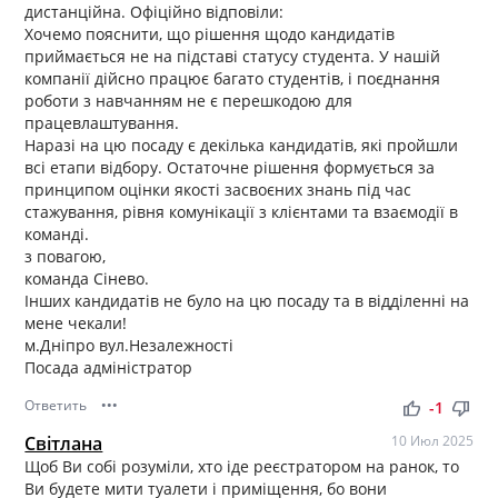
дистанційна. Офіційно відповіли:
Хочемо пояснити, що рішення щодо кандидатів
приймається не на підставі статусу студента. У нашій
компанії дійсно працює багато студентів, і поєднання
роботи з навчанням не є перешкодою для
працевлаштування.
Наразі на цю посаду є декілька кандидатів, які пройшли
всі етапи відбору. Остаточне рішення формується за
принципом оцінки якості засвоєних знань під час
стажування, рівня комунікації з клієнтами та взаємодії в
команді.
з повагою,
команда Сінево.
Інших кандидатів не було на цю посаду та в відділенні на
мене чекали!
м.Дніпро вул.Незалежності
Посада адміністратор
Ответить
•••
thumb_up
thumb_down
-1
Світлана
10 Июл 2025
Щоб Ви собі розуміли, хто іде реєстратором на ранок, то
Ви будете мити туалети і приміщення, бо вони