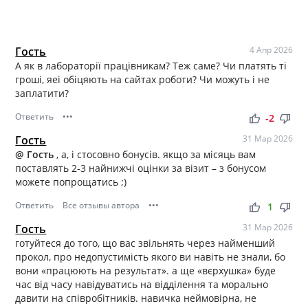
Гость
4 Апр 2026
А як в лабораторії працівникам? Теж саме? Чи платять ті
гроші, яеі обіцяють на сайтах роботи? Чи можуть і не
заплатити?
Ответить
•••
thumb_up
thumb_down
-2
Гость
31 Мар 2026
@ Гость
, а, і стосовно бонусів. якщо за місяць вам
поставлять 2-3 найнижчі оцінки за візит – з бонусом
можете попрощатись ;)
Ответить
Все отзывы автора
•••
thumb_up
thumb_down
1
Гость
31 Мар 2026
готуйтеся до того, що вас звільнять через найменший
прокол, про недопустимість якого ви навіть не знали, бо
вони «працюють на результат». а ще «вєрхушка» буде
час від часу навідуватись на відділення та морально
давити на співробітників. навичка неймовірна, не