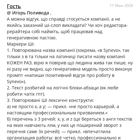
Гость
11 Июн 2026
@ Игорь Поливода
,
А можна відгук, що справді стосується компанії, а не
якийсь заказний ші-слоп викладати? Чи хоч редактора-
рерайтера собі найміть, щоб працював над
генеративною пастою.
Маркери ШІ:
1. Повторювана назва компанії (зокрема, «в Synevo», так
тільки з в та тільки на латиниці писати назву компанії
КОЖЕН РАЗ, вірю я повірив що людина жива так пише, ну
ні разу не видно, що генеративна модель просто виконує
промпт «напиши позитивний відгук про роботу в
Synevo»).
2. Текст розбитий на логічні блоки-абзаци (як любе
робити чатік гпт).
3. Повторювані ШІ лексичні конструкти:
а) не просто х, а у; — прикл. «не просто карьерой, а
настоящим профессиональным призванием.»
б) перечень з 3 речей: x, y, и z (це береться з англ текстів
на яких навчають ллм, у них це поширений зворот з
перечня саме 3х речей); — прикл. «впечатлила
организация работы: всё четко, профессионально и