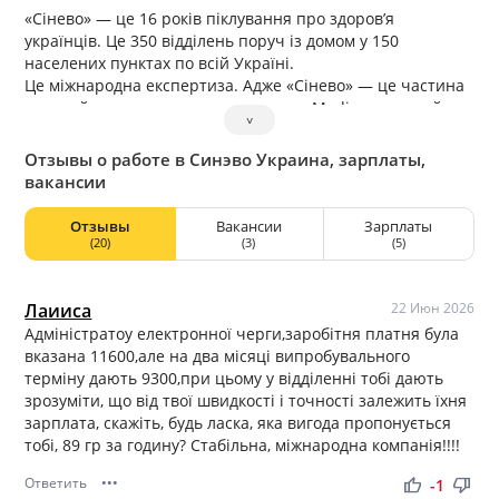
«Сінево» — це 16 років піклування про здоров’я
українців. Це 350 відділень поруч із домом у 150
населених пунктах по всій Україні.
Це міжнародна експертиза. Адже «Сінево» — це частина
європейського медичного холдингу «Medicover», який
˅
представлений в 10 країнах світу, зокрема в Україні,
Німеччині, Польщі, Румунії, Туреччині, Грузії, Молдові,
Отзывы о работе в Синэво Украина, зарплаты,
Болгарії, Сербії, Індії.
вакансии
Це 98 потужних, сучасних лабораторій, 8 з яких в Україні:
в Києві, Львові, Чернівцях, Вінниці, Одесі, Харкові,
Отзывы
Вакансии
Зарплаты
Херсоні та Дніпрі.
(20)
(3)
(5)
З 2007 року медична лабораторія «Сінево» почала свою
діяльність в Україні і в 2009 році стала №1 в Україні за
кількістю виконаних тестів, кількістю лабораторій,
Лаииса
22 Июн 2026
лабораторних центрів, грошовому обороту.
Адміністратоу електронної черги,заробітня платня була
вказана 11600,але на два місяці випробувального
терміну дають 9300,при цьому у відділенні тобі дають
зрозуміти, що від твої швидкості і точності залежить їхня
зарплата, скажіть, будь ласка, яка вигода пропонується
тобі, 89 гр за годину? Стабільна, міжнародна компанія!!!!
Ответить
•••
thumb_up
thumb_down
-1