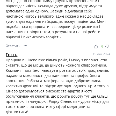
місце, де по-справжньому цінують професіоналізм і
відповідальність. Команда дуже дружня, підтримує та
допомагає один одному. Завжди відчуваєш себе
частиною чогось великого, адже кожен з нас докладає
зусиль для надання найкращих послуг пацієнтам. Мені
подобається працювати в середовищі, де розвиток і
навчання є пріоритетом, а результати нашої роботи
відчутні і викликають гордість.
Ответить
•••
thumb_up
thumb_down
4
Гость
19 Авг 2024
Працюю в Сінево вже кілька років, і можу з впевненістю
сказати, що це місце, де цінують кожного співробітника.
Компанія постійно інвестує в розвиток своїх працівників,
надаючи можливості для навчання та професійного
зростання. Робоча атмосфера завжди доброзичлива,
колектив дружний та підтримує один одного. Крім того, в
Сінево дотримуються високих стандартів якості
обслуговування клієнтів, що робить роботу тут ще більш
приємною і значущою. Раджу Сінево як чудове місце для
тих, хто хоче розвиватися у сфері медицини та
діагностики!