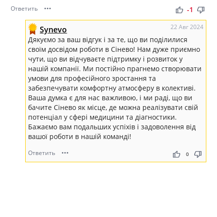
Ответить
•••
thumb_up
thumb_down
-1
22 Авг 2024
Synevo
Дякуємо за ваш відгук і за те, що ви поділилися
своїм досвідом роботи в Сінево! Нам дуже приємно
чути, що ви відчуваєте підтримку і розвиток у
нашій компанії. Ми постійно прагнемо створювати
умови для професійного зростання та
забезпечувати комфортну атмосферу в колективі.
Ваша думка є для нас важливою, і ми раді, що ви
бачите Сінево як місце, де можна реалізувати свій
потенціал у сфері медицини та діагностики.
Бажаємо вам подальших успіхів і задоволення від
вашої роботи в нашій команді!
Ответить
•••
thumb_up
thumb_down
0