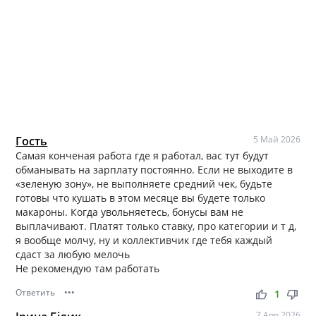
Гость
5 Май 2026
Самая конченая работа где я работал, вас тут будут
обманывать на зарплату постоянно. Если не выходите в
«зеленую зону», не выполняете средний чек, будьте
готовы что кушать в этом месяце вы будете только
макароны. Когда увольняетесь, бонусы вам не
выплачивают. Платят только ставку, про категории и т д,
я вообще молчу, ну и коллективчик где тебя каждый
сдаст за любую мелочь
Не рекомендую там работать
Ответить
•••
thumb_up
thumb_down
1
7 Апр 2026