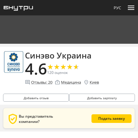
menu
РУС
Синэво Украина
4.6
★
★
★
★
★
★
★
★
★
★
120
оценок
comment
enterprise
location_on
Отзывы:
20
Медицина
Киев
Добавить отзыв
Добавить зарплату
verified_user
Вы представитель
Подать заявку
компании?