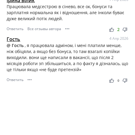
Ірина Білик
Працювала медсестрою в сінево, все ок, бонуси та
зарплатня нормальна як і відношення, але інколи буває
дуже великий потік людей.
Ответить
Все отзывы автора
•••
thumb_up
thumb_down
2
Гость
4 Апр 2026
@ Гость
, я працювала адміном, і мені платили менше,
ніж обіцяли, а якщо без бонуса, то там взагалі копійки
виходили. вони ще написали в вакансії, що після 2
місяців роботи зп збільшиться, а по факту я дізналась, що
це тільки якщо «не буде претензій»
Ответить
•••
thumb_up
thumb_down
0