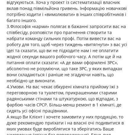
відгукуються. Хоча у проект із систематизації власник
вклав понад півмільйона гривень. Інформацію новачкові
потрібно ходити і «вимолювати» в інших співробітників і
багато іншого.
3.Філософія «карми» полягає в бажанні запросити вас на
співбесіду, розповісти про прагнення створити та
набрати команду сильних профі. Потім вивести вас на
роботу для того, щоб через тиждень «витягнути» з вас усі
ідеї та сказати, що ви не підходите нам і не оплатити
жодної секунди вашого робочого часу. А потім ще й на
питання оплати сказати: «А де вами оформлені ЗРС»,
абсолютно не розуміючи, що таке ЗРС, у яких випадках
вони складаються і раніше не згадуючи навіть, що
необхідно це виконати.
4.Умови. На вас чекає обкурені кімната прийому їжі з
переговорною та туалетом, прикрашеними старими
радянськими стінами та штукатуркою, що відпадає, з
фарбою часів СРСР. Більш-менш ремонт в 1 кімнаті, де
сидять усі офісні працівники.
А якщо Ви Клієнт і хочете замовити у них продукцію, то
дуже рекомендую приїхати і на власні очі подивитися в
яких умовах буде вироблятися та зберігатись Ваше
замовлення (звісно без попередження). Бруд, пил,