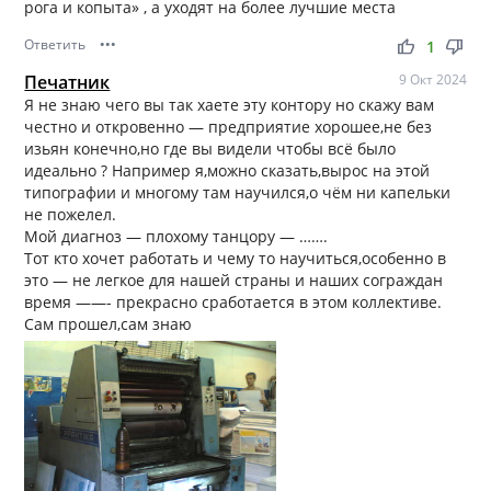
рога и копыта» , а уходят на более лучшие места
Ответить
•••
thumb_up
thumb_down
1
Печатник
9 Окт 2024
Я не знаю чего вы так хаете эту контору но скажу вам
честно и откровенно — предприятие хорошее,не без
изьян конечно,но где вы видели чтобы всё было
идеально ? Например я,можно сказать,вырос на этой
типографии и многому там научился,о чём ни капельки
не пожелел.
Мой диагноз — плохому танцору — …….
Тот кто хочет работать и чему то научиться,особенно в
это — не легкое для нашей страны и наших сограждан
время ——- прекрасно сработается в этом коллективе.
Сам прошел,сам знаю