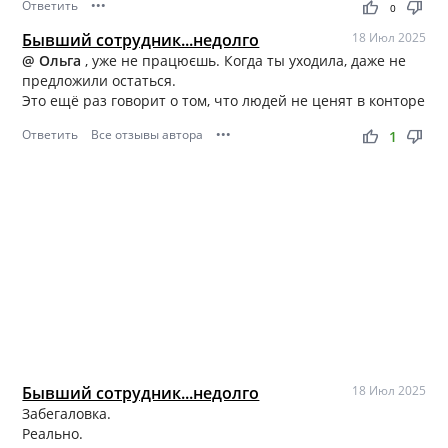
Ответить
•••
thumb_up
thumb_down
0
Бывший сотрудник...недолго
18 Июл 2025
@ Ольга
, уже не працюєшь. Когда ты уходила, даже не
предложили остаться.
Это ещё раз говорит о том, что людей не ценят в конторе
Ответить
Все отзывы автора
•••
thumb_up
thumb_down
1
Бывший сотрудник...недолго
18 Июл 2025
Забегаловка.
Реально.