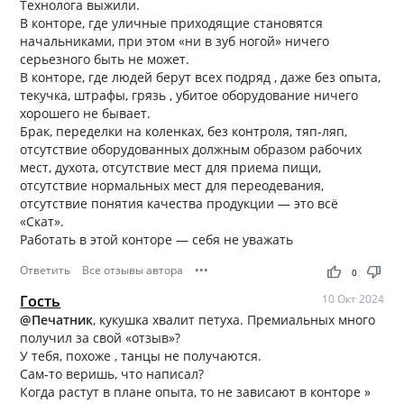
Технолога выжили.
В конторе, где уличные приходящие становятся
начальниками, при этом «ни в зуб ногой» ничего
серьезного быть не может.
В конторе, где людей берут всех подряд , даже без опыта,
текучка, штрафы, грязь , убитое оборудование ничего
хорошего не бывает.
Брак, переделки на коленках, без контроля, тяп-ляп,
отсутствие оборудованных должным образом рабочих
мест, духота, отсутствие мест для приема пищи,
отсутствие нормальных мест для переодевания,
отсутствие понятия качества продукции — это всё
«Скат».
Работать в этой конторе — себя не уважать
Ответить
Все отзывы автора
•••
thumb_up
thumb_down
0
Гость
10 Окт 2024
@Печатник
, кукушка хвалит петуха. Премиальных много
получил за свой «отзыв»?
У тебя, похоже , танцы не получаются.
Сам-то веришь, что написал?
Когда растут в плане опыта, то не зависают в конторе »