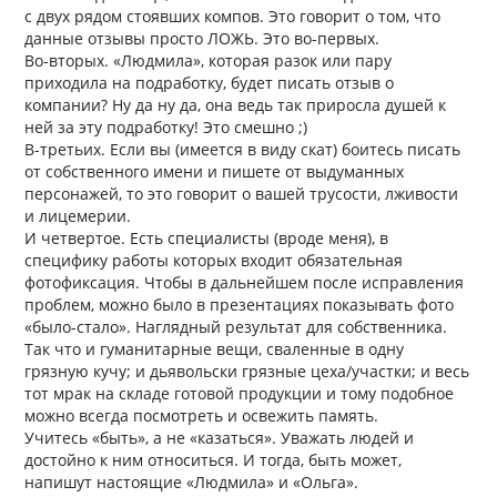
с двух рядом стоявших компов. Это говорит о том, что
данные отзывы просто ЛОЖЬ. Это во-первых.
Во-вторых. «Людмила», которая разок или пару
приходила на подработку, будет писать отзыв о
компании? Ну да ну да, она ведь так приросла душей к
ней за эту подработку! Это смешно ;)
В-третьих. Если вы (имеется в виду скат) боитесь писать
от собственного имени и пишете от выдуманных
персонажей, то это говорит о вашей трусости, лживости
и лицемерии.
И четвертое. Есть специалисты (вроде меня), в
специфику работы которых входит обязательная
фотофиксация. Чтобы в дальнейшем после исправления
проблем, можно было в презентациях показывать фото
«было-стало». Наглядный результат для собственника.
Так что и гуманитарные вещи, сваленные в одну
грязную кучу; и дьявольски грязные цеха/участки; и весь
тот мрак на складе готовой продукции и тому подобное
можно всегда посмотреть и освежить память.
Учитесь «быть», а не «казаться». Уважать людей и
достойно к ним относиться. И тогда, быть может,
напишут настоящие «Людмила» и «Ольга».