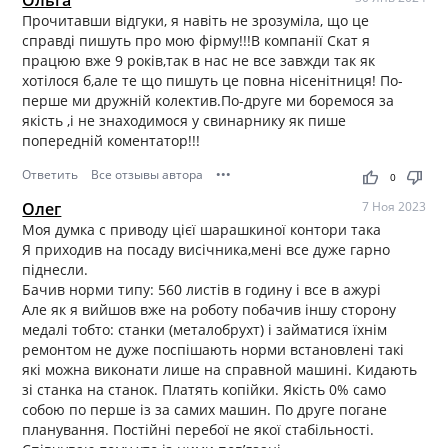
Ольга
Прочитавши відгуки, я навіть не зрозуміла, що це
справді пишуть про мою фірму!!!В компанії Скат я
працюю вже 9 років,так в нас не все завжди так як
хотілося б,але те що пишуть це повна нісенітниця! По-
перше ми дружній колектив.По-друге ми боремося за
якість ,і не знаходимося у свинарнику як пише
попередній коментатор!!!
Ответить
Все отзывы автора
•••
thumb_up
thumb_down
0
Олег
7 Ноя 2023
Моя думка с приводу цієї шарашкиної контори така
Я приходив на посаду висічника,мені все дуже гарно
піднесли.
Бачив норми типу: 560 листів в годину і все в ажурі
Але як я вийшов вже на роботу побачив іншу сторону
медалі тобто: станки (металобрухт) і займатися їхнім
ремонтом не дуже поспішають норми встановлені такі
які можна виконати лише на справной машині. Кидають
зі станка на станок. Платять копійки. Якість 0% само
собою по перше із за самих машин. По друге погане
планування. Постійні перебої не якої стабільності.