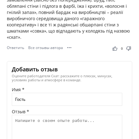
обляпані стіни і підлога в фарбі, їжа і крихти, «волосня і
гнілий запах», повний бардак на виробництві – реалії
виробничого середовища даного «гаражного
кооперативу» і все ті ж радянські обшарпані стіни з
шматками «совка», що відпадають у колодязь під назвою
«скат».
Ответить
Все отзывы автора
•••
thumb_up
thumb_down
0
Добавить отзыв
Оцените работодателя Скат: расскажите о плюсах, минусах,
условиях работы и атмосфере в команде.
Имя *
Отзыв *