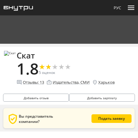
menu
РУС
Скат
1.8
★
★
★
★
★
★
★
★
★
★
5
оценок
comment
enterprise
location_on
Отзывы:
13
Издательства, СМИ
Харьков
Добавить отзыв
Добавить зарплату
verified_user
Вы представитель
Подать заявку
компании?