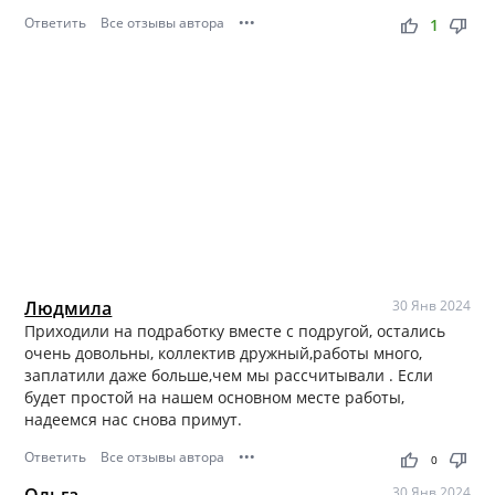
Ответить
Все отзывы автора
•••
thumb_up
thumb_down
1
Людмила
30 Янв 2024
Приходили на подработку вместе с подругой, остались
очень довольны, коллектив дружный,работы много,
заплатили даже больше,чем мы рассчитывали . Если
будет простой на нашем основном месте работы,
надеемся нас снова примут.
Ответить
Все отзывы автора
•••
thumb_up
thumb_down
0
30 Янв 2024