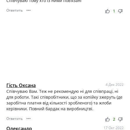
Співчуваю тому хто із ними пов’язані
Ответить
•••
thumb_up
thumb_down
1
Гість Оксана
4 Дек 2022
Співчуваю Вам. Теж не рекомендую ні для співпраці, ні
для роботи. Такі співробітники, що за копійку зжеруть (де
заробітна платня від кількості зробленого) та жлоби
керівники. Повний бардак на виробництві.
Ответить
•••
thumb_up
thumb_down
2
Олександр
17 Окт 2022