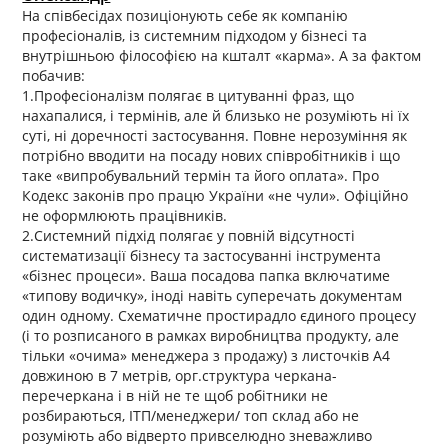
На співбесідах позиціонують себе як компанію
професіоналів, із системним підходом у бізнесі та
внутрішньою філософією на кшталт «карма». А за фактом
побачив:
1.Професіоналізм полягає в цитуванні фраз, що
нахапалися, і термінів, але й близько не розуміють ні їх
суті, ні доречності застосування. Повне нерозуміння як
потрібно вводити на посаду нових співробітників і що
таке «випробувальний термін та його оплата». Про
Кодекс законів про працю України «не чули». Офіційно
не оформлюють працівників.
2.Системний підхід полягає у повній відсутності
систематизації бізнесу та застосуванні інструмента
«бізнес процеси». Ваша посадова папка включатиме
«типову водичку», іноді навіть суперечать документам
один одному. Схематичне простирадло єдиного процесу
(і то розписаного в рамках виробництва продукту, але
тільки «очима» менеджера з продажу) з листочків А4
довжиною в 7 метрів, орг.структура черкана-
перечеркана і в ній не те щоб робітники не
розбираються, ІТП/менеджери/ топ склад або не
розуміють або відверто привселюдно зневажливо