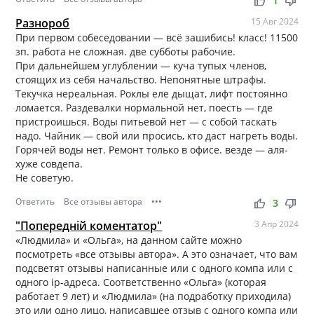
thumb_up
thumb_down
1
Разнороб
15 Авг 2024
При первом собеседовании — всё зашибись! класс! 11500
зп. работа не сложная. две субботы рабочие.
При дальнейшем углублении — куча тупых членов,
стоящих из себя начальство. Непонятные штрафы.
Текучка нереальная. Роклы еле дыщат, лифт постоянно
ломается. Раздевалки нормальной нет, поесть — где
пристроишься. Воды питьевой нет — с собой таскать
надо. Чайник — свой или просись, кто даст нагреть воды.
Горячей воды нет. Ремонт только в офисе. везде — аля-
хуже совдепа.
Не советую.
Ответить
Все отзывы автора
•••
thumb_up
thumb_down
3
"Попередній коментатор"
3 Апр 2024
«Людмила» и «Ольга», на данном сайте можно
посмотреть «все отзывы автора». А это означает, что вам
подсветят отзывы написанные или с одного компа или с
одного ip-адреса. Соответственно «Ольга» (которая
работает 9 лет) и «Людмила» (на подработку приходила)
это или одно лицо, написавшее отзыв с одного компа или