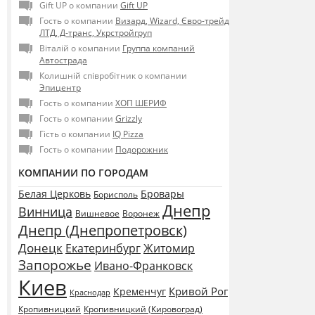
Gift UP о компании
Gift UP
Гость о компании
Визард, Wizard, Євро-трейд
ЛТД, Д-транс, Укрстройгруп
Віталій о компании
Группа компаний
Автострада
Колишній співробітник о компании
Эпицентр
Гость о компании
ХОП ШЕРИФ
Гость о компании
Grizzly
Гість о компании
IQ Pizza
Гость о компании
Подорожник
КОМПАНИИ ПО ГОРОДАМ
Белая Церковь
Бровары
Борисполь
Днепр
Винница
Воронеж
Вишневое
Днепр (Днепропетровск)
Донецк
Екатеринбург
Житомир
Запорожье
Ивано-Франковск
Киев
Кривой Рог
Кременчуг
Краснодар
Кропивницкий
Кропивницкий (Кировоград)