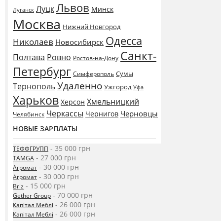
Львов
Луцк
Минск
Луганск
Москва
Нижний Новгород
Одесса
Николаев
Новосибирск
Санкт-
Полтава
Ровно
Ростов-на-Дону
Петербург
Сумы
Симферополь
Удаленно
Тернополь
Ужгород
Уфа
Харьков
Хмельницкий
Херсон
Черкассы
Черновцы
Чернигов
Челябинск
НОВЫЕ ЗАРПЛАТЫ
- 35 000 грн
ТЕФФГРУПП
- 27 000 грн
TAMGA
- 30 000 грн
Агромат
- 30 000 грн
Агромат
- 15 000 грн
Briz
- 70 000 грн
Gether Group
- 26 000 грн
Капітал Меблі
- 26 000 грн
Капітал Меблі