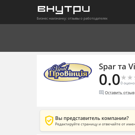
Бизнес наизнанку: отзывы о работодателях
Spar та V
0.0
★
★
★
★
0
оцено
comment
Оставить отзыв
verified_user
Вы представитель компании?
Редактируйте страницу и отвечайте от име