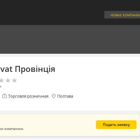
НОВЫЕ КОМПАНИ
ivat Провінція
★
★
★
★
★
★
к
enterprise
location_on
Торговля розничная
Полтава
Подать заявку
ни компании.