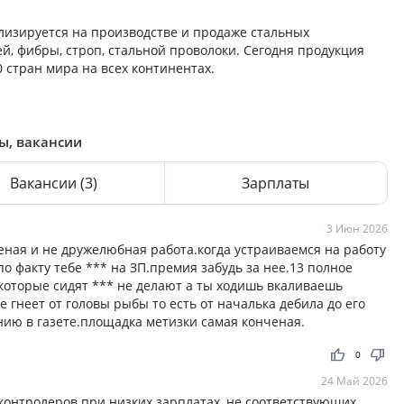
лизируется на производстве и продаже стальных
й, фибры, строп, стальной проволоки. Сегодня продукция
 стран мира на всех континентах.
ы, вакансии
Вакансии
(3)
Зарплаты
3 Июн 2026
еная и не дружелюбная работа.когда устраиваемся на работу
 факту тебе *** на ЗП.премия забудь за нее.13 полное
 которые сидят *** не делают а ты ходишь вкаливаешь
е гнеет от головы рыбы то есть от началька дебила до его
ию в газете.площадка метизки самая конченая.
thumb_up
thumb_down
0
24 Май 2026
онтролеров при низких зарплатах, не соответствующих