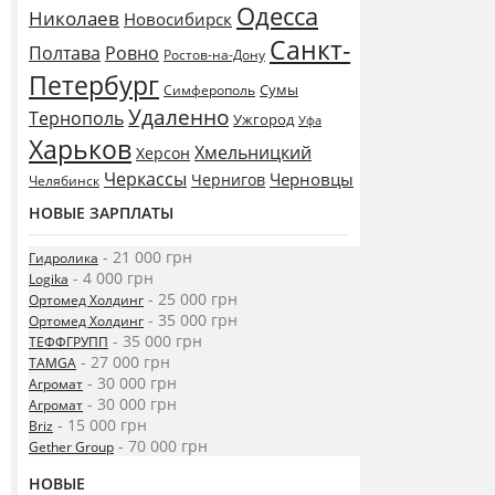
Одесса
Николаев
Новосибирск
Санкт-
Полтава
Ровно
Ростов-на-Дону
Петербург
Сумы
Симферополь
Удаленно
Тернополь
Ужгород
Уфа
Харьков
Хмельницкий
Херсон
Черкассы
Черновцы
Чернигов
Челябинск
НОВЫЕ ЗАРПЛАТЫ
- 21 000 грн
Гидролика
- 4 000 грн
Logika
- 25 000 грн
Ортомед Холдинг
- 35 000 грн
Ортомед Холдинг
- 35 000 грн
ТЕФФГРУПП
- 27 000 грн
TAMGA
- 30 000 грн
Агромат
- 30 000 грн
Агромат
- 15 000 грн
Briz
- 70 000 грн
Gether Group
НОВЫЕ