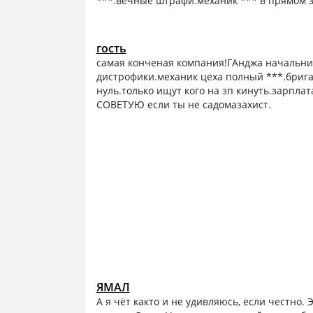
***.вечные штрафи.механик *** в прямом 
гость
самая конченая компания!ГАнджа начальник
дистрофики.механик цеха полный ***.бриг
нуль.только ищут кого на зп кинуть.зарпл
СОВЕТУЮ если ты не садомазахист.
ЯМАЛ
А я чёт както и не удивляюсь, если честно. 