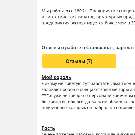
Мы работаем с 1806 г. Предприятие специа
и синтетических канатов, арматурных пряде
предприятия экспортируется более чем в 30
Отзывы о работе в Стальканат, зарплат
Отзывы
(7)
Мой король
Никому не советую тут работать.самая конч
заливают хорошо обещают золотые горы а по
***.я уже не говорю о персонале конечном
бесконца и тебя всегда во всем обвиняют.вс
подчененых которых он набрал по объявлен
Гость
Очень тяжёлые работы у волочильщиков и к