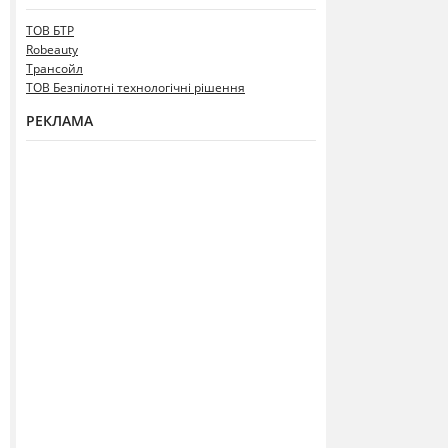
ТОВ БТР
Robeauty
Трансойл
ТОВ Безпілотні технологічні рішення
РЕКЛАМА