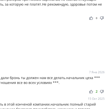
ь, за которую не платят.Не рекомендую, здоровье потом не
thumb_up
thumb_down
0
7 Янв 2026
 дали бронь ты должен нам все делать.начальник цеха ***
ношения все во всех условиях ***.
thumb_up
thumb_down
2
15 Окт 2025
ать в этой конченой компании.начальник полный старий