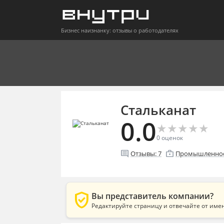
Бизнес наизнанку: отзывы о работодателях
Стальканат
0.0
★
★
★
★
★
★
★
★
★
★
0
оценок
comment
enterprise
Отзывы:
7
Промышленност
verified_user
Вы представитель компании?
Редактируйте страницу и отвечайте от име