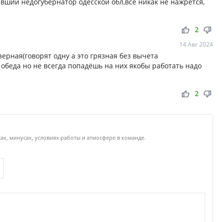
ывший недогубернатор одесской обл,всё никак не нажрётся,
thumb_up
thumb_down
2
14 Авг 2024
зерная(говорят одну а это грязная без вычета
т обеда но не всегда попадёшь на них якобы работать надо
thumb_up
thumb_down
2
ах, минусах, условиях работы и атмосфере в команде.