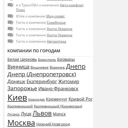
я з ТрансОйл о компании
Авто-комфорт
Плюс
Юлія о компании
Мед-сервіс
Гость о компании
Скарбниця
Гость о компании
Хилти Украина
Гость о компании
Хилти Украина
Гость о компании
Автоаптека
КОМПАНИИ ПО ГОРОДАМ
Белая Церковь
Бровары
Борисполь
Днепр
Винница
Воронеж
Вишневое
Днепр (Днепропетровск)
Донецк
Екатеринбург
Житомир
Запорожье
Ивано-Франковск
Киев
Кривой Рог
Кременчуг
Краснодар
Кропивницкий
Кропивницкий (Кировоград)
Львов
Луцк
Минск
Луганск
Москва
Нижний Новгород