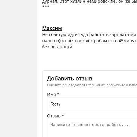
дурная. Этот хУзяин немировский , он же б
***
Максим
Не советую идти туда работать,зарплата ми
налогов)относятся как к рабам есть 45мину
без остановки
Добавить отзыв
Оцените работодателя Стальканат: расскажите о плюс
Имя *
Отзыв *