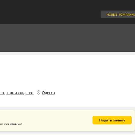
НОВЫЕ КОМПАНИ
location_on
ь, производство
Одесса
Подать заявку
ни компании.