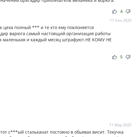
значении.бригадир прихлебатель механика и ворюга.
thumb_up
thumb_down
4
11 Сен 2025
 цеха полный *** и те кто ему поклоняется
адир варюга самый настоящий.организация работы
ата маленькая и каждый месяц штрафуют.НЕ КОМУ НЕ
thumb_up
thumb_down
5
11 Мар 2025
Этот с***ый стальканат постояно в обьявах висит. Текучка