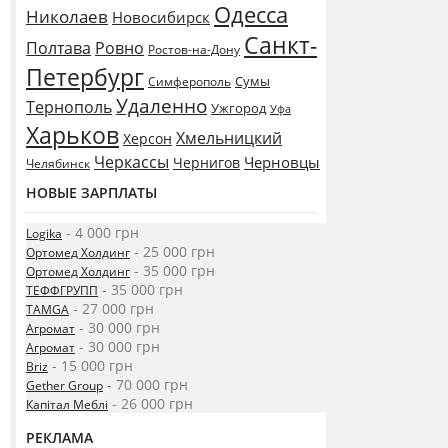
Одесса
Николаев
Новосибирск
Санкт-
Полтава
Ровно
Ростов-на-Дону
Петербург
Сумы
Симферополь
Удаленно
Тернополь
Ужгород
Уфа
Харьков
Хмельницкий
Херсон
Черкассы
Черновцы
Чернигов
Челябинск
НОВЫЕ ЗАРПЛАТЫ
- 4 000 грн
Logika
- 25 000 грн
Ортомед Холдинг
- 35 000 грн
Ортомед Холдинг
- 35 000 грн
ТЕФФГРУПП
- 27 000 грн
TAMGA
- 30 000 грн
Агромат
- 30 000 грн
Агромат
- 15 000 грн
Briz
- 70 000 грн
Gether Group
- 26 000 грн
Капітал Меблі
РЕКЛАМА