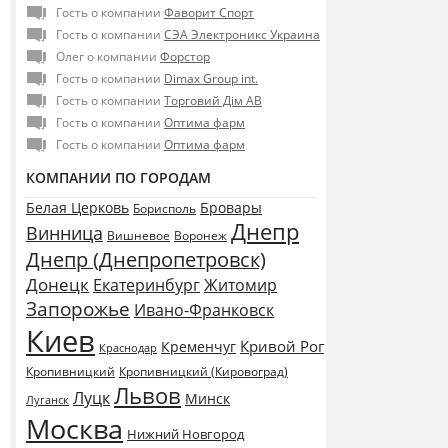
Гость о компании
Фаворит Спорт
Гость о компании
СЭА Электроникс Украина
Олег о компании
Форстор
Гость о компании
Dimax Group int.
Гость о компании
Торговий Дім АВ
Гость о компании
Оптима фарм
Гость о компании
Оптима фарм
КОМПАНИИ ПО ГОРОДАМ
Белая Церковь
Бровары
Борисполь
Днепр
Винница
Воронеж
Вишневое
Днепр (Днепропетровск)
Донецк
Екатеринбург
Житомир
Запорожье
Ивано-Франковск
Киев
Кривой Рог
Кременчуг
Краснодар
Кропивницкий
Кропивницкий (Кировоград)
Львов
Луцк
Минск
Луганск
Москва
Нижний Новгород