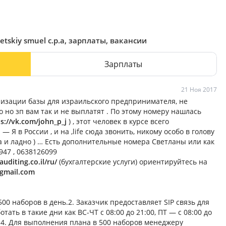
tskiy smuel c.p.a, зарплаты, вакансии
Зарплаты
21 Ноя 2017
ализации базы для израильского предпринимателя, не
 но зп вам так и не выплатят . По этому номеру нашлась
s://vk.com/john_p_j
) , этот человек в курсе всего
— Я в России , и на ,life сюда звонить, никому особо в голову
да и ладно ) … Есть дополнительные номера Светланы или как
947 , 0638126099
auditing.co.il/ru/
(бухгалтерские услуги) ориентируйтесь на
@gmail.com
0 наборов в день.2. Заказчик предоставляет SIP связь для
ть в такие дни как ВС-ЧТ с 08:00 до 21:00, ПТ — с 08:00 до
 4. Для выполнения плана в 500 наборов менеджеру