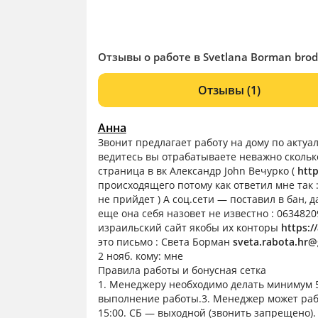
Отзывы о работе в Svetlana Borman brode
Отзывы
(1)
Анна
Звонит предлагает работу на дому по акту
ведитесь вы отрабатываете неважно сколько
страница в вк Александр John Вечурко (
http
происходящего потому как ответил мне так : 
не прийдет ) А соц.сети — поставил в бан, 
еще она себя назовет не известно : 0634820
израильский сайт якобы их конторы
https://
это письмо : Света Борман
sveta.rabota.hr
2 нояб. кому: мне
Правила работы и бонусная сетка
1. Менеджеру необходимо делать минимум 50
выполнение работы.3. Менеджер может работа
15:00. СБ — выходной (звонить запрещено).