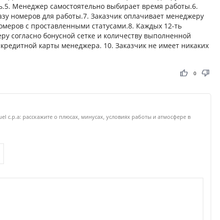
ь.5. Менеджер самостоятельно выбирает время работы.6.
азу номеров для работы.7. Заказчик оплачивает менеджеру
омеров с проставленными статусами.8. Каждых 12-ть
ру согласно бонусной сетке и количеству выполненной
 кредитной карты менеджера. 10. Заказчик не имеет никаких
thumb_up
thumb_down
0
el c.p.a: расскажите о плюсах, минусах, условиях работы и атмосфере в