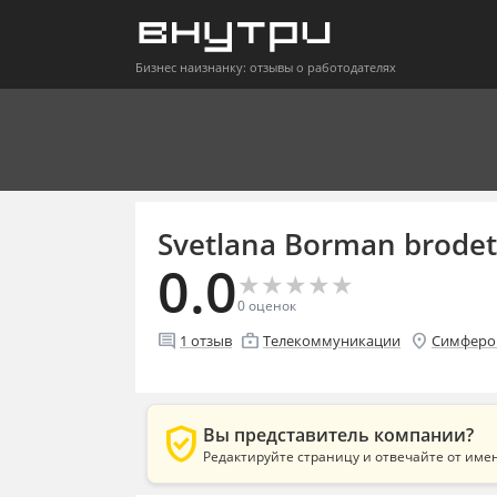
Бизнес наизнанку: отзывы о работодателях
Svetlana Borman brodets
0.0
★
★
★
★
★
★
★
★
★
★
0
оценок
comment
enterprise
location_on
1
отзыв
Телекоммуникации
Симферо
verified_user
Вы представитель компании?
Редактируйте страницу и отвечайте от име