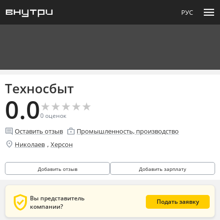
menu
РУС
Техносбыт
0.0
★
★
★
★
★
★
★
★
★
★
0
оценок
comment
enterprise
Оставить отзыв
Промышленность, производство
location_on
,
Николаев
Херсон
Добавить отзыв
Добавить зарплату
verified_user
Вы представитель
Подать заявку
компании?