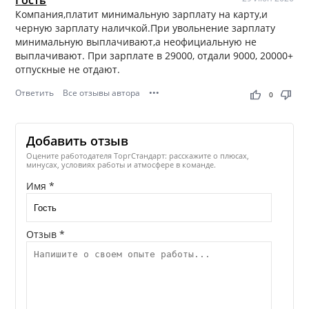
Гость
Компания,платит минимальную зарплату на карту,и
черную зарплату наличкой.При увольнение зарплату
минимальную выплачивают,а неофициальную не
выплачивают. При зарплате в 29000, отдали 9000, 20000+
отпускные не отдают.
Ответить
Все отзывы автора
•••
thumb_up
thumb_down
0
Добавить отзыв
Оцените работодателя ТоргСтандарт: расскажите о плюсах,
минусах, условиях работы и атмосфере в команде.
Имя *
Отзыв *