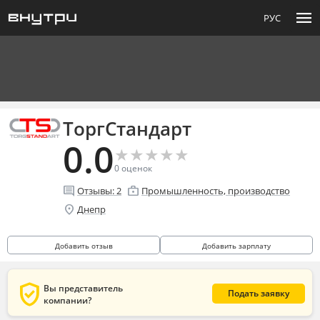
menu
РУС
ТоргСтандарт
0.0
★
★
★
★
★
★
★
★
★
★
0
оценок
comment
enterprise
Отзывы:
2
Промышленность, производство
location_on
Днепр
Добавить отзыв
Добавить зарплату
verified_user
Вы представитель
Подать заявку
компании?