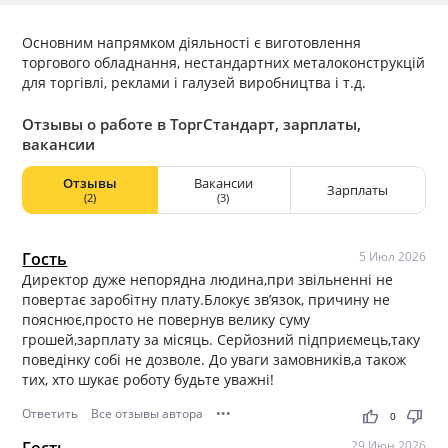
Основним напрямком діяльності є виготовлення
торгового обладнання, нестандартних металоконструкцій
для торгівлі, реклами і галузей виробництва і т.д.
Отзывы о работе в ТоргСтандарт, зарплаты,
вакансии
Отзывы
Вакансии
Зарплаты
(2)
(3)
Гость
5 Июл 2026
Директор дуже непорядна людина,при звільненні не
повертає заробітну плату.Блокує зв’язок, причину не
пояснює,просто не повернув велику суму
грошей,зарплату за місяць. Серйозний підприємець,таку
поведінку собі не дозволе. До уваги замовників,а також
тих, хто шукає роботу будьте уважні!
Ответить
Все отзывы автора
•••
thumb_up
thumb_down
0
29 Июн 2026