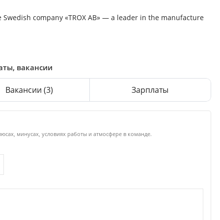
the Swedish company «TROX AB» — a leader in the manufacture
латы, вакансии
Вакансии
(3)
Зарплаты
люсах, минусах, условиях работы и атмосфере в команде.