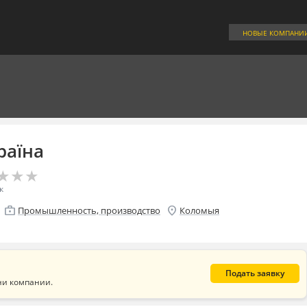
НОВЫЕ КОМПАНИ
раїна
★
★
★
★
★
★
к
enterprise
location_on
Промышленность, производство
Коломыя
Подать заявку
ни компании.