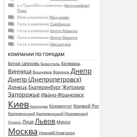
я з ТрансОйл о компании
Авто-комфорт
Плюс
Юлія о компании
Мед-сервіс
Гость о компании
Скарбниця
Гость о компании
Хилти Украина
Гость о компании
Хилти Украина
Гость о компании
Автоаптека
КОМПАНИИ ПО ГОРОДАМ
Белая Церковь
Бровары
Борисполь
Днепр
Винница
Воронеж
Вишневое
Днепр (Днепропетровск)
Донецк
Екатеринбург
Житомир
Запорожье
Ивано-Франковск
Киев
Кривой Рог
Кременчуг
Краснодар
Кропивницкий
Кропивницкий (Кировоград)
Львов
Луцк
Минск
Луганск
Москва
Нижний Новгород