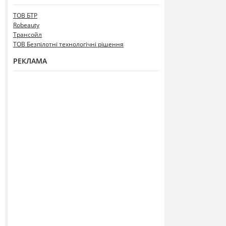
ТОВ БТР
Robeauty
Трансойл
ТОВ Безпілотні технологічні рішення
РЕКЛАМА