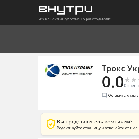
Бизнес наизнанку: отзывы о работодателях
Трокс Ук
0.0
★
★
★
★
0
оцено
comment
Оставить отзыв
verified_user
Вы представитель компании?
Редактируйте страницу и отвечайте от име