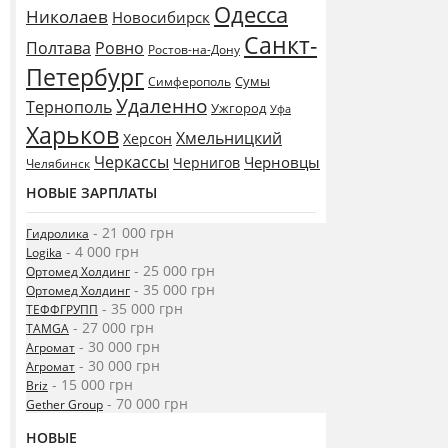
Одесса
Николаев
Новосибирск
Санкт-
Полтава
Ровно
Ростов-на-Дону
Петербург
Сумы
Симферополь
Удаленно
Тернополь
Ужгород
Уфа
Харьков
Хмельницкий
Херсон
Черкассы
Черновцы
Чернигов
Челябинск
НОВЫЕ ЗАРПЛАТЫ
- 21 000 грн
Гидролика
- 4 000 грн
Logika
- 25 000 грн
Ортомед Холдинг
- 35 000 грн
Ортомед Холдинг
- 35 000 грн
ТЕФФГРУПП
- 27 000 грн
TAMGA
- 30 000 грн
Агромат
- 30 000 грн
Агромат
- 15 000 грн
Briz
- 70 000 грн
Gether Group
НОВЫЕ