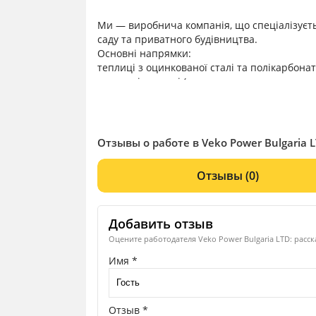
Ми — виробнича компанія, що спеціалізуєть
саду та приватного будівництва.
Основні напрямки:
теплиці з оцинкованої сталі та полікарбонат
металеві огорожі (євроштакетник, комплектн
навіси, альтанки, грядки та інші садові ріш
Компанія має власне виробництво та складсь
забезпечувати стабільні поставки.
Ми працюємо на ринках Болгарії та Румунії
Отзывы о работе в Veko Power Bulgaria 
через дилерську мережу.
Наша продукція орієнтована як на кінцевого 
Отзывы
(0)
будівельні компанії.
Добавить отзыв
Оцените работодателя Veko Power Bulgaria LTD: расск
Имя *
Отзыв *