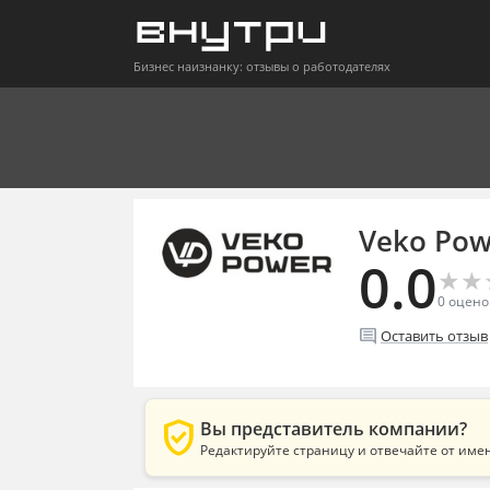
Бизнес наизнанку: отзывы о работодателях
Veko Pow
0.0
★
★
★
★
0
оцено
comment
Оставить отзыв
verified_user
Вы представитель компании?
Редактируйте страницу и отвечайте от име