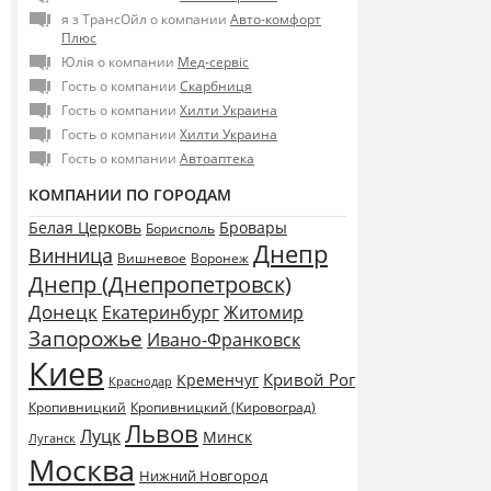
я з ТрансОйл о компании
Авто-комфорт
Плюс
Юлія о компании
Мед-сервіс
Гость о компании
Скарбниця
Гость о компании
Хилти Украина
Гость о компании
Хилти Украина
Гость о компании
Автоаптека
КОМПАНИИ ПО ГОРОДАМ
Белая Церковь
Бровары
Борисполь
Днепр
Винница
Воронеж
Вишневое
Днепр (Днепропетровск)
Донецк
Екатеринбург
Житомир
Запорожье
Ивано-Франковск
Киев
Кривой Рог
Кременчуг
Краснодар
Кропивницкий
Кропивницкий (Кировоград)
Львов
Луцк
Минск
Луганск
Москва
Нижний Новгород