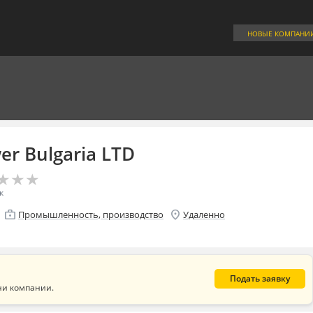
НОВЫЕ КОМПАНИ
er Bulgaria LTD
★
★
★
★
★
★
к
enterprise
location_on
Промышленность, производство
Удаленно
Подать заявку
ни компании.