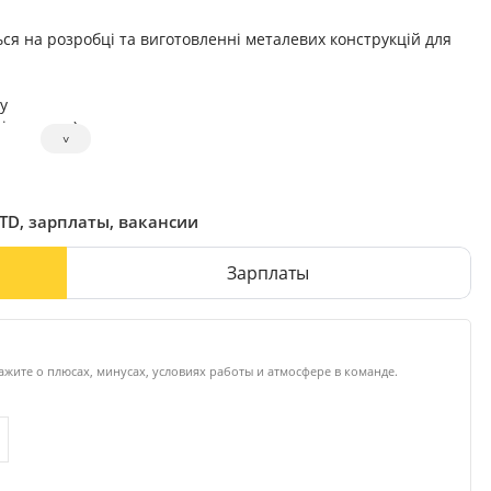
ся на розробці та виготовленні металевих конструкцій для
у
і системи)
˅
ення
кі потужності, що дозволяє контролювати якість продукції та
, а також розвиваємо продажі в країнах Європейського Союзу
LTD, зарплаты, вакансии
клієнта, так і на партнерів — магазини, дистриб’юторів та
Зарплаты
ажите о плюсах, минусах, условиях работы и атмосфере в команде.