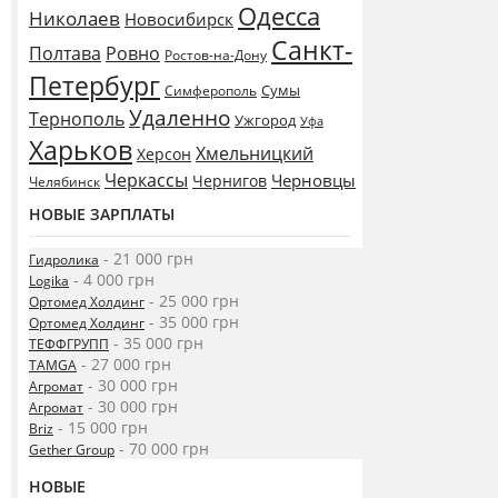
Одесса
Николаев
Новосибирск
Санкт-
Полтава
Ровно
Ростов-на-Дону
Петербург
Сумы
Симферополь
Удаленно
Тернополь
Ужгород
Уфа
Харьков
Хмельницкий
Херсон
Черкассы
Черновцы
Чернигов
Челябинск
НОВЫЕ ЗАРПЛАТЫ
- 21 000 грн
Гидролика
- 4 000 грн
Logika
- 25 000 грн
Ортомед Холдинг
- 35 000 грн
Ортомед Холдинг
- 35 000 грн
ТЕФФГРУПП
- 27 000 грн
TAMGA
- 30 000 грн
Агромат
- 30 000 грн
Агромат
- 15 000 грн
Briz
- 70 000 грн
Gether Group
НОВЫЕ