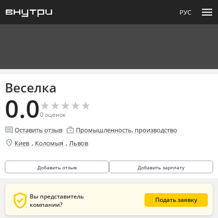
menu
РУС
Веселка
0.0
★
★
★
★
★
★
★
★
★
★
0
оценок
comment
enterprise
Оставить отзыв
Промышленность, производство
location_on
,
,
Киев
Коломыя
Львов
Добавить отзыв
Добавить зарплату
verified_user
Вы представитель
Подать заявку
компании?