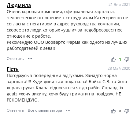
Людмила
21 Янв 2021
Очень хорошая компания, официальная зарплата,
человеческое отношение к сотрудникам.Категорично не
согласна с негативом в адрес руководства компании,
скорее это люди,которых «ушли» за недобросовестное
отношение к работе.
Рекомендую ООО Ворвартс Фарма как одного из лучших
работодателей Киева!!
Ответить
•••
thumb_up
thumb_down
1
Гість
28 Май 2020
Погоджусь з попередніми відгуками. Занадто чорна
зарплата!!!! Куди дивиться податкова! Бойко С.В. та його
«права рука» Клара відносяться як до рабів! Справді їх
девіз «хочу викину, хочу буду тримати на повідку». НЕ
РЕКОМЕНДУЮ.
Ответить
Все отзывы автора
•••
thumb_up
thumb_down
0