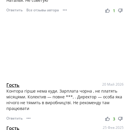
Наталья. Не советую
Ответить
Все отзывы автора
•••
thumb_up
thumb_down
1
Гость
20 Май 2026
Контора гірше нема куди. Зарплата чорна , не платять
місяцями. Колектив — повне ***, . Директор — особа яка
нічого не тямить в виробництві. Не рекоменду там
працювати
Ответить
•••
thumb_up
thumb_down
3
Гость
25 Фев 2025