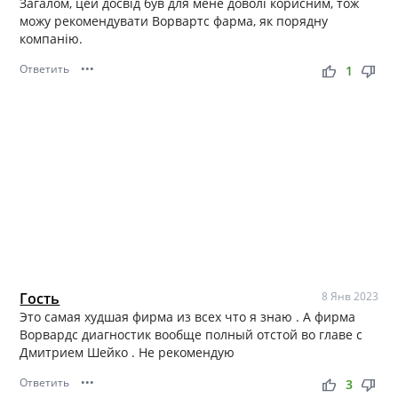
Загалом, цей досвід був для мене доволі корисним, тож
можу рекомендувати Ворвартс фарма, як порядну
компанію.
Ответить
•••
thumb_up
thumb_down
1
Гость
8 Янв 2023
Это самая худшая фирма из всех что я знаю . А фирма
Ворвардс диагностик вообще полный отстой во главе с
Дмитрием Шейко . Не рекомендую
Ответить
•••
thumb_up
thumb_down
3