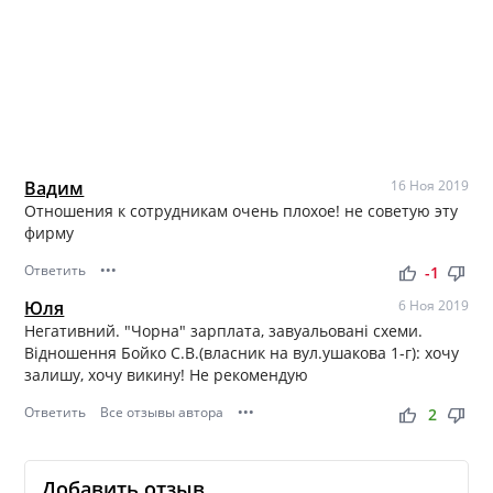
Вадим
16 Ноя 2019
Отношения к сотрудникам очень плохое! не советую эту
фирму
Ответить
•••
thumb_up
thumb_down
-1
Юля
6 Ноя 2019
Негативний. "Чорна" зарплата, завуальовані схеми.
Відношення Бойко С.В.(власник на вул.ушакова 1-г): хочу
залишу, хочу викину! Не рекомендую
Ответить
Все отзывы автора
•••
thumb_up
thumb_down
2
Добавить отзыв