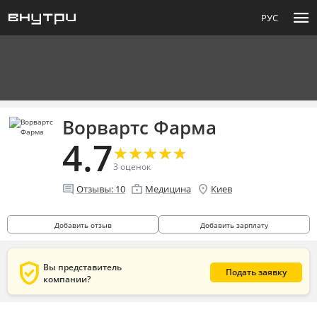
menu
РУС
Ворвартс Фарма
4.7
★
★
★
★
★
★
★
★
★
★
3
оценок
comment
enterprise
location_on
Отзывы:
10
Медицина
Киев
Добавить отзыв
Добавить зарплату
verified_user
Вы представитель
Подать заявку
компании?