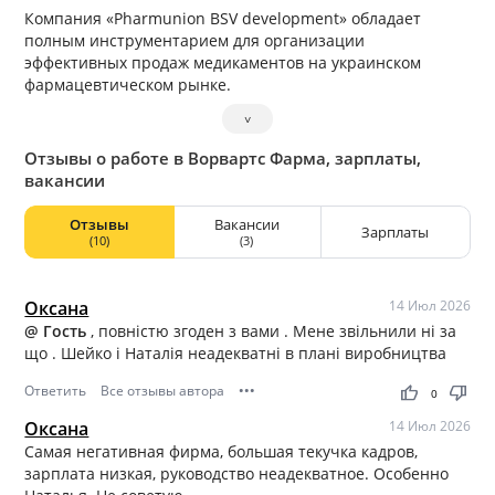
Компания «Pharmunion BSV development» обладает
полным инструментарием для организации
эффективных продаж медикаментов на украинском
фармацевтическом рынке.
˅
Отзывы о работе в Ворвартс Фарма, зарплаты,
вакансии
Отзывы
Вакансии
Зарплаты
(10)
(3)
Оксана
14 Июл 2026
@ Гость
, повністю згоден з вами . Мене звільнили ні за
що . Шейко і Наталія неадекватні в плані виробництва
Ответить
Все отзывы автора
•••
thumb_up
thumb_down
0
Оксана
14 Июл 2026
Самая негативная фирма, большая текучка кадров,
зарплата низкая, руководство неадекватное. Особенно