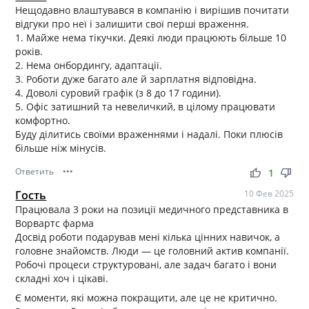
Нещодавно влаштувався в компанію і вирішив почитати
відгуки про неї і залишити свої перші враження.
1. Майже нема тікучки. Деякі люди працюють більше 10
років.
2. Нема онбордингу, адаптації.
3. Роботи дуже багато але й зарплатня відповідна.
4. Доволі суровий графік (з 8 до 17 години).
5. Офіс затишний та невеличкий, в цілому працювати
комфортно.
Буду ділитись своїми враженнями і надалі. Поки плюсів
більше ніж мінусів.
Ответить
•••
thumb_up
thumb_down
1
Гость
10 Фев 2025
Працювала 3 роки на позиції медичного представника в
Ворвартс фарма
Досвід роботи подарував мені кілька цінних навичок, а
головне знайомств. Люди — це головний актив компанії.
Робочі процеси структуровані, але задач багато і вони
складні хоч і цікаві.
Є моменти, які можна покращити, але це не критично.