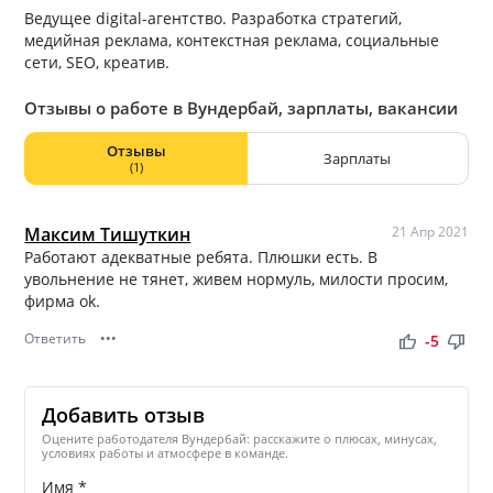
Ведущее digital-агентство. Разработка стратегий,
медийная реклама, контекстная реклама, социальные
сети, SEO, креатив.
Отзывы о работе в Вундербай, зарплаты, вакансии
Отзывы
Зарплаты
(1)
Максим Тишуткин
21 Апр 2021
Работают адекватные ребята. Плюшки есть. В
увольнение не тянет, живем нормуль, милости просим,
фирма ok.
Ответить
•••
thumb_up
thumb_down
-5
Добавить отзыв
Оцените работодателя Вундербай: расскажите о плюсах, минусах,
условиях работы и атмосфере в команде.
Имя *