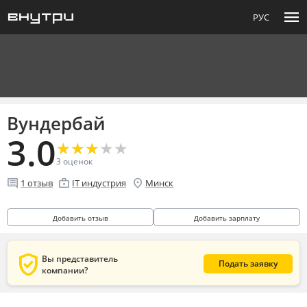
menu
РУС
Вундербай
3.0
★
★
★
★
★
★
★
★
★
★
3
оценок
comment
enterprise
location_on
1
отзыв
IT индустрия
Минск
Добавить отзыв
Добавить зарплату
verified_user
Вы представитель
Подать заявку
компании?