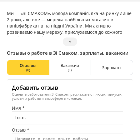
Ми — «ЗІ СМАКОМ», молода компанія, яка на ринку лише
2 роки, але вже — мережа найбільших магазинів
напівфабрикатів на півдні України. Ми активно
розвиваємо нашу мережу, прислухаємося до кожного
працівника та цінуємо вклад кожного в розвиток.
˅
Отзывы о работе в Зі Смаком, зарплаты, вакансии
Отзывы
Вакансии
Зарплаты
(0)
(1)
Добавить отзыв
Оцените работодателя Зі Смаком: расскажите о плюсах, минусах,
условиях работы и атмосфере в команде.
Имя *
Отзыв *