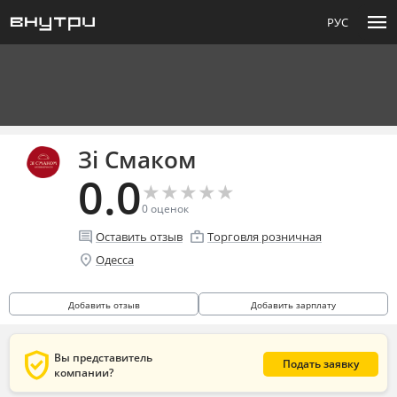
menu
РУС
Зі Смаком
0.0
★
★
★
★
★
★
★
★
★
★
0
оценок
comment
enterprise
Оставить отзыв
Торговля розничная
location_on
Одесса
Добавить отзыв
Добавить зарплату
verified_user
Вы представитель
Подать заявку
компании?