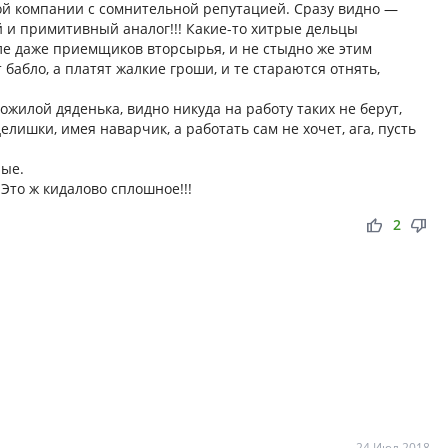
ой компании с сомнительной репутацией. Сразу видно —
 и примитивный аналог!!! Какие-то хитрые дельцы
е даже приемщиков вторсырья, и не стыдно же этим
абло, а платят жалкие гроши, и те стараются отнять,
ожилой дяденька, видно никуда на работу таких не берут,
лишки, имея наварчик, а работать сам не хочет, ага, пусть
ные.
Это ж кидалово сплошное!!!
thumb_up
thumb_down
2
24 Июл 2018