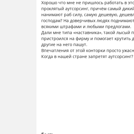
Хорошо что мне не пришлось работать в эт
проклятый аутсорсинг, причëм самый дикий
нанимают раб силу, самую дешевую, дешевл
господам? На доверчивых людях поднимают б
всякими штрафами и любыми предлогами.
Дали мне типа «наставника», такой лысый п
пристроился на фирму и помогает крутить де
другие на него пашут.
Впечатления от этой конторки просто ужас
Когда в нашей стране запретят аутсорсинг? 