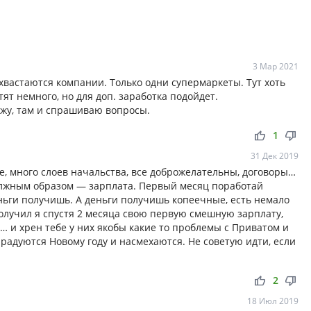
3 Мар 2021
хвастаются компании. Только одни супермаркеты. Тут хоть
тят немного, но для доп. заработка подойдет.
ижу, там и спрашиваю вопросы.
thumb_up
thumb_down
1
31 Дек 2019
е, много слоев начальства, все доброжелательны, договоры…
должным образом — зарплата. Первый месяц поработай
еньги получишь. А деньги получишь копеечные, есть немало
олучил я спустя 2 месяца свою первую смешную зарплату,
 и хрен тебе у них якобы какие то проблемы с Приватом и
 радуются Новому году и насмехаются. Не советую идти, если
thumb_up
thumb_down
2
18 Июл 2019