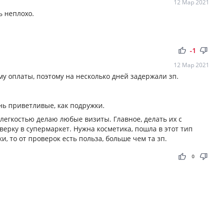
12 Мар 2021
ь неплохо.
thumb_up
thumb_down
-1
12 Мар 2021
у оплаты, поэтому на несколько дней задержали зп.
ь приветливые, как подружки.
 легкостью делаю любые визиты. Главное, делать их с
ерку в супермаркет. Нужна косметика, пошла в этот тип
и, то от проверок есть польза, больше чем та зп.
thumb_up
thumb_down
0