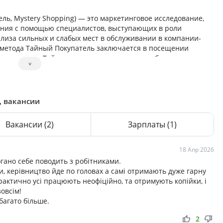
ль, Mystery Shopping) — это маркетинговое исследование,
ания с помощью специалистов, выступающих в роли
ализа сильных и слабых мест в обслуживании в компании-
ь метода Тайный Покупатель заключается в посещении
трудниками. Тайные покупатели под видом обычных
˅
агазина, умение продавцов презентовать товар, раскрывать
у. По итогам визита Тайных покупателей составляется
мых улучшений. Всю необходимую информацию вы сможете
ы, вакансии
Вакансии
(2)
Зарплаты
(1)
18 Апр 2026
огано себе поводить з робітниками.
, керівництво йде по головах а самі отримають дуже гарну
практично усі працюють неофіційно, та отримують копійки, і
зовсім!
абагато більше.
thumb_up
thumb_down
2