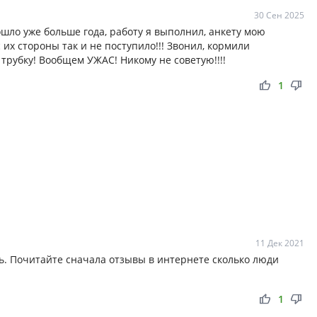
30 Сен 2025
шло уже больше года, работу я выполнил, анкету мою
 их стороны так и не поступило!!! Звонил, кормили
трубку! Вообщем УЖАС! Никому не советую!!!!
thumb_up
thumb_down
1
11 Дек 2021
ь. Почитайте сначала отзывы в интернете сколько люди
thumb_up
thumb_down
1