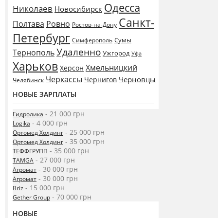
Одесса
Николаев
Новосибирск
Санкт-
Полтава
Ровно
Ростов-на-Дону
Петербург
Сумы
Симферополь
Удаленно
Тернополь
Ужгород
Уфа
Харьков
Хмельницкий
Херсон
Черкассы
Черновцы
Чернигов
Челябинск
НОВЫЕ ЗАРПЛАТЫ
- 21 000 грн
Гидролика
- 4 000 грн
Logika
- 25 000 грн
Ортомед Холдинг
- 35 000 грн
Ортомед Холдинг
- 35 000 грн
ТЕФФГРУПП
- 27 000 грн
TAMGA
- 30 000 грн
Агромат
- 30 000 грн
Агромат
- 15 000 грн
Briz
- 70 000 грн
Gether Group
НОВЫЕ