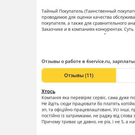
Тайный Покупатель (Таинственный покупате
проводимое для оценки качества обслужив
покупателя, а также для сравнительного ан
Заказчике и в компаниях-конкурентах. Сут
торговых точек специально обученными со
покупателей оценивают работу персонала м
его преимущества, убеждать сделать покупк
подробный отчет с указанием рекомендуе
найти на нашем официальном сайте.
Отзывы о работе в 4service.ru, зарплат
Отзывы
(11)
Хтось
Компанія яка перевіряє сервіс, сама дуже п
Не йдіть сюди працювати бо платять копійки
зп, та офіційно працевлаштовані, Усі інші, 
постійно із затримками, не раджу від слова 
Причому триває це давно, не рік, і не 5, а н