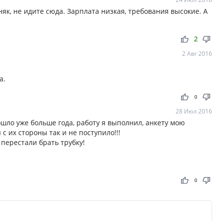
няк, не идите сюда. Зарплата низкая, требования высокие. А
thumb_up
thumb_down
2
2 Авг 2016
a.
thumb_up
thumb_down
0
28 Июл 2016
шло уже больше года, работу я выполнил, анкету мою
 с их стороны так и не поступило!!!
перестали брать трубку!
thumb_up
thumb_down
0