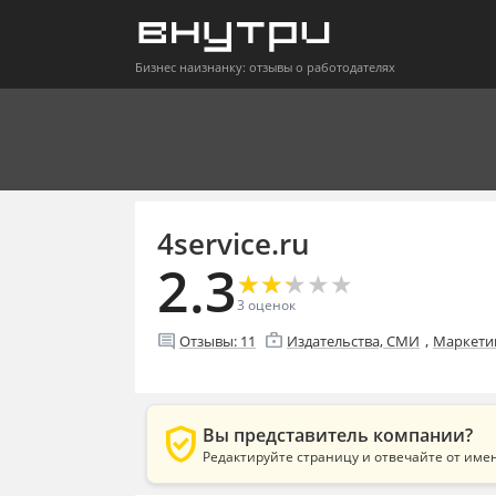
Бизнес наизнанку: отзывы о работодателях
4service.ru
2.3
★
★
★
★
★
★
★
★
★
★
3
оценок
enterprise
comment
,
Отзывы:
11
Издательства, СМИ
Маркетин
verified_user
Вы представитель компании?
Редактируйте страницу и отвечайте от име