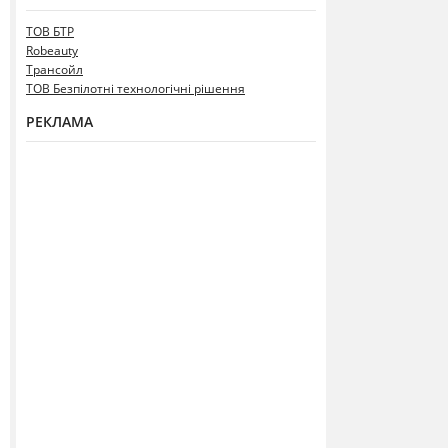
ТОВ БТР
Robeauty
Трансойл
ТОВ Безпілотні технологічні рішення
РЕКЛАМА