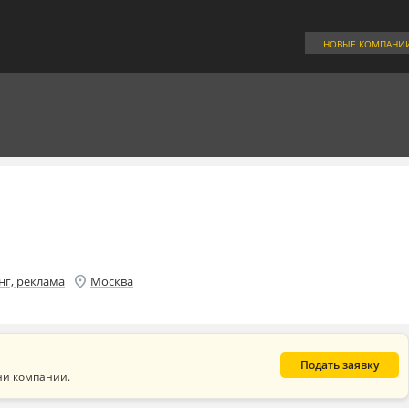
НОВЫЕ КОМПАНИ
location_on
г, реклама
Москва
Подать заявку
ни компании.