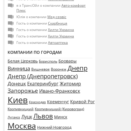
я з ТрансОйл о компании
Авто-комфорт
Плюс
Юлія о компании
Мед-сервіс
Гость о компании
Скарбниця
Гость о компании
Хилти Украина
Гость о компании
Хилти Украина
Гость о компании
Автоаптека
КОМПАНИИ ПО ГОРОДАМ
Белая Церковь
Бровары
Борисполь
Днепр
Винница
Воронеж
Вишневое
Днепр (Днепропетровск)
Донецк
Екатеринбург
Житомир
Запорожье
Ивано-Франковск
Киев
Кривой Рог
Кременчуг
Краснодар
Кропивницкий
Кропивницкий (Кировоград)
Львов
Луцк
Минск
Луганск
Москва
Нижний Новгород