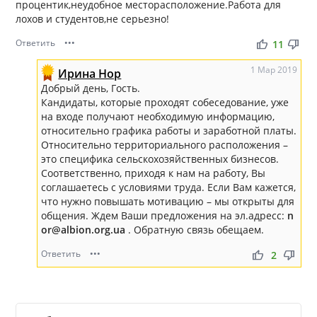
процентик,неудобное месторасположение.Работа для
лохов и студентов,не серьезно!
Ответить
•••
thumb_up
thumb_down
11
1 Мар 2019
Ирина Нор
Добрый день, Гость.
Кандидаты, которые проходят собеседование, уже
на входе получают необходимую информацию,
относительно графика работы и заработной платы.
Относительно территориального расположения –
это специфика сельскохозяйственных бизнесов.
Соответственно, приходя к нам на работу, Вы
соглашаетесь с условиями труда. Если Вам кажется,
что нужно повышать мотивацию – мы открыты для
общения. Ждем Ваши предложения на эл.адресс:
n
or@albion.org.ua
. Обратную связь обещаем.
Ответить
•••
thumb_up
thumb_down
2