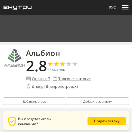
menu
РУС
Альбион
2.8
★
★
★
★
★
★
★
★
★
★
11
оценок
comment
enterprise
Отзывы:
7
Торговля оптовая
location_on
Днепр (Днепропетровск)
Добавить отзыв
Добавить зарплату
verified_user
Вы представитель
Подать заявку
компании?