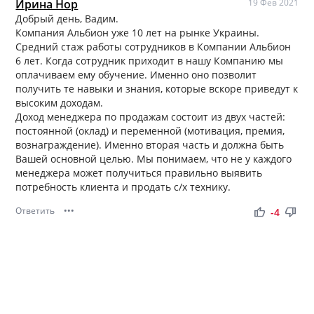
Ирина Нор
19 Фев 2021
Добрый день, Вадим.
Компания Альбион уже 10 лет на рынке Украины.
Средний стаж работы сотрудников в Компании Альбион
6 лет. Когда сотрудник приходит в нашу Компанию мы
оплачиваем ему обучение. Именно оно позволит
получить те навыки и знания, которые вскоре приведут к
высоким доходам.
Доход менеджера по продажам состоит из двух частей:
постоянной (оклад) и переменной (мотивация, премия,
вознаграждение). Именно вторая часть и должна быть
Вашей основной целью. Мы понимаем, что не у каждого
менеджера может получиться правильно выявить
потребность клиента и продать с/х технику.
Ответить
•••
thumb_up
thumb_down
-4