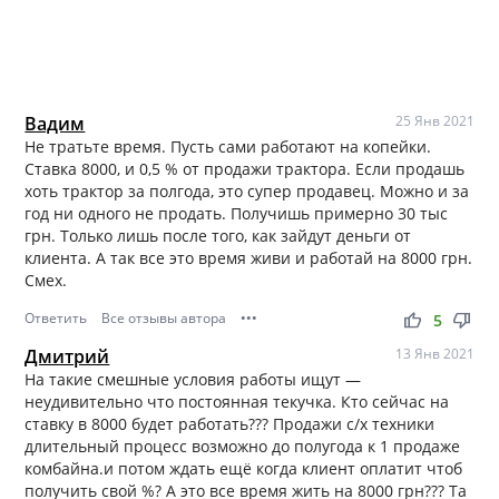
Вадим
25 Янв 2021
Не тратьте время. Пусть сами работают на копейки.
Ставка 8000, и 0,5 % от продажи трактора. Если продашь
хоть трактор за полгода, это супер продавец. Можно и за
год ни одного не продать. Получишь примерно 30 тыс
грн. Только лишь после того, как зайдут деньги от
клиента. А так все это время живи и работай на 8000 грн.
Смех.
Ответить
Все отзывы автора
•••
thumb_up
thumb_down
5
Дмитрий
13 Янв 2021
На такие смешные условия работы ищут —
неудивительно что постоянная текучка. Кто сейчас на
ставку в 8000 будет работать??? Продажи с/х техники
длительный процесс возможно до полугода к 1 продаже
комбайна.и потом ждать ещё когда клиент оплатит чтоб
получить свой %? А это все время жить на 8000 грн??? Та