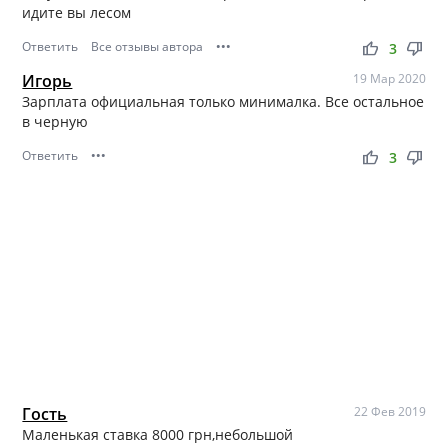
идите вы лесом
Ответить
Все отзывы автора
•••
thumb_up
thumb_down
3
Игорь
19 Мар 2020
Зарплата официальная только минималка. Все остальное
в черную
Ответить
•••
thumb_up
thumb_down
3
Гость
22 Фев 2019
Маленькая ставка 8000 грн,небольшой