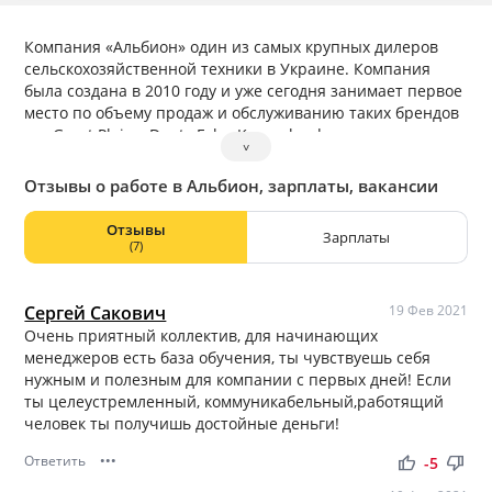
Компания «Альбион» один из самых крупных дилеров
сельскохозяйственной техники в Украине. Компания
была создана в 2010 году и уже сегодня занимает первое
место по объему продаж и обслуживанию таких брендов
как Great Plains, Deutz Fahr, Kverneland.
˅
Отзывы о работе в Альбион, зарплаты, вакансии
Отзывы
Зарплаты
(7)
Сергей Сакович
19 Фев 2021
Очень приятный коллектив, для начинающих
менеджеров есть база обучения, ты чувствуешь себя
нужным и полезным для компании с первых дней! Если
ты целеустремленный, коммуникабельный,работящий
человек ты получишь достойные деньги!
Ответить
•••
thumb_up
thumb_down
-5