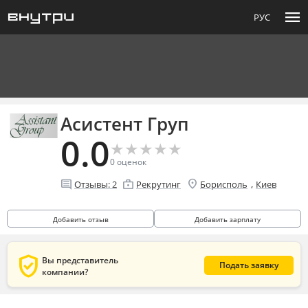
menu
РУС
Асистент Груп
0.0
★
★
★
★
★
★
★
★
★
★
0
оценок
location_on
comment
enterprise
,
Отзывы:
2
Рекрутинг
Борисполь
Киев
Добавить отзыв
Добавить зарплату
verified_user
Вы представитель
Подать заявку
компании?