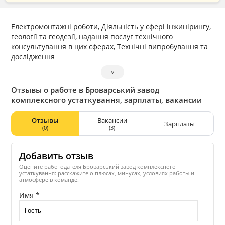
Електромонтажні роботи, Діяльність у сфері інжинірингу,
геології та геодезії, надання послуг технічного
консультування в цих сферах, Технічні випробування та
дослідження
˅
Отзывы о работе в Броварський завод
комплексного устаткування, зарплаты, вакансии
Отзывы
Вакансии
Зарплаты
(0)
(3)
Добавить отзыв
Оцените работодателя Броварський завод комплексного
устаткування: расскажите о плюсах, минусах, условиях работы и
атмосфере в команде.
Имя *