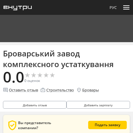
menu
РУС
Броварський завод
комплексного устаткування
0.0
★
★
★
★
★
★
★
★
★
★
0
оценок
comment
enterprise
location_on
Оставить отзыв
Строительство
Бровары
Добавить отзыв
Добавить зарплату
verified_user
Вы представитель
Подать заявку
компании?