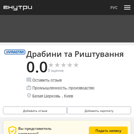
menu
РУС
Драбини та Риштування
0.0
★
★
★
★
★
★
★
★
★
★
0
оценок
comment
Оставить отзыв
enterprise
Промышленность, производство
location_on
,
Белая Церковь
Киев
Добавить отзыв
Добавить зарплату
verified_user
Вы представитель
Подать заявку
компании?