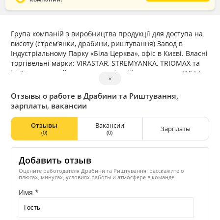
Група компаній з виробництва продукції для доступа на
висоту (стрем’янки, драбини, риштування) Завод в
Індустріальному Парку «Біла Церква», офіс в Києві. Власні
торгівельні марки: VIRASTAR, STREMYANKA, TRIOMAX та
ін. Есклюзивний представник італійського заводу SVELT в
˅
Україні. Продукція за алюмінієвих сплавів та сталі:
алюминієві стрем’янки, драбини, вишки-тури, сталеві
Отзывы о работе в Драбини та Риштування,
підмості, вишки-тури, риштування, опалубка, спеціальні
зарплаты, вакансии
конструкції з алюмінію.
Лідер українського ринку з продукції для доступу на
Отзывы
Вакансии
Зарплаты
висоту.
(0)
(0)
Продукція доступна до продажу в торгівельних мережах
та супермаркетах: Епіцентр, Нова Лінія, ОЛДІ, ВЄНА,
Добавить отзыв
також на складах регіональних дистриб’юторів у всіх
регіонах України.
Оцените работодателя Драбини та Риштування: расскажите о
плюсах, минусах, условиях работы и атмосфере в команде.
Имя *