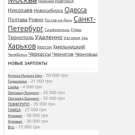
Нижний Новгород
Одесса
Николаев
Новосибирск
Санкт-
Полтава
Ровно
Ростов-на-Дону
Петербург
Сумы
Симферополь
Удаленно
Тернополь
Ужгород
Уфа
Харьков
Хмельницкий
Херсон
Черкассы
Чернигов
Черновцы
Челябинск
НОВЫЕ ЗАРПЛАТЫ
- 50 000 грн
Аптека Низких Цен
- 21 000 грн
Гидролика
- 4 000 грн
Logika
- 25 000 грн
Ортомед Холдинг
- 35 000 грн
Ортомед Холдинг
- 35 000 грн
ТЕФФГРУПП
- 27 000 грн
TAMGA
- 30 000 грн
Агромат
- 30 000 грн
Агромат
- 15 000 грн
Briz