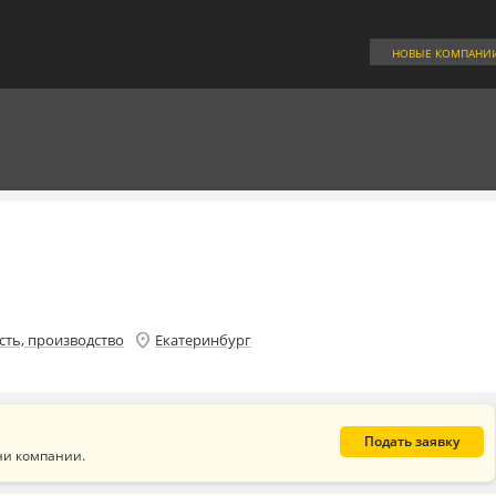
НОВЫЕ КОМПАНИ
location_on
ть, производство
Екатеринбург
Подать заявку
ни компании.