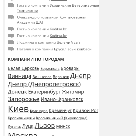
Гость о компании
Украинские Ветеринарные
Технологии
Олександр о компании
Компьютерная
Академия ШАГ
Гость о компании
Koditsa.kz
Гость о компании
Koditsa.kz
Людмила о компании
Зелений світ
Наталія о компании
Брусилівські ковбаси
КОМПАНИИ ПО ГОРОДАМ
Белая Церковь
Бровары
Борисполь
Днепр
Винница
Воронеж
Вишневое
Днепр (Днепропетровск)
Донецк
Екатеринбург
Житомир
Запорожье
Ивано-Франковск
Киев
Кривой Рог
Кременчуг
Краснодар
Кропивницкий
Кропивницкий (Кировоград)
Львов
Луцк
Минск
Луганск
Москва