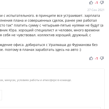
thumb_up
thumb_down
-1
27 Сен 2021
и с испытательного. в принципе все устраивает. зарплата
олнения плана и совершенных сделок, ранее уже работал
сто так" платить сумму с четырьмя-пятью нулями не будут (а
ставник Юра. хороший специалист и человек, много времени
я себя не чувствовал. коллектив хороший, дружный, с
ждение офиса. добираться с Уралмаша до Фурманова без
 поэтому в планах заработать здесь на авто :)
thumb_up
thumb_down
-1
ах, минусах, условиях работы и атмосфере в команде.