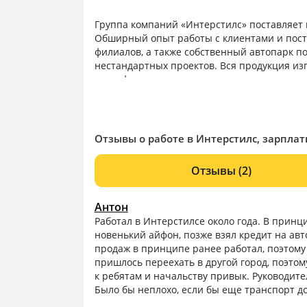
Группа компаний «Интерстилс» поставляет 
Обширный опыт работы с клиентами и поста
филиалов, а также собственный автопарк п
нестандартных проектов. Вся продукция из
сертификаты качества, потому что мы стре
ГК «Интерстилс» заботится о своих клиент
производителями металла позволяет выпол
Отзывы о работе в Интерстилс, зарплат
Отзывы
(2)
Антон
Работал в Интерстилсе около года. В принц
новенький айфон, позже взял кредит на авт
продаж в принципе ранее работал, поэтом
пришлось переехать в другой город, поэтом
к ребятам и начальству привык. Руководит
Было бы неплохо, если бы еще транспорт д