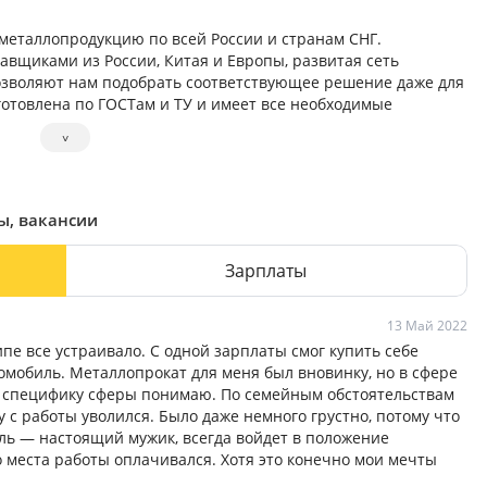
металлопродукцию по всей России и странам СНГ.
вщиками из России, Китая и Европы, развитая сеть
озволяют нам подобрать соответствующее решение даже для
готовлена по ГОСТам и ТУ и имеет все необходимые
мимся к долгосрочному сотрудничеству с нашими клиентами.
˅
ах: многолетний опыт работы с международными
нить заказ любой сложности.
ы, вакансии
Зарплаты
13 Май 2022
ипе все устраивало. С одной зарплаты смог купить себе
омобиль. Металлопрокат для меня был вновинку, но в сфере
у специфику сферы понимаю. По семейным обстоятельствам
у с работы уволился. Было даже немного грустно, потому что
ель — настоящий мужик, всегда войдет в положение
о места работы оплачивался. Хотя это конечно мои мечты