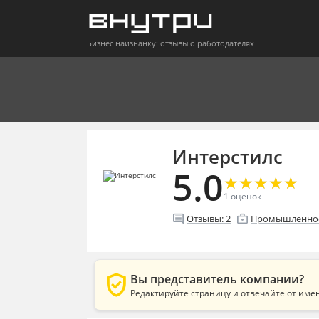
Бизнес наизнанку: отзывы о работодателях
Интерстилс
5.0
★
★
★
★
★
★
★
★
★
★
1
оценок
comment
enterprise
Отзывы:
2
Промышленнос
verified_user
Вы представитель компании?
Редактируйте страницу и отвечайте от име