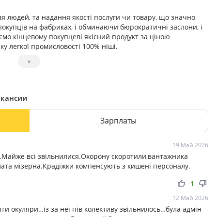
я людей, та надання якості послуги чи товару, що значно
окупців на фабриках, і обминаючи бюрократичні заслони, і
ємо кінцевому покупцеві якісний продукт за ціною
у легкої промисловості 100% ніші.
˅
о покупця як константа чесного, прозорого та якісного
о те, що у нас людина може купити товар і не бути
акансии
ереплатила, а саме купила у нас товар на пряму від фабрики
вленої фабрики. Для отримання таких регалій, не потрібних
Зарплаты
необхідно лише відвідувати мережу наших магазинів.
дуть екскурсію товарною групою, звичайно ж роз’яснять всі
 питання щодо товару. Для клієнта ми створюємо зону
19 Май 2026
і.Майже всі звільнилися.Охорону скоротили,вантажника
ї промисловості, ми знайдемо максимально якісну та вигідну
лата мізерна.Крадіжки компенсують з кишені персоналу.
thumb_up
thumb_down
1
12 Май 2026
яти окуляри…із за неї пів колективу звільнилось…була адмін