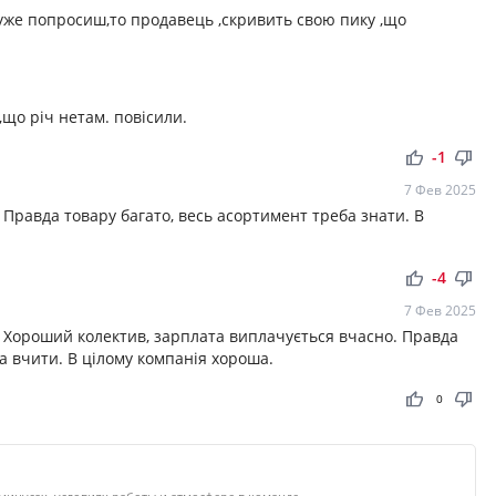
уже попросиш,то продавець ,скривить свою пику ,що
що річ нетам. повісили.
thumb_up
thumb_down
-1
7 Фев 2025
Правда товару багато, весь асортимент треба знати. В
thumb_up
thumb_down
-4
7 Фев 2025
 Хороший колектив, зарплата виплачується вчасно. Правда
та вчити. В цілому компанія хороша.
thumb_up
thumb_down
0