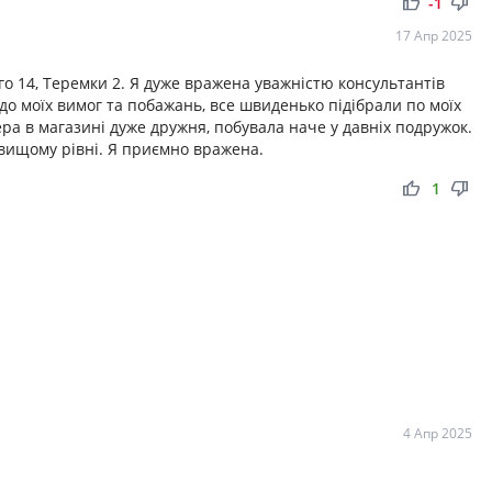
thumb_up
thumb_down
-1
17 Апр 2025
о 14, Теремки 2. Я дуже вражена уважністю консультантів
 до моїх вимог та побажань, все швиденько підібрали по моїх
ера в магазині дуже дружня, побувала наче у давніх подружок.
вищому рівні. Я приємно вражена.
thumb_up
thumb_down
1
4 Апр 2025