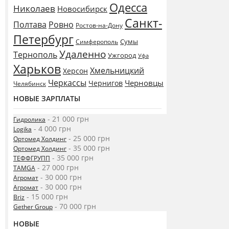
Одесса
Николаев
Новосибирск
Санкт-
Полтава
Ровно
Ростов-на-Дону
Петербург
Сумы
Симферополь
Удаленно
Тернополь
Ужгород
Уфа
Харьков
Хмельницкий
Херсон
Черкассы
Черновцы
Чернигов
Челябинск
НОВЫЕ ЗАРПЛАТЫ
- 21 000 грн
Гидролика
- 4 000 грн
Logika
- 25 000 грн
Ортомед Холдинг
- 35 000 грн
Ортомед Холдинг
- 35 000 грн
ТЕФФГРУПП
- 27 000 грн
TAMGA
- 30 000 грн
Агромат
- 30 000 грн
Агромат
- 15 000 грн
Briz
- 70 000 грн
Gether Group
НОВЫЕ