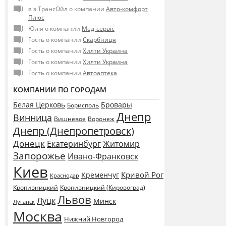
я з ТрансОйл о компании
Авто-комфорт
Плюс
Юлія о компании
Мед-сервіс
Гость о компании
Скарбниця
Гость о компании
Хилти Украина
Гость о компании
Хилти Украина
Гость о компании
Автоаптека
КОМПАНИИ ПО ГОРОДАМ
Белая Церковь
Бровары
Борисполь
Днепр
Винница
Воронеж
Вишневое
Днепр (Днепропетровск)
Донецк
Екатеринбург
Житомир
Запорожье
Ивано-Франковск
Киев
Кривой Рог
Кременчуг
Краснодар
Кропивницкий
Кропивницкий (Кировоград)
Львов
Луцк
Минск
Луганск
Москва
Нижний Новгород