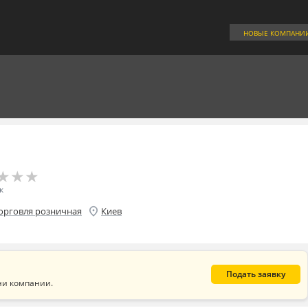
НОВЫЕ КОМПАНИ
★
★
★
★
★
★
к
location_on
орговля розничная
Киев
Подать заявку
ни компании.