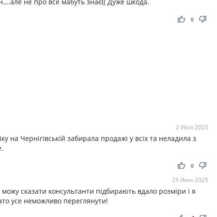
….але не про все мабуть знає(( Дуже шкода.
thumb_up
thumb_down
0
2 Июл 2025
 на Чернігівській забирала продажі у всіх та неладила з
.
thumb_up
thumb_down
0
25 Июн 2025
 можу сказати консультанти підбирають вдало розміри і я
ато усе неможливо переглянути!