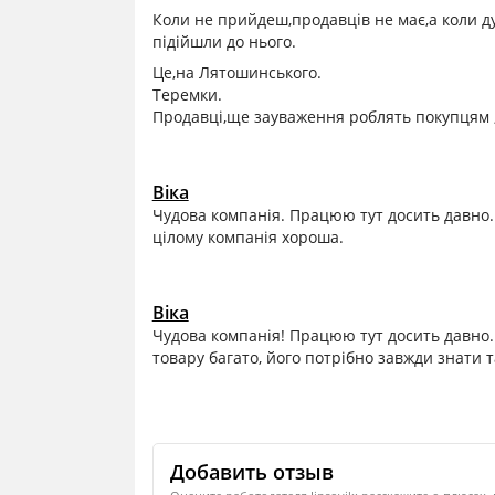
Коли не прийдеш,продавців не має,а коли д
підійшли до нього.
Це,на Лятошинського.
Теремки.
Продавці,ще зауваження роблять покупцям ,
Віка
Чудова компанія. Працюю тут досить давно. 
цілому компанія хороша.
Віка
Чудова компанія! Працюю тут досить давно.
товару багато, його потрібно завжди знати 
Добавить отзыв