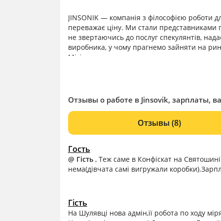
JINSONIK — компанія з філософією роботи дл
переважає ціну. Ми стали представниками п
не звертаючись до послуг спекулянтів, нада
виробника, у чому прагнемо зайняти на ринк
Місія:
Ми хочемо зміцнитися у свідомості кінцевог
вибору товару.
Концепція:
Наше ім’я асоціюється з думкою покупця, пр
Отзывы о работе в Jinsovik, зарплаты, в
обдуреною, або ж розуміти, що зайвого не п
виробника, за ціною рекомендованої/встано
Отзывы
(8)
особливих вкладень або наявності титулів, 
У нашій мережі, завжди консультанти прове
умовності, і дадуть відповідь предметно на
Гость
комфорту покупки.
@ Гість
, Теж саме в Конфіскат на Святошин
Jinsovik — насамперед експерт у світі легко
нема(дівчата самі вигружали коробки).Зарп
пропозицію для покупця.
Гість
На Шулявці нова адмін,її робота по ходу мір