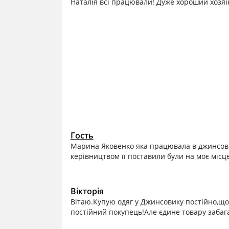
Наталія всі працювали! Дуже хороший хозяїн
Гость
Марина Яковенко яка працювала в джинсовіку
керівництвом її поставили були на моє місце
Вікторія
Вітаю.Купую одяг у Джинсовику постійно,що
постійний покупець!Але єдине товару забаг