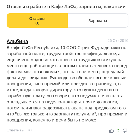
Отзывы о работе в Кафе ЛаФа, зарплаты, вакансии
Отзывы
Зарплаты
(1)
Альбина
26 Окт 2016
В кафе ЛаФа Республики, 10 ООО Стрит Фуд задержки по
заработной плате, трудоустройство неофициальное, а
еще очень модно искать новых сотрудников втихую на
место еще работающих, а потом ставить человека перед
фактом, мол, познакомься, это на твое место, передавай
дела и до свидания. Руководство обещает всевозможные
поощрения, типа премий или поездок за границу, а, в
итоге, когда говорят директору, что нужны деньги на
заработную плату, он говорит, что подумает, и выплата
откладывается на неделю-полторы, почти до аванса,
потом начинают задерживать аванс под предлогом того,
что "вы же только что зарплату получили", про премии и
поощрения, конечно и речи быть не может
Ответить
•••
thumb_up
thumb_down
2