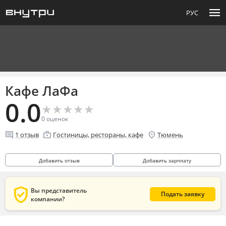
menu
РУС
Кафе ЛаФа
0.0
★
★
★
★
★
★
★
★
★
★
0
оценок
comment
enterprise
location_on
1
отзыв
Гостиницы, рестораны, кафе
Тюмень
Добавить отзыв
Добавить зарплату
verified_user
Вы представитель
Подать заявку
компании?