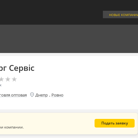
НОВЫЕ КОМПАНИ
г Сервіс
★
★
★
★
★
★
к
location_on
,
говля оптовая
Днепр
Ровно
Подать заявку
ни компании.