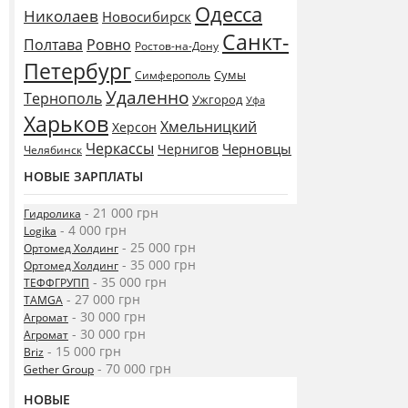
Одесса
Николаев
Новосибирск
Санкт-
Полтава
Ровно
Ростов-на-Дону
Петербург
Сумы
Симферополь
Удаленно
Тернополь
Ужгород
Уфа
Харьков
Хмельницкий
Херсон
Черкассы
Черновцы
Чернигов
Челябинск
НОВЫЕ ЗАРПЛАТЫ
- 21 000 грн
Гидролика
- 4 000 грн
Logika
- 25 000 грн
Ортомед Холдинг
- 35 000 грн
Ортомед Холдинг
- 35 000 грн
ТЕФФГРУПП
- 27 000 грн
TAMGA
- 30 000 грн
Агромат
- 30 000 грн
Агромат
- 15 000 грн
Briz
- 70 000 грн
Gether Group
НОВЫЕ