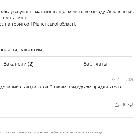
обслуговуванні магазинів, що входять до складу Укоопспілки,
яч магазинів.
 на території Рівненської області.
арплаты, вакансии
Вакансии
(2)
Зарплаты
23 Июл 2026
довании с кандитатов.С таким придурком врядли кто-то
thumb_up
thumb_down
0
о плюсах, минусах, условиях работы и атмосфере в команде.