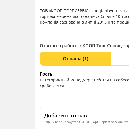
ТОВ «КООП ТОРГ СЕРВІС» спеціалізується на 
торгова мережа якого налічує більше 10 тис
Компанія заснована в липні 2015 р та працює
Отзывы о работе в КООП Торг Сервіс, з
Отзывы
(1)
Гость
Категорийный менеджер стебется на собесе
сработается
Добавить отзыв
Оцените работодателя КООП Торг Сервіс: расскажите 