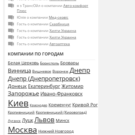
я з ТрансОйл о компании
Авто-комфорт
Плюс
Юлія о компании
Мед-сервіс
Гость о компании
Скарбниця
Гость о компании
Хилти Украина
Гость о компании
Хилти Украина
Гость о компании
Автоаптека
КОМПАНИИ ПО ГОРОДАМ
Белая Церковь
Бровары
Борисполь
Днепр
Винница
Воронеж
Вишневое
Днепр (Днепропетровск)
Донецк
Екатеринбург
Житомир
Запорожье
Ивано-Франковск
Киев
Кривой Рог
Кременчуг
Краснодар
Кропивницкий
Кропивницкий (Кировоград)
Львов
Луцк
Минск
Луганск
Москва
Нижний Новгород