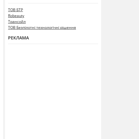
ТОВ БТР
Robeauty
Трансойл
ТОВ Безпілотні технологічні рішення
РЕКЛАМА