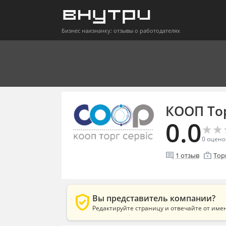
Бизнес наизнанку: отзывы о работодателях
КООП Тор
0.0
★
★
★
★
0
оцено
comment
enterprise
1
отзыв
Тор
verified_user
Вы представитель компании?
Редактируйте страницу и отвечайте от име