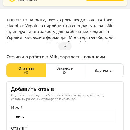
ТОВ «МІК» на ринку вже 23 роки, входить до п’ятірки
лідерів в Україні з виробництва спецодягу та засобів
індивідуального захисту для найбільших холдингів
України, військової форми для Міністерства оборони.
Власних потужностей — 8 швейних фабрик по регіонах
˅
України: Сумська обл., Запорізька обл., Дніпропетровська
обл., Вінницька обл. Торгові представництва у Києві та
Отзывы о работе в МІК, зарплаты, вакансии
Харкові, а також роздрібна торгівля.
Конкурентоспроможність нашого підприємства
Отзывы
Вакансии
Зарплаты
перевірена та доведена багаторічними контрактами з
(0)
(0)
найбільшим гірничо-металургійним холдингом України
«Метінвест», ВАТ «Дніпроспецсталь», ВАТ
Добавить отзыв
«Харківобленерго», ВАТ «Запоріжобленерго», ВАТ
«Херсонобленерго», заводами концерну «Інтерпайп»,
Оцените работодателя МІК: расскажите о плюсах, минусах,
условиях работы и атмосфере в команде.
група компаній трубопрокатним заводом,
Новомосковським трубопрокатним заводом, Запорізькою
Имя *
атомною станцією, Дніпродзержинським металургійним
комбінатом, Стаханівським заводом феросплавів,
Запорізьким заводом феросплавів та іншими
Отзыв *