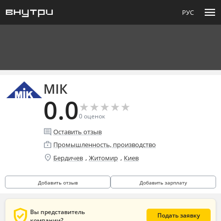
menu
РУС
МІК
0.0
★
★
★
★
★
★
★
★
★
★
0
оценок
comment
Оставить отзыв
enterprise
Промышленность, производство
location_on
,
,
Бердичев
Житомир
Киев
Добавить отзыв
Добавить зарплату
verified_user
Вы представитель
Подать заявку
компании?