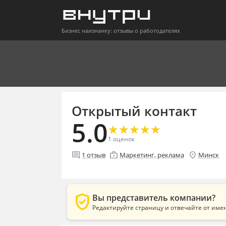
Бизнес наизнанку: отзывы о работодателях
Открытый контакт
5.0
★
★
★
★
★
★
★
★
★
★
1
оценок
comment
enterprise
location_on
1
отзыв
Маркетинг, реклама
Минск
verified_user
Вы представитель компании?
Редактируйте страницу и отвечайте от име