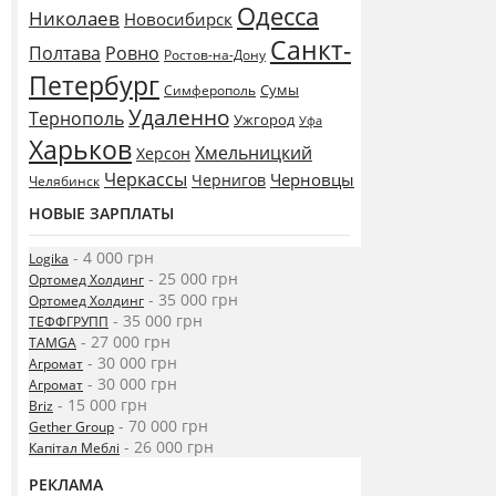
Одесса
Николаев
Новосибирск
Санкт-
Полтава
Ровно
Ростов-на-Дону
Петербург
Сумы
Симферополь
Удаленно
Тернополь
Ужгород
Уфа
Харьков
Хмельницкий
Херсон
Черкассы
Черновцы
Чернигов
Челябинск
НОВЫЕ ЗАРПЛАТЫ
- 4 000 грн
Logika
- 25 000 грн
Ортомед Холдинг
- 35 000 грн
Ортомед Холдинг
- 35 000 грн
ТЕФФГРУПП
- 27 000 грн
TAMGA
- 30 000 грн
Агромат
- 30 000 грн
Агромат
- 15 000 грн
Briz
- 70 000 грн
Gether Group
- 26 000 грн
Капітал Меблі
РЕКЛАМА