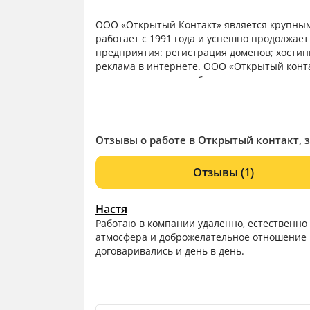
ООО «Открытый Контакт» является крупным
работает с 1991 года и успешно продолжае
предприятия: регистрация доменов; хостинг
реклама в интернете. ООО «Открытый конт
карьерного роста, работу в интересных пр
вас в нашей успешной команде!
Отзывы о работе в Открытый контакт, 
Отзывы
(1)
Настя
Работаю в компании удаленно, естественно
атмосфера и доброжелательное отношение в 
договаривались и день в день.