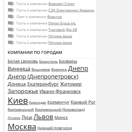
Гость о компании
Фаворит Спорт
Гость о компании
СЭА Электроникс Украина
Олег о компании
Форстор
Гость о компании
Dimax Group int.
Гость о компании
Торговий Дім АВ
Гость о компании
Оптима фарм
Гость о компании
Оптима фарм
КОМПАНИИ ПО ГОРОДАМ
Белая Церковь
Бровары
Борисполь
Днепр
Винница
Воронеж
Вишневое
Днепр (Днепропетровск)
Донецк
Екатеринбург
Житомир
Запорожье
Ивано-Франковск
Киев
Кривой Рог
Кременчуг
Краснодар
Кропивницкий
Кропивницкий (Кировоград)
Львов
Луцк
Минск
Луганск
Москва
Нижний Новгород