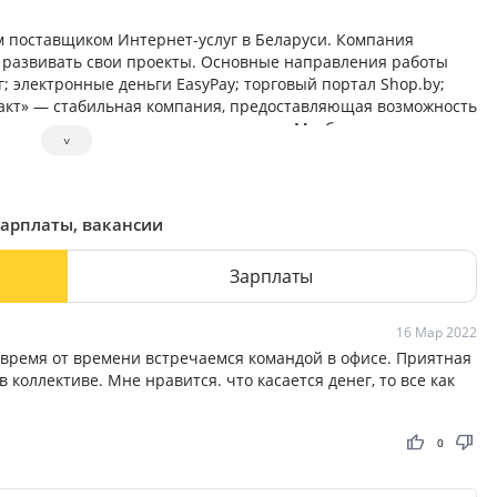
 поставщиком Интернет-услуг в Беларуси. Компания
т развивать свои проекты. Основные направления работы
; электронные деньги EasyPay; торговый портал Shop.by;
акт» — стабильная компания, предоставляющая возможность
оектах в дружном молодом коллективе. Мы будем рады видеть
˅
зарплаты, вакансии
Зарплаты
16 Мар 2022
 время от времени встречаемся командой в офисе. Приятная
коллективе. Мне нравится. что касается денег, то все как
thumb_up
thumb_down
0