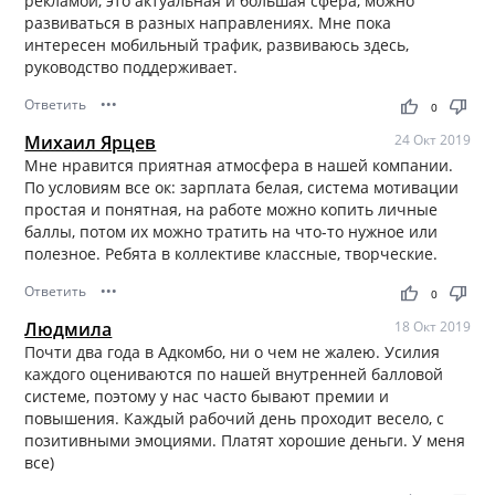
рекламой, это актуальная и большая сфера, можно
развиваться в разных направлениях. Мне пока
интересен мобильный трафик, развиваюсь здесь,
руководство поддерживает.
Ответить
•••
thumb_up
thumb_down
0
Михаил Ярцев
24 Окт 2019
Мне нравится приятная атмосфера в нашей компании.
По условиям все ок: зарплата белая, система мотивации
простая и понятная, на работе можно копить личные
баллы, потом их можно тратить на что-то нужное или
полезное. Ребята в коллективе классные, творческие.
Ответить
•••
thumb_up
thumb_down
0
Людмила
18 Окт 2019
Почти два года в Адкомбо, ни о чем не жалею. Усилия
каждого оцениваются по нашей внутренней балловой
системе, поэтому у нас часто бывают премии и
повышения. Каждый рабочий день проходит весело, с
позитивными эмоциями. Платят хорошие деньги. У меня
все)