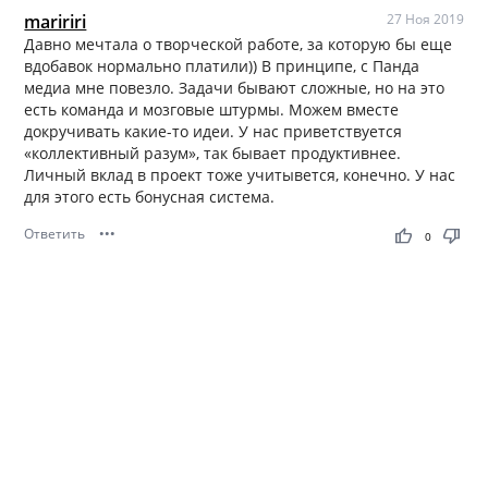
maririri
27 Ноя 2019
Давно мечтала о творческой работе, за которую бы еще
вдобавок нормально платили)) В принципе, с Панда
медиа мне повезло. Задачи бывают сложные, но на это
есть команда и мозговые штурмы. Можем вместе
докручивать какие-то идеи. У нас приветствуется
«коллективный разум», так бывает продуктивнее.
Личный вклад в проект тоже учитывется, конечно. У нас
для этого есть бонусная система.
Ответить
•••
thumb_up
thumb_down
0