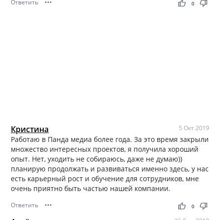
Ответить
•••
thumb_up
thumb_down
0
Кристина
5 Окт 2019
Работаю в Панда медиа более года. За это время закрыли
множество интересных проектов, я получила хороший
опыт. Нет, уходить не собираюсь, даже не думаю))
планирую продолжать и развиваться именно здесь, у нас
есть карьерный рост и обучение для сотрудников, мне
очень приятно быть частью нашей компании.
Ответить
•••
thumb_up
thumb_down
0