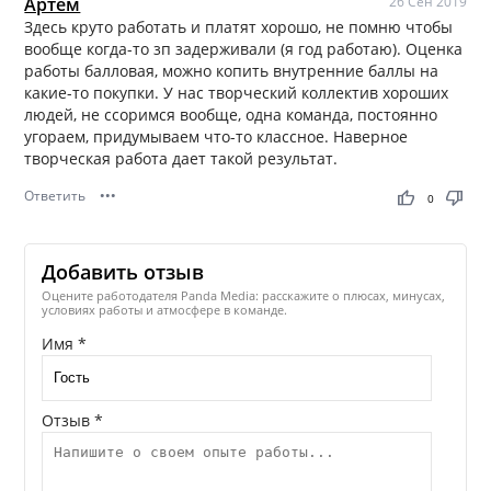
Артём
26 Сен 2019
Здесь круто работать и платят хорошо, не помню чтобы
вообще когда-то зп задерживали (я год работаю). Оценка
работы балловая, можно копить внутренние баллы на
какие-то покупки. У нас творческий коллектив хороших
людей, не ссоримся вообще, одна команда, постоянно
угораем, придумываем что-то классное. Наверное
творческая работа дает такой результат.
Ответить
•••
thumb_up
thumb_down
0
Добавить отзыв
Оцените работодателя Panda Media: расскажите о плюсах, минусах,
условиях работы и атмосфере в команде.
Имя *
Отзыв *