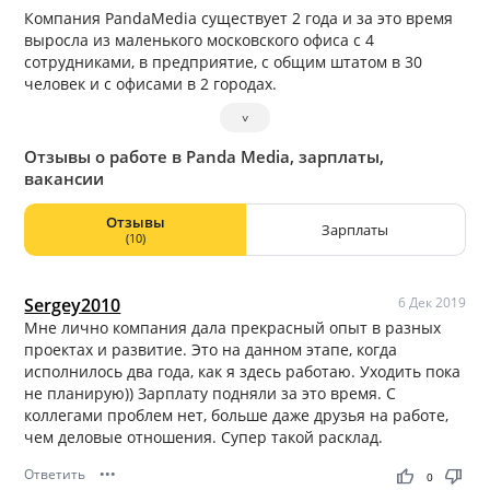
Компания PandaMedia существует 2 года и за это время
выросла из маленького московского офиса с 4
сотрудниками, в предприятие, с общим штатом в 30
человек и с офисами в 2 городах.
˅
Отзывы о работе в Panda Media, зарплаты,
вакансии
Отзывы
Зарплаты
(10)
Sergey2010
6 Дек 2019
Мне лично компания дала прекрасный опыт в разных
проектах и развитие. Это на данном этапе, когда
исполнилось два года, как я здесь работаю. Уходить пока
не планирую)) Зарплату подняли за это время. С
коллегами проблем нет, больше даже друзья на работе,
чем деловые отношения. Супер такой расклад.
Ответить
•••
thumb_up
thumb_down
0