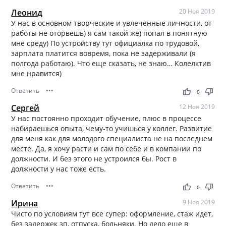
Леонид
20 Ноя 2019
У нас в основном творческие и увлеченные личности, от
работы не оторвешь) я сам такой же) попал в понятную
мне среду) По устройству тут официалка по трудовой,
зарплата платится вовремя, пока не задерживали (я
полгода работаю). Что еще сказать, не знаю… Колелктив
мне нравится)
Ответить
•••
thumb_up
thumb_down
0
Сергей
12 Ноя 2019
У нас постоянно проходит обучение, плюс в процессе
набираешься опыта, чему-то учишься у коллег. Развитие
для меня как для молодого специалиста не на последнем
месте. Да, я хочу расти и сам по себе и в компании по
должности. И без этого не устроился бы. Рост в
должности у нас тоже есть.
Ответить
•••
thumb_up
thumb_down
0
Ирина
9 Ноя 2019
Чисто по условиям тут все супер: оформление, стаж идет,
без задержек зп, отпуска, больняки. Но дело еще в