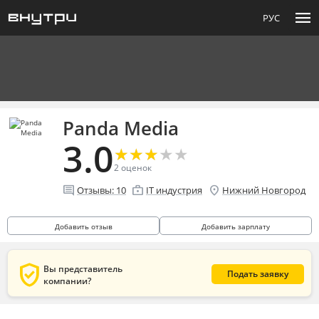
menu
РУС
Panda Media
3.0
★
★
★
★
★
★
★
★
★
★
2
оценок
comment
enterprise
location_on
Отзывы:
10
IT индустрия
Нижний Новгород
Добавить отзыв
Добавить зарплату
verified_user
Вы представитель
Подать заявку
компании?