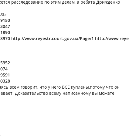
ижется расследование по этим делам, а ребята Дрижденко
ХІ»
89150
13047
51890
68970
http://www.reyestr.court.gov.ua/Page/1
http://www.reye
65352
7074
09591
90328
ясь всем говорит, что у него ВСЕ куплены,потому что он
ревает. Доказательство всему написанному вы можете