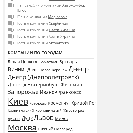
я з ТрансОйл о компании
Авто-комфорт
Плюс
Юлія о компании
Мед-сервіс
Гость о компании
Скарбниця
Гость о компании
Хилти Украина
Гость о компании
Хилти Украина
Гость о компании
Автоаптека
КОМПАНИИ ПО ГОРОДАМ
Белая Церковь
Бровары
Борисполь
Днепр
Винница
Воронеж
Вишневое
Днепр (Днепропетровск)
Донецк
Екатеринбург
Житомир
Запорожье
Ивано-Франковск
Киев
Кривой Рог
Кременчуг
Краснодар
Кропивницкий
Кропивницкий (Кировоград)
Львов
Луцк
Минск
Луганск
Москва
Нижний Новгород