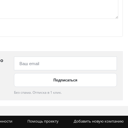
 о
Без спама. Отписка в 1 клик.
енности
Помощь проекту
Добавить новую компанию