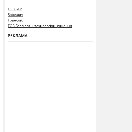
ТОВ БТР
Robeauty
Трансойл
ТОВ Безпілотні технологічні рішення
РЕКЛАМА