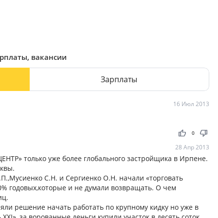
арплаты, вакансии
Зарплаты
16 Июл 2013
thumb_up
thumb_down
0
28 Апр 2013
ЦЕНТР» только уже более глобального застройщика в Ирпене.
квы.
А.П.,Мусиенко С.Н. и Сергиенко О.Н. начали «торговать
0% годовых,которые и не думали возвращать. О чем
иц.
яли решение начать работать по крупному кидку но уже в
ХI», за ворованные деньги купили участок в десять соток,