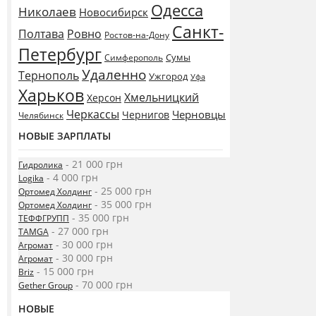
Одесса
Николаев
Новосибирск
Санкт-
Полтава
Ровно
Ростов-на-Дону
Петербург
Сумы
Симферополь
Удаленно
Тернополь
Ужгород
Уфа
Харьков
Хмельницкий
Херсон
Черкассы
Черновцы
Чернигов
Челябинск
НОВЫЕ ЗАРПЛАТЫ
- 21 000 грн
Гидролика
- 4 000 грн
Logika
- 25 000 грн
Ортомед Холдинг
- 35 000 грн
Ортомед Холдинг
- 35 000 грн
ТЕФФГРУПП
- 27 000 грн
TAMGA
- 30 000 грн
Агромат
- 30 000 грн
Агромат
- 15 000 грн
Briz
- 70 000 грн
Gether Group
НОВЫЕ