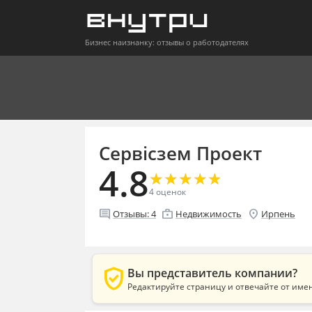
Бизнес наизнанку: отзывы о работодателях
Сервісзем Проект
4.8
★
★
★
★
★
★
★
★
★
★
4
оценок
comment
enterprise
location_on
Отзывы:
4
Недвижимость
Ирпень
verified_user
Вы представитель компании?
Редактируйте страницу и отвечайте от име