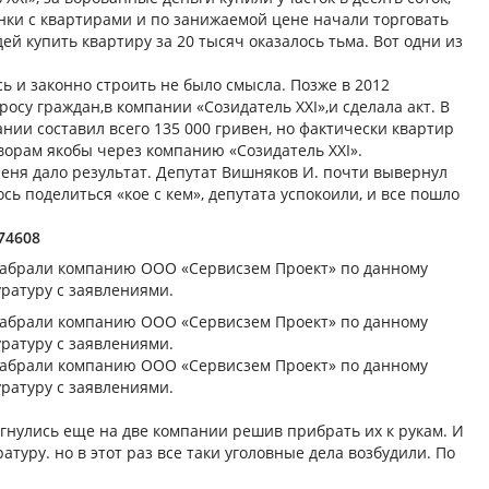
нки с квартирами и по занижаемой цене начали торговать
ей купить квартиру за 20 тысяч оказалось тьма. Вот одни из
ь и законно строить не было смысла. Позже в 2012
осу граждан,в компании «Созидатель ХХI»,и сделала акт. В
ании составил всего 135 000 гривен, но фактически квартир
оворам якобы через компанию «Созидатель ХХI».
еня дало результат. Депутат Вишняков И. почти вывернул
ь поделиться «кое с кем», депутата успокоили, и все пошло
/74608
ю забрали компанию ООО «Сервисзем Проект» по данному
ратуру с заявлениями.
ю забрали компанию ООО «Сервисзем Проект» по данному
ратуру с заявлениями.
ю забрали компанию ООО «Сервисзем Проект» по данному
ратуру с заявлениями.
егнулись еще на две компании решив прибрать их к рукам. И
туру. но в этот раз все таки уголовные дела возбудили. По