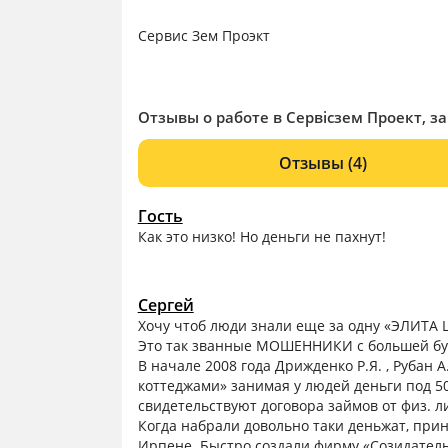
Сервис Зем Проэкт
Отзывы о работе в Сервісзем Проект, з
Отзывы
(4)
Гость
Как это низко! Но деньги не пахнут!
Сергей
Хочу чтоб люди знали еще за одну «ЭЛИТА 
Это так званные МОШЕННИКИ с большей бу
В начале 2008 года Дрижденко Р.Я. , Рубан 
коттеджами» занимая у людей деньги под 5
свидетельствуют договора займов от физ. л
Когда набрали довольно таки деньжат, прин
Ирпене. Быстро создали фирму «Созидатель Х