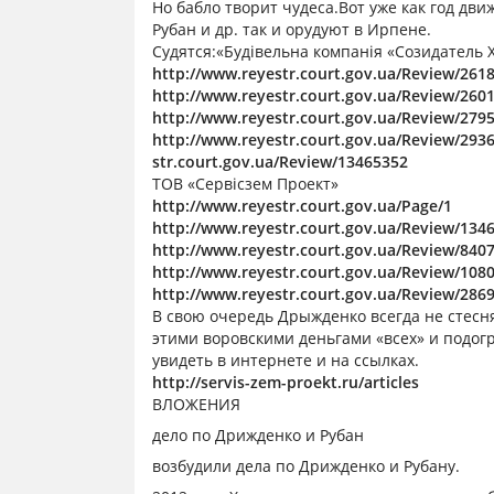
Но бабло творит чудеса.Вот уже как год дв
Рубан и др. так и орудуют в Ирпене.
Судятся:«Будівельна компанія «Созидатель Х
http://www.reyestr.court.gov.ua/Review/261
http://www.reyestr.court.gov.ua/Review/260
http://www.reyestr.court.gov.ua/Review/279
http://www.reyestr.court.gov.ua/Review/293
str.court.gov.ua/Review/13465352
ТОВ «Сервісзем Проект»
http://www.reyestr.court.gov.ua/Page/1
http://www.reyestr.court.gov.ua/Review/134
http://www.reyestr.court.gov.ua/Review/840
http://www.reyestr.court.gov.ua/Review/108
http://www.reyestr.court.gov.ua/Review/286
В свою очередь Дрыжденко всегда не стесня
этими воровскими деньгами «всех» и подог
увидеть в интернете и на ссылках.
http://servis-zem-proekt.ru/articles
ВЛОЖЕНИЯ
дело по Дрижденко и Рубан
возбудили дела по Дрижденко и Рубану.