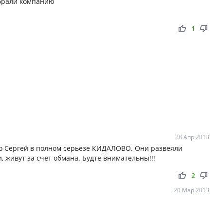
абрали компанию
thumb_up
thumb_down
1
28 Апр 2013
о Сергей в полном серьезе КИДАЛОВО. Они развеяли
 живут за счет обмана. Будте внимательны!!!
thumb_up
thumb_down
2
20 Мар 2013