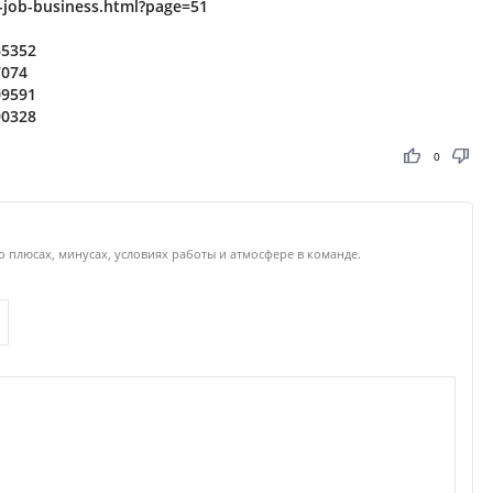
5-job-business.html?page=51
65352
7074
09591
90328
thumb_up
thumb_down
0
о плюсах, минусах, условиях работы и атмосфере в команде.