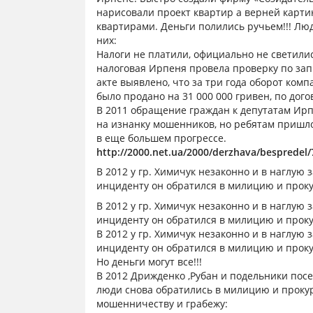
нарисовали проект квартир а верней карти
квартирами. Деньги полились ручьем!!! Люд
них:
Налоги не платили, официально не светилис
налоговая Ирпеня провела проверку по запр
акте выявлено, что за три года оборот комп
было продано на 31 000 000 гривен, по дог
В 2011 обращение граждан к депутатам Ирп
на изнанку мошенников, но ребятам пришлос
в еще большем прогрессе.
http://2000.net.ua/2000/derzhava/bespredel
В 2012 у гр. Химичук незаконно и в наглу
инциденту он обратился в милицию и проку
В 2012 у гр. Химичук незаконно и в наглу
инциденту он обратился в милицию и проку
В 2012 у гр. Химичук незаконно и в наглу
инциденту он обратился в милицию и проку
Но деньги могут все!!!
В 2012 Дрижденко ,Рубан и подельники пос
люди снова обратились в милицию и прокура
мошенничеству и грабежу: