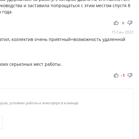
уководства и заставила попрощаться с этим местом спустя 8
 года.
thumb_up
thumb_down
0
15 Сен 2023
латил, коллектив очень приятный+возможность удаленной
моих серьезных мест работы.
thumb_up
thumb_down
-1
нусах, условиях работы и атмосфере в команде.