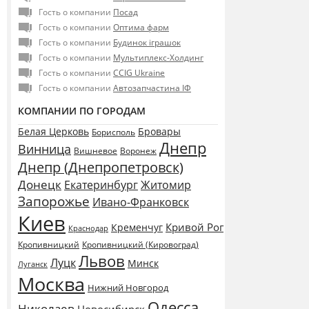
Гость о компании
Посад
Гость о компании
Оптима фарм
Гость о компании
Будинок іграшок
Гость о компании
Мультиплекс-Холдинг
Гость о компании
CCIG Ukraine
Гость о компании
Автозапчастина ІФ
КОМПАНИИ ПО ГОРОДАМ
Белая Церковь
Бровары
Борисполь
Днепр
Винница
Воронеж
Вишневое
Днепр (Днепропетровск)
Донецк
Екатеринбург
Житомир
Запорожье
Ивано-Франковск
Киев
Кривой Рог
Кременчуг
Краснодар
Кропивницкий
Кропивницкий (Кировоград)
Львов
Луцк
Минск
Луганск
Москва
Нижний Новгород
Одесса
Николаев