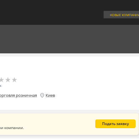
НОВЫЕ КОМПАНИ
★
★
★
★
★
★
к
location_on
орговля розничная
Киев
Подать заявку
ни компании.