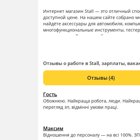
Интернет магазин Stall — это отличный сп
доступной цене. На нашем сайте собрано м
найдёте аксессуары для автомобиля, компью
многофункциональные инструменты, тестер
телемагазина. Теперь проблема покупки о
есть вещи для любого возраста и повода. Н
вам, как подобрать самый лучший вариант.
Отзывы о работе в Stall, зарплаты, вака
Отзывы
(4)
Гость
Обожнюю. Найкраща робота, люди. Найкращі
перегляд зп, відмінні умови праці.
Максим
Відношення до персоналу — на всі 100%. ЗП