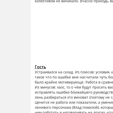
колективом не виникало. Вчасно приходь, вик
Гость
Устраивался на склад. Из плюсов: условия, 
такое что по ошибке мне насчитали чуть бо
было крайне мотивирующе. Работа в сравнен
Из минусов: хаос, то о чём будут просить в
исправлять ошибки ближайшего руководства,
лень разбираться кто виноват (поэтому не с
Ценится не работа или показатели, а умени
ленивого персонажа (Влад пожилой), кото
чем работать и наговаривать на других, чт