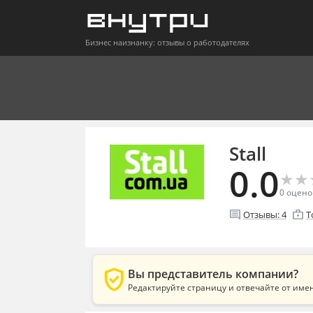
Бизнес наизнанку: отзывы о работодателях
Stall
0.0
★
★
★
★
0
оцено
comment
enterprise
Отзывы:
4
Т
verified_user
Вы представитель компании?
Редактируйте страницу и отвечайте от име