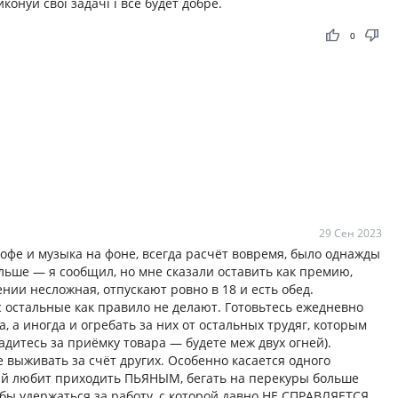
онуй свої задачі і все будет добре.
thumb_up
thumb_down
0
29 Сен 2023
кофе и музыка на фоне, всегда расчёт вовремя, было однажды
льше — я сообщил, но мне сказали оставить как премию,
ии несложная, отпускают ровно в 18 и есть обед.
ас остальные как правило не делают. Готовьтесь ежедневно
 а иногда и огребать за них от остальных трудяг, которым
адитесь за приёмку товара — будете меж двух огней).
е выживать за счёт других. Особенно касается одного
рый любит приходить ПЬЯНЫМ, бегать на перекуры больше
обы удержаться за работу, с которой давно НЕ СПРАВЛЯЕТСЯ.