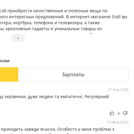
особ приобрести качественные и полезные вещи по
ного интересных предложений. В интернет-магазине Stall вы
тера, ноутбука, телефона и телевизора, а также
ы, креативные гаджеты и уникальные товары из
ригинальных и полезных подарков решена. В нашем магазине
˅
е знаете, что приобрести? Обращайтесь, и мы посоветуем
нсии
Зарплаты
11 Апр 2026
 керівники, дуже людяні та емпатичні. Регулярний
thumb_up
thumb_down
0
13 Фев 2024
 приходить завжди вчасно. Особисто у мене проблем з