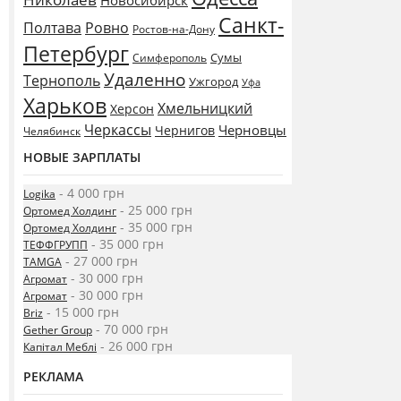
Новосибирск
Санкт-
Полтава
Ровно
Ростов-на-Дону
Петербург
Сумы
Симферополь
Удаленно
Тернополь
Ужгород
Уфа
Харьков
Хмельницкий
Херсон
Черкассы
Черновцы
Чернигов
Челябинск
НОВЫЕ ЗАРПЛАТЫ
- 4 000 грн
Logika
- 25 000 грн
Ортомед Холдинг
- 35 000 грн
Ортомед Холдинг
- 35 000 грн
ТЕФФГРУПП
- 27 000 грн
TAMGA
- 30 000 грн
Агромат
- 30 000 грн
Агромат
- 15 000 грн
Briz
- 70 000 грн
Gether Group
- 26 000 грн
Капітал Меблі
РЕКЛАМА