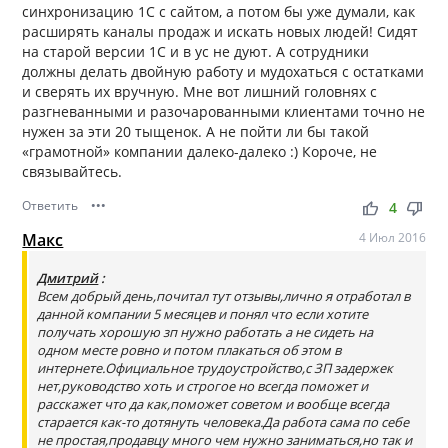
синхронизацию 1С с сайтом, а потом бы уже думали, как
расширять каналы продаж и искать новых людей! Сидят
на старой версии 1С и в ус не дуют. А сотрудники
должны делать двойную работу и мудохаться с остатками
и сверять их вручную. Мне вот лишний головнях с
разгневанными и разочарованными клиентами точно не
нужен за эти 20 тыщенок. А не пойти ли бы такой
«грамотной» компании далеко-далеко :) Короче, не
связывайтесь.
Ответить
•••
thumb_up
thumb_down
4
Макс
4 Июл 2016
Дмитрий
:
Всем добрый день,почитал тут отзывы,лично я отработал в
данной компании 5 месяцев и понял что если хотите
получать хорошую зп нужно работать а не сидеть на
одном месте ровно и потом плакаться об этом в
интернете.Официальное трудоустройство,с ЗП задержек
нет,руководство хоть и строгое но всегда поможет и
расскажет что да как,поможет советом и вообще всегда
старается как-то дотянуть человека.Да работа сама по себе
не простая,продавцу много чем нужно заниматься,но так и