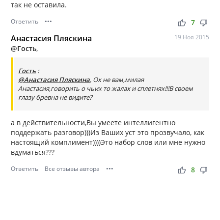
так не оставила.
Ответить
•••
thumb_up
thumb_down
7
Анастасия Пляскина
19 Ноя 2015
@Гость
,
Гость
:
@Анастасия Пляскина
, Ох не вам,милая
Анастасия,говорить о чьих то жалах и сплетнях!!!В своем
глазу бревна не видите?
а в действительности,Вы умеете интеллигентно
поддержать разговор)))Из Ваших уст это прозвучало, как
настоящий комплимент))))Это набор слов или мне нужно
вдуматься???
Ответить
Все отзывы автора
•••
thumb_up
thumb_down
8