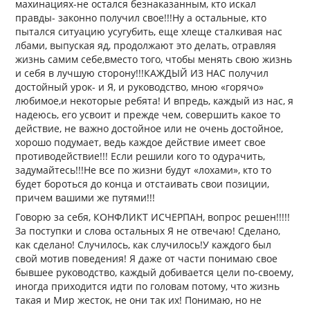
махинациях-не остался безнаказанным, кто искал
правды- законно получил свое!!!Ну а остальные, кто
пытался ситуацию усугубить, еще хлеще сталкивая нас
лбами, выпуская яд, продолжают это делать, отравляя
жизнь самим себе,вместо того, чтобы менять свою жизнь
и себя в лучшую сторону!!!КАЖДЫЙ ИЗ НАС получил
достойный урок- и Я, и руководство, мною «горячо»
любимое,и некоторые ребята! И впредь, каждый из нас, я
надеюсь, его усвоит и прежде чем, совершить какое то
действие, не важно достойное или не очень достойное,
хорошо подумает, ведь каждое действие имеет свое
противодействие!!! Если решили кого то одурачить,
задумайтесь!!!Не все по жизни будут «лохами», кто то
будет бороться до конца и отстаивать свои позиции,
причем вашими же путями!!!
Говорю за себя, КОНФЛИКТ ИСЧЕРПАН, вопрос решен!!!!!
За поступки и слова остальных Я не отвечаю! Сделано,
как сделано! Случилось, как случилось!У каждого был
свой мотив поведения! Я даже от части понимаю свое
бывшее руководство, каждый добивается цели по-своему,
иногда приходится идти по головам потому, что жизнь
такая и Мир жесток, не они так их! Понимаю, но не