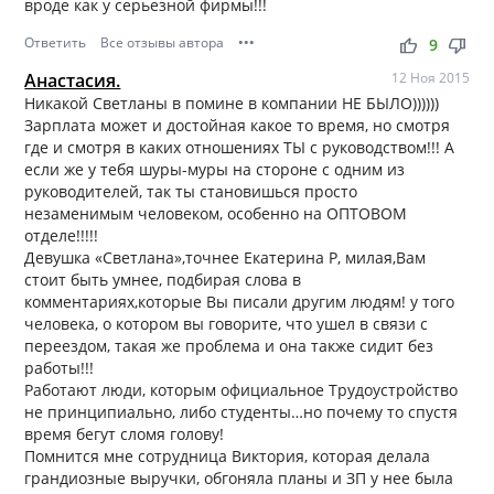
вроде как у серьезной фирмы!!!
Ответить
Все отзывы автора
•••
thumb_up
thumb_down
9
Анастасия.
12 Ноя 2015
Никакой Светланы в помине в компании НЕ БЫЛО))))))
Зарплата может и достойная какое то время, но смотря
где и смотря в каких отношениях ТЫ с руководством!!! А
если же у тебя шуры-муры на стороне с одним из
руководителей, так ты становишься просто
незаменимым человеком, особенно на ОПТОВОМ
отделе!!!!!
Девушка «Светлана»,точнее Екатерина Р, милая,Вам
стоит быть умнее, подбирая слова в
комментариях,которые Вы писали другим людям! у того
человека, о котором вы говорите, что ушел в связи с
переездом, такая же проблема и она также сидит без
работы!!!
Работают люди, которым официальное Трудоустройство
не принципиально, либо студенты…но почему то спустя
время бегут сломя голову!
Помнится мне сотрудница Виктория, которая делала
грандиозные выручки, обгоняла планы и ЗП у нее была