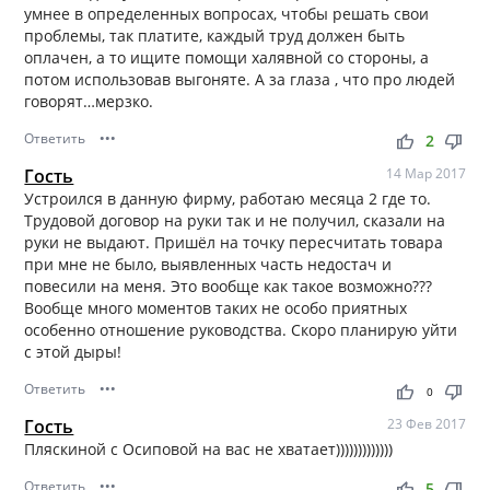
умнее в определенных вопросах, чтобы решать свои
проблемы, так платите, каждый труд должен быть
оплачен, а то ищите помощи халявной со стороны, а
потом использовав выгоняте. А за глаза , что про людей
говорят…мерзко.
Ответить
•••
thumb_up
thumb_down
2
Гость
14 Мар 2017
Устроился в данную фирму, работаю месяца 2 где то.
Трудовой договор на руки так и не получил, сказали на
руки не выдают. Пришёл на точку пересчитать товара
при мне не было, выявленных часть недостач и
повесили на меня. Это вообще как такое возможно???
Вообще много моментов таких не особо приятных
особенно отношение руководства. Скоро планирую уйти
с этой дыры!
Ответить
•••
thumb_up
thumb_down
0
Гость
23 Фев 2017
Пляскиной с Осиповой на вас не хватает)))))))))))))
Ответить
•••
thumb_up
thumb_down
5