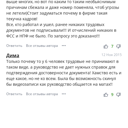
выше многих, но вот по каким то таким необьяснимым
причинам сбежала и даже номер поменяла, чтоб угрозы
не летели)Стоит задуматься почему в фирме такая
текучка кадров!
Все, кто работал и ушел, ранее никаких трудовых
документов не подписывали!!! И отчислений никаких в
ФСС и НПФ не было. По запросу это доказано!!!
Ответить
Все отзывы автора
•••
thumb_up
thumb_down
7
Дима
12 Ноя 2015
Только почему то у 6 человек трудовые не принимают в
таком виде, а руководство не дает нужных справок для
подтверждения достоверности документа! Хамство есть и
еще какое, но не ко всем. Была бы возможность скинул
бы видеозаписи как руководство общается на матах!!
Ответить
Все отзывы автора
•••
thumb_up
thumb_down
9