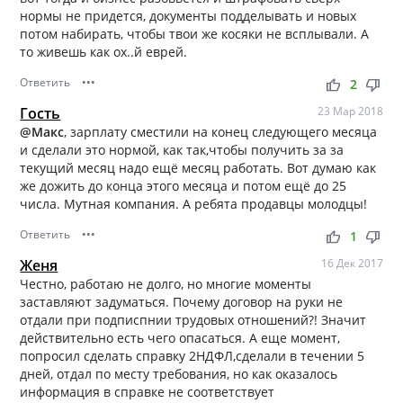
нормы не придется, документы подделывать и новых
потом набирать, чтобы твои же косяки не всплывали. А
то живешь как ох..й еврей.
Ответить
•••
thumb_up
thumb_down
2
Гость
23 Мар 2018
@Макс
, зарплату сместили на конец следующего месяца
и сделали это нормой, как так,чтобы получить за за
текущий месяц надо ещё месяц работать. Вот думаю как
же дожить до конца этого месяца и потом ещё до 25
числа. Мутная компания. А ребята продавцы молодцы!
Ответить
•••
thumb_up
thumb_down
1
Женя
16 Дек 2017
Честно, работаю не долго, но многие моменты
заставляют задуматься. Почему договор на руки не
отдали при подписпнии трудовых отношений?! Значит
действительно есть чего опасаться. А еще момент,
попросил сделать справку 2НДФЛ,сделали в течении 5
дней, отдал по месту требования, но как оказалось
информация в справке не соответствует