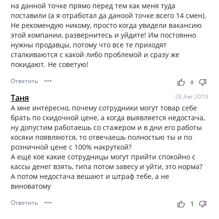
на данной точке прямо перед тем как меня туда
поставили (а я отработал да даноой точке всего 14 смен).
Не рекомендую никому, просто когда увидели вакансию
этой компании, развернитесь и уйдите! Им постоянно
нужны продавцы, потому что все те приходят
сталкиваются с какой либо проблемой и сразу же
покидают. Не советую!
Ответить
•••
thumb_up
thumb_down
0
Таня
26 Авг 2019
А мне интересно, почему сотрудники могут товар себе
брать по скидочной цене, а когда выявляется недостача,
ну допустим работаешь со стажером и в дни его работы
косяки появляются, то отвечаешь полностью ты и по
розничной цене с 100% накруткой?
А ещё кое какие сотрудницы могут прийти спокойно с
кассы денег взять, типа потом завесу и уйти, это норма?
А потом недостача вешают и штраф тебе, а не
виноватому
Ответить
•••
thumb_up
thumb_down
1