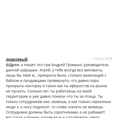
знакомый
14 Сен 2018
@Дрон
, а пишет это сам Андрей Громыко, руководитель
данной шарашки. Агрей, у тебя всегда все виноваты,
лишь бы твоя ж.. прикрыта была, столько махинаций с
баблом и продавцами провернуто, что давно пора
прикрыть конторку и таких как ты аферистов на рынок
не пускать. Сколько лет ты работаешь на моей
территории и уже давно поняли что ты за птица. Ты
только сотрудников нае..можешь, а как только серьезные
люди х..к носу подносят, то слова сказать не можешь.
Сотрудники должны быть соратниками, а не рабами!!!
вот тогда и бизнес разовьется и штрафовать сверх