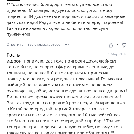
@Гость
, сейчас, благодаря тем кто ушел..все стало
идеально! Молодцы, подсуетились, когда х….к носу
поднесли!!!И документы в порядке, и график и выходные
дают, как надо! Радуйтесь и не бегите вперед паровоза!!
Так что не знаешь людей хорошо лично, не суди
публично!!!!!
Ответить
Все отзывы автора
•••
thumb_up
thumb_down
0
Гость
1 Мар 2016
@Дрон
, Понимаю, Вас тоже пригрели дружелюбием!!
Есть и были, не спорю в фирме крайне ленивые, до
тошноты, но не все!! Кто то старался и приносил
пользу..и еще какую и результат показывал! Только вот
амбиций не на долго хватило с таким отношением
руководства, добро, искренне сделанное не всегда ценят!
Лишь только время покажет изменится ли отношение!
Вот так глядишь в очередной раз съездит Андрюшенька
в Китай за очередной партией товара, что то не
сростется и высчитает с каждого по 10 тыс рублей, как
это было…вот и начнется очередной сыр бор!!! Только
теперь он врятли допустит такую ошибку, потому что в
таком случае конторку прикроют или обанкротят!!!!