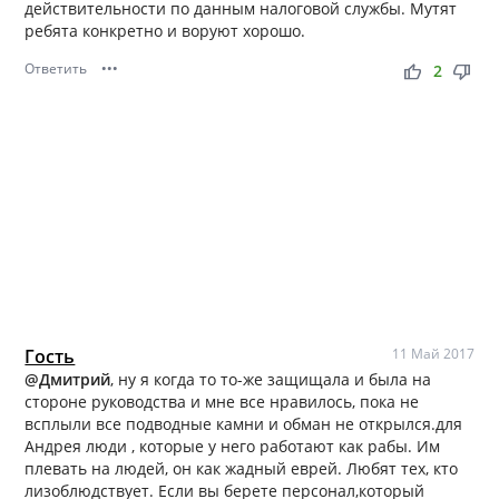
действительности по данным налоговой службы. Мутят
ребята конкретно и воруют хорошо.
Ответить
•••
thumb_up
thumb_down
2
Гость
11 Май 2017
@Дмитрий
, ну я когда то то-же защищала и была на
стороне руководства и мне все нравилось, пока не
всплыли все подводные камни и обман не открылся.для
Андрея люди , которые у него работают как рабы. Им
плевать на людей, он как жадный еврей. Любят тех, кто
лизоблюдствует. Если вы берете персонал,который