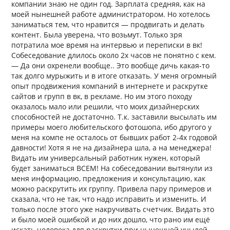
компании знаю не один год. Зарплата средняя, как на
моей нынешней работе администратором. Но хотелось
заниматься тем, что нравится — продвигать и делать
контент. Была уверена, что возьмут. Только зря
потратила мое время на интервью и переписки в вк!
Собеседование длилось около 2х часов не понятно с кем.
— Да они охренели вообще.. Это вообще дичь какая-то
так долго мурыжить и в итоге отказать. У меня огромный
опыт продвижения компаний в интернете и раскрутке
сайтов и групп в вк, в рекламе. Но им этого походу
оказалось мало или решили, что моих дизайнерских
способностей не достаточно. Т.к. заставили высылать им
примеры моего любительского фотошопа, ибо другого у
меня на компе не осталось от бывших работ 2-4х годовой
давности! Хотя я не на дизайнера шла, а на менеджера!
Видать им универсальный работник нужен, который
будет заниматься ВСЕМ! На собеседовании вытянули из
меня информацию, предложения и консультацию, как
можно раскрутить их группу. Привела пару примеров и
сказала, что не так, что надо исправить и изменить. И
только после этого уже накручивать счетчик. Видать это
и было моей ошибкой и до них дошло, что рано им ещё
искать человека для раскрутки при нынешней унылой