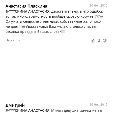
Анастасия Пляскина
16 Ноя 2015
@***СКИНА АНАСТАСИЯ
, Действительно, а что ошибок
то так много, грамотность вообще смотрю хромает???)))
Ох уж эти сельские сплетники, собственное жало покоя
не дает!!!))) Уважаемая,я Вам желаю столько счастья,
сколько правды в Ваших словах!!!!
Ответить
•••
thumb_up
thumb_down
8
Дмитрий
16 Ноя 2015
@***СКИНА АНАСТАСИЯ
, Милая девушка, зачем же вы