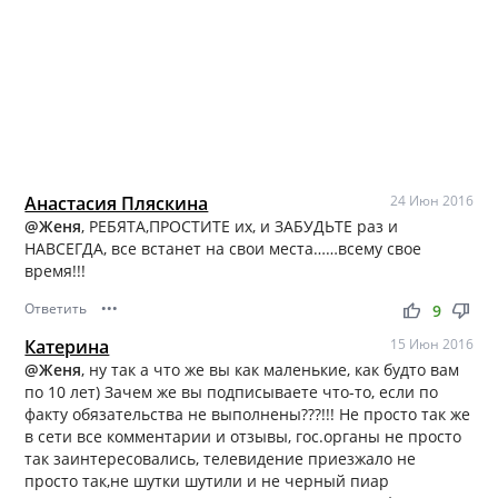
Анастасия Пляскина
24 Июн 2016
@Женя
, РЕБЯТА,ПРОСТИТЕ их, и ЗАБУДЬТЕ раз и
НАВСЕГДА, все встанет на свои места……всему свое
время!!!
Ответить
•••
thumb_up
thumb_down
9
Катерина
15 Июн 2016
@Женя
, ну так а что же вы как маленькие, как будто вам
по 10 лет) Зачем же вы подписываете что-то, если по
факту обязательства не выполнены???!!! Не просто так же
в сети все комментарии и отзывы, гос.органы не просто
так заинтересовались, телевидение приезжало не
просто так,не шутки шутили и не черный пиар