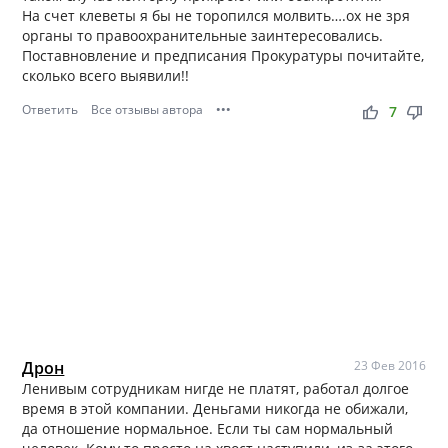
На счет клеветы я бы не торопился молвить….ох не зря
органы то правоохранительные заинтересовались.
Поставновление и предписания Прокуратуры почитайте,
сколько всего выявили!!
Ответить
Все отзывы автора
•••
thumb_up
thumb_down
7
Дрон
23 Фев 2016
Ленивым сотрудникам нигде не платят, работал долгое
время в этой компании. Деньгами никогда не обижали,
да отношение нормальное. Если ты сам нормальный