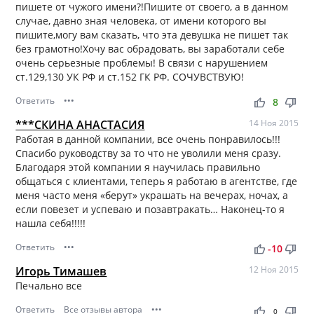
пишете от чужого имени?!Пишите от своего, а в данном
случае, давно зная человека, от имени которого вы
пишите,могу вам сказать, что эта девушка не пишет так
без грамотно!Хочу вас обрадовать, вы заработали себе
очень серьезные проблемы! В связи с нарушением
ст.129,130 УК РФ и ст.152 ГК РФ. СОЧУВСТВУЮ!
Ответить
•••
thumb_up
thumb_down
8
***СКИНА АНАСТАСИЯ
14 Ноя 2015
Работая в данной компании, все очень понравилось!!!
Спасибо руководству за то что не уволили меня сразу.
Благодаря этой компании я научилась правильно
общаться с клиентами, теперь я работаю в агентстве, где
меня часто меня «берут» украшать на вечерах, ночах, а
если повезет и успеваю и позавтракать… Наконец-то я
нашла себя!!!!!
Ответить
•••
thumb_up
thumb_down
-10
Игорь Тимашев
12 Ноя 2015
Печально все
Ответить
Все отзывы автора
•••
thumb_up
thumb_down
0