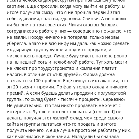
картине. Ещё спросили, когда могу выйти на работу. В
итоге получила смску, что я не прошла первый этап
собеседования, счастья, здоровья. Свиньи. А не пошли
ли бы они на три советских. Читая отзывы бывших
сотрудников о работе у них — совершенно не жалею, что
не взяли. Походу ничего не потеряла, только нервы
уберегла. Благо не всю инфу им дала, как можно сделать
их дырявую группу лучше и поднять продажи, и
численность народа. Лучше буду сидеть на попе ровно
на нынешней хоть и нелюбимой работе. Тут хоть мозги
не клюют про трудоустройство и компания платит
налоги, в отличие от «100 друзей». Фирма должна
называться 100 проблем. Ещё пишут в их вакансии, что
зп 20 тысяч + премии. По факту только оклад и никаких
премий. А если будешь делать продажи с полумертвой
группы, то оклад будет 7 тысяч + проценты. Серьезно?
Не удивительно, что там никто продавать не хочет с
интернета. Лучше в потолок плевать и [censored] не
делать, получая этот жалкий оклад, чем среди сырого
сайта и группы пытаться что-то продать и в итоге
получить ничего. А ещё лучше просто не работать у них,
как выяснилось в окончании. Наладили бы сначала