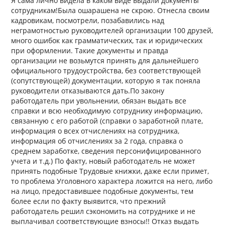
Я сама лично видела в каком виде выдали документы
сотрудникам!Была ошарашена не скрою. Отнесла своим
кадровикам, посмотрели, позабавились над
неграмотностью руководителей организации 100 друзей,
много ошибок как грамматических, так и юридических
при оформлении. Такие документы и правда
организации не возьмутся принять для дальнейшего
официального трудоустройства, без соответствующей
(сопутствующей) документации, которую я так поняла
руководители отказываются дать.По закону
работодатель при увольнении, обязан выдать все
справки и всю необходимую сотруднику информацию,
связанную с его работой (справки о заработной плате,
информация о всех отчислениях на сотрудника,
информация об отчислениях за 2 года, справка о
среднем заработке, сведения персонифицированного
учета и т.д.) По факту, новый работодатель не может
принять подобные Трудовые книжки, даже если примет,
то проблема Уголовного характера ложится на него, либо
на лицо, предоставившее подобные документы, тем
более если по факту выявится, что прежний
работодатель решил сэкономить на сотруднике и не
выплачивал соответствующие взносы!! Отказ выдать