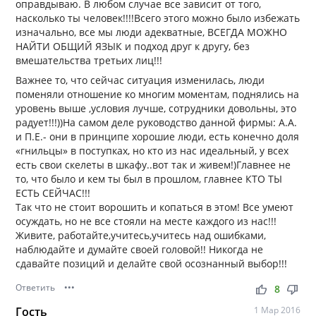
оправдываю. В любом случае все зависит от того,
насколько ты человек!!!!Всего этого можно было избежать
изначально, все мы люди адекватные, ВСЕГДА МОЖНО
НАЙТИ ОБЩИЙ ЯЗЫК и подход друг к другу, без
вмешательства третьих лиц!!!
Важнее то, что сейчас ситуация изменилась, люди
поменяли отношение ко многим моментам, поднялись на
уровень выше ,условия лучше, сотрудники довольны, это
радует!!!))На самом деле руководство данной фирмы: А.А.
и П.Е.- они в принципе хорошие люди, есть конечно доля
«гнильцы» в поступках, но кто из нас идеальный, у всех
есть свои скелеты в шкафу..вот так и живем!)Главнее не
то, что было и кем ты был в прошлом, главнее КТО ТЫ
ЕСТЬ СЕЙЧАС!!!
Так что не стоит ворошить и копаться в этом! Все умеют
осуждать, но не все стояли на месте каждого из нас!!!
Живите, работайте,учитесь,учитесь над ошибками,
наблюдайте и думайте своей головой!! Никогда не
сдавайте позиций и делайте свой осознанный выбор!!!
Ответить
•••
thumb_up
thumb_down
8
Гость
1 Мар 2016