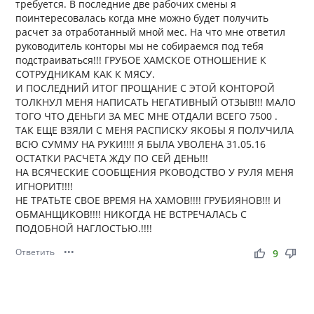
требуется. В последние две рабочих смены я
поинтересовалась когда мне можно будет получить
расчет за отработанный мной мес. На что мне ответил
руководитель конторы мы не собираемся под тебя
подстраиваться!!! ГРУБОЕ ХАМСКОЕ ОТНОШЕНИЕ К
СОТРУДНИКАМ КАК К МЯСУ.
И ПОСЛЕДНИЙ ИТОГ ПРОЩАНИЕ С ЭТОЙ КОНТОРОЙ
ТОЛКНУЛ МЕНЯ НАПИСАТЬ НЕГАТИВНЫЙ ОТЗЫВ!!! МАЛО
ТОГО ЧТО ДЕНЬГИ ЗА МЕС МНЕ ОТДАЛИ ВСЕГО 7500 .
ТАК ЕЩЕ ВЗЯЛИ С МЕНЯ РАСПИСКУ ЯКОБЫ Я ПОЛУЧИЛА
ВСЮ СУММУ НА РУКИ!!!! Я БЫЛА УВОЛЕНА 31.05.16
ОСТАТКИ РАСЧЕТА ЖДУ ПО СЕЙ ДЕНЬ!!!
НА ВСЯЧЕСКИЕ СООБЩЕНИЯ РКОВОДСТВО У РУЛЯ МЕНЯ
ИГНОРИТ!!!!
НЕ ТРАТЬТЕ СВОЕ ВРЕМЯ НА ХАМОВ!!!! ГРУБИЯНОВ!!! И
ОБМАНЩИКОВ!!!! НИКОГДА НЕ ВСТРЕЧАЛАСЬ С
ПОДОБНОЙ НАГЛОСТЬЮ.!!!!
Ответить
•••
thumb_up
thumb_down
9