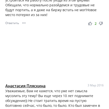
устроиться на работу после ухода из этой фирмы!
Обещали, что нормально разойдемся и трудовые не
будут портить, а я даже на биржу встать не мог!Новое
место потерял из за них!
Ответить
•••
thumb_up
thumb_down
2
Анастасия Пляскина
3 Мар 2016
Уважаемые, Вам не кажется, что уже нет смысла
мусолить эту тему? Вы еще через 10 лет поднимите
обсуждение)) Не стоит тратить время на пустую
болтовню сейчас, что было, то было. Кто был замечен в