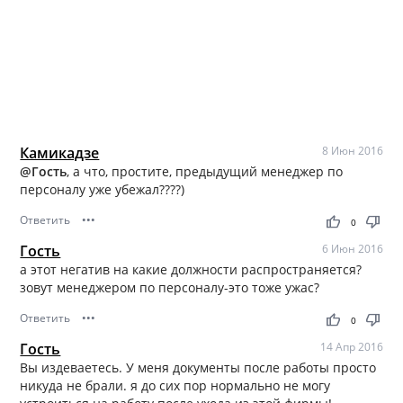
Камикадзе
8 Июн 2016
@Гость
, а что, простите, предыдущий менеджер по
персоналу уже убежал????)
Ответить
•••
thumb_up
thumb_down
0
Гость
6 Июн 2016
а этот негатив на какие должности распространяется?
зовут менеджером по персоналу-это тоже ужас?
Ответить
•••
thumb_up
thumb_down
0
Гость
14 Апр 2016
Вы издеваетесь. У меня документы после работы просто
никуда не брали. я до сих пор нормально не могу