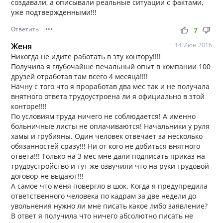
создавали, а описывали реальные ситуации с фактами,
уже подтвержденными!!!
Ответить
•••
thumb_up
thumb_down
7
Женя
14 Июн 2016
Никогда не идите работать в эту контору!!!!
Получила я глубочайше печальный опыт в компании 100
друзей отработав там всего 4 месяца!!!!
Начну с того что я проработав два мес так и не получала
внятного ответа трудоустроена ли я официально в этой
конторе!!!!
По условиям труда ничего не соблюдается! А именно
больничные листы не оплачиваются! Начальники у руля
хамы и грубияны. Один человек отвечает за несколько
обязанностей сразу!!! Ни от кого не добиться внятного
ответа!!! Только на 3 мес мне дали подписать приказ на
трудоустройство и тут же озвучили что на руки трудовой
договор не выдают!!!
А самое что меня повергло в шок. Когда я предупредила
ответственного человека по кадрам за две недели до
увольнения нужно ли мне писать какое либо заявление?
В ответ я получила что ничего абсолютно писать не