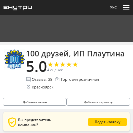
menu
РУС
100 друзей, ИП Плаутина
5.0
★
★
★
★
★
★
★
★
★
★
4
оценок
comment
enterprise
Отзывы:
38
Торговля розничная
location_on
Красноярск
Добавить отзыв
Добавить зарплату
verified_user
Вы представитель
Подать заявку
компании?