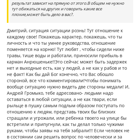
результат зависит на прямую от этого.В общем не нужно
тут обижаться на других и говорить какие все
плохие,может быть дело в вас?.
Дмитрий, ситуация ситуации рознь! Тут отношение к
каждому свое! Покажешь характер, покажешь, что ты
личность и что ты умнее руководства, отношение
поменяется на корню! Тут любят , чтобы сидели ниже
травы, тише воды и работали, приносили прибыль в
карман Анрюшеньке!!Это сейчас может быть задержек
нет и выходные есть, как у людей, а не как у рабов и то
не факт! Как бы дай Бог конечно, что Вас обошло
стороной, все что комментировали!Чтобы понимать
вообще ситуацию нужно видеть две стороны медали! И,
Андрей Громыко, тебе адресовано- людьми надо
оставаться в любой ситуации, а не как твари, если
рыльце в пушку самым подлым образом поступать по
отношению к людям, представь твоих бы близких
стращали и угрожали, или ребенка твоего на улице бы
встретили и припугнули, как ты делал только чужими
руками, чтобы заявы на тебя забрали!!! Если человек не
в состоянии сам решить вопрос по человечески и за