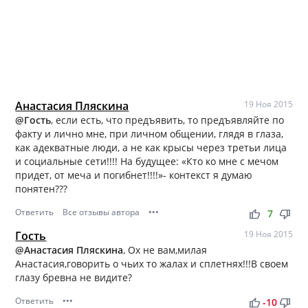
Анастасия Пляскина
19 Ноя 2015
@Гость
, если есть, что предъявить, то предъявляйте по
факту и лично мне, при личном общении, глядя в глаза,
как адекватные люди, а не как крысы через третьи лица
и социальные сети!!!! На будущее: «Кто ко мне с мечом
придет, от меча и погибнет!!!!»- контекст я думаю
понятен???
Ответить
Все отзывы автора
•••
thumb_up
thumb_down
7
Гость
19 Ноя 2015
@Анастасия Пляскина
, Ох не вам,милая
Анастасия,говорить о чьих то жалах и сплетнях!!!В своем
глазу бревна не видите?
Ответить
•••
thumb_up
thumb_down
-10