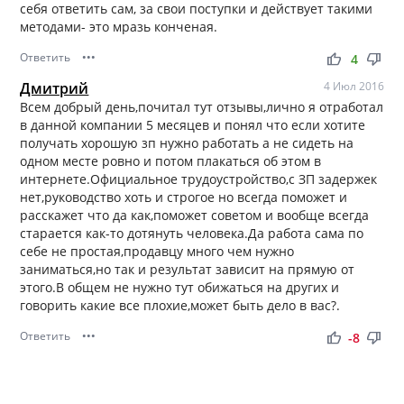
себя ответить сам, за свои поступки и действует такими
методами- это мразь конченая.
Ответить
•••
thumb_up
thumb_down
4
Дмитрий
4 Июл 2016
Всем добрый день,почитал тут отзывы,лично я отработал
в данной компании 5 месяцев и понял что если хотите
получать хорошую зп нужно работать а не сидеть на
одном месте ровно и потом плакаться об этом в
интернете.Официальное трудоустройство,с ЗП задержек
нет,руководство хоть и строгое но всегда поможет и
расскажет что да как,поможет советом и вообще всегда
старается как-то дотянуть человека.Да работа сама по
себе не простая,продавцу много чем нужно
заниматься,но так и результат зависит на прямую от
этого.В общем не нужно тут обижаться на других и
говорить какие все плохие,может быть дело в вас?.
Ответить
•••
thumb_up
thumb_down
-8