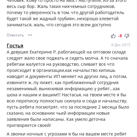
человек. Кому то просто на хвост наступили, из-за этого
весь сыр бор. Жаль таких никчемных сотрудников,
почему то уверенность в том, что другой работодатель
будет такой же жадный грубиян..нехорошо клеветой
заниматься, жаль, что сегодня это всем доступно
Ответить
•••
thumb_up
thumb_down
-8
Гостья
8 Дек 2015
А девушке Екатерине Р, работающей на оптовом складе
следует жало свое поджать и сидеть молча. А то сначала
ребятам жалуется на руководство, сливает все что
происходит в организации,как начальство кипишь
наводит и документы ИП меняет на других лиц, а потом,
извините ж..пу лижет, как приближенный сотрудник
незаменимый, вынюхивая информацию у ребят…как
шоха и нашим и вашим!!! Настасья, на твоем месте я бы
всю переписку полностью скинула и сюда и начальству,
пусть ребята посмотрят, что за последние 2 месяца было
сказано, на основании чьей информации новые
заявления были написаны. Как умело деточка
притворяется своей!
А звонки ночные с угрозами я бы на вашем месте ребят