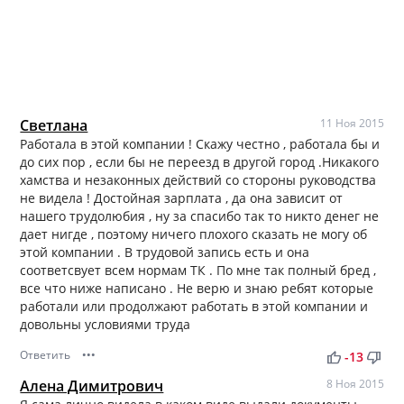
Светлана
11 Ноя 2015
Работала в этой компании ! Скажу честно , работала бы и
до сих пор , если бы не переезд в другой город .Никакого
хамства и незаконных действий со стороны руководства
не видела ! Достойная зарплата , да она зависит от
нашего трудолюбия , ну за спасибо так то никто денег не
дает нигде , поэтому ничего плохого сказать не могу об
этой компании . В трудовой запись есть и она
соответсвует всем нормам ТК . По мне так полный бред ,
все что ниже написано . Не верю и знаю ребят которые
работали или продолжают работать в этой компании и
довольны условиями труда
Ответить
•••
thumb_up
thumb_down
-13
Алена Димитрович
8 Ноя 2015