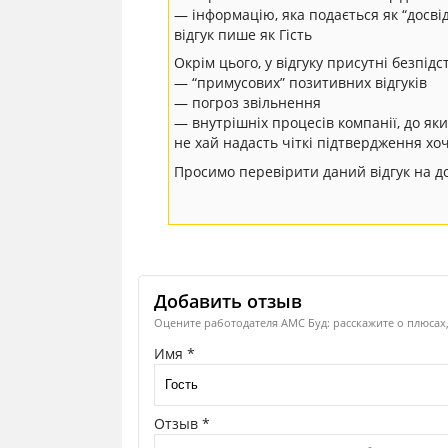
— інформацію, яка подається як “досвід
відгук пише як Гість
Окрім цього, у відгуку присутні безпід
— “примусових” позитивних відгуків
— погроз звільнення
— внутрішніх процесів компанії, до як
не хай надасть чіткі підтвердження хо
Просимо перевірити даний відгук на до
Добавить отзыв
Оцените работодателя АМС Буд: расскажите о плюсах,
Имя *
Отзыв *