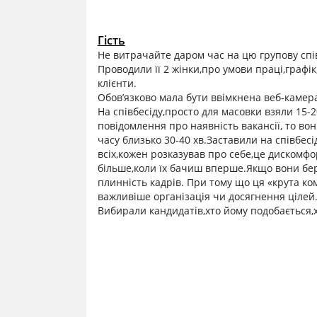
Гість
Не витрачайте даром час на цю групову спів
Проводили її 2 жінки,про умови праці,графік
клієнти.
Обов’язково мала бути ввімкнена веб-камер
На співбесіду,просто для масовки взяли 15-2
повідомлення про наявність вакансії, то во
часу близько 30-40 хв.Заставили на співбесід
всіх,кожен розказував про себе,це дискомфо
більше,коли їх бачиш вперше.Якщо вони бер
плинність кадрів. При тому що ця «крута ко
важливіше організація чи досягнення цілей
Вибирали кандидатів,хто йому подобається,х