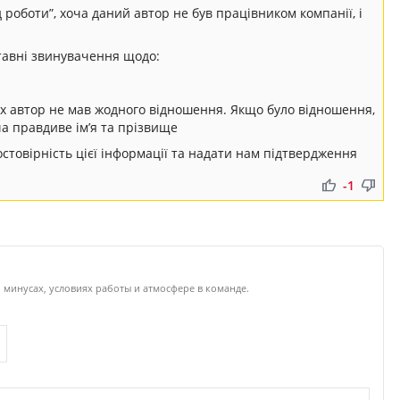
 роботи”, хоча даний автор не був працівником компанії, і
ставні звинувачення щодо:
их автор не мав жодного відношення. Якщо було відношення,
ча правдиве ім’я та прізвище
стовірність цієї інформації та надати нам підтвердження
thumb_up
thumb_down
-1
 минусах, условиях работы и атмосфере в команде.