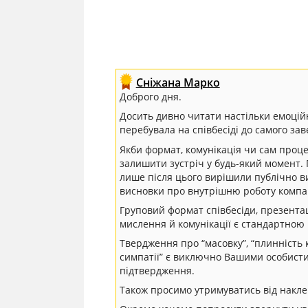
Сніжана Марко
Доброго дня.
Досить дивно читати настільки емоційн
перебувала на співбесіді до самого за
Якби формат, комунікація чи сам проце
залишити зустріч у будь-який момент. 
лише після цього вирішили публічно в
висновки про внутрішню роботу компан
Груповий формат співбесіди, презентац
мислення й комунікації є стандартною
Твердження про “масовку”, “плинність 
симпатії” є виключно Вашими особис
підтвердження.
Також просимо утримуватись від накле