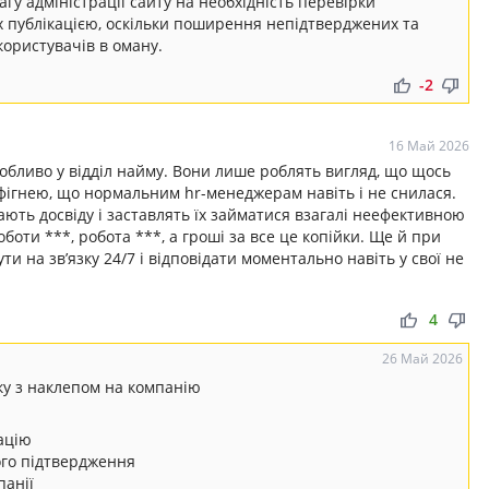
у адміністрації сайту на необхідність перевірки
 їх публікацією, оскільки поширення непідтверджених та
ористувачів в оману.
thumb_up
thumb_down
-2
16 Май 2026
обливо у відділ найму. Вони лише роблять вигляд, що щось
 фігнею, що нормальним hr-менеджерам навіть і не снилася.
ають досвіду і заставлять їх займатися взагалі неефективною
оботи ***, робота ***, а гроші за все це копійки. Ще й при
ти на звʼязку 24/7 і відповідати моментально навіть у свої не
thumb_up
thumb_down
4
26 Май 2026
ку з наклепом на компанію
ацію
го підтвердження
анії