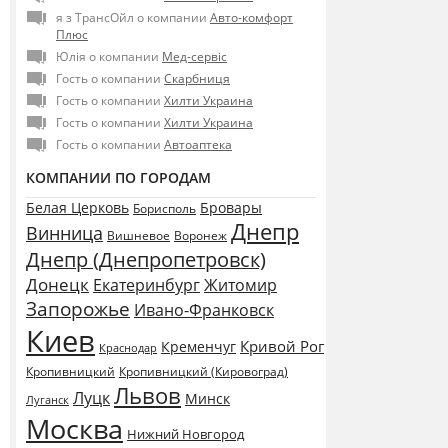
я з ТрансОйл о компании
Авто-комфорт
Плюс
Юлія о компании
Мед-сервіс
Гость о компании
Скарбниця
Гость о компании
Хилти Украина
Гость о компании
Хилти Украина
Гость о компании
Автоаптека
КОМПАНИИ ПО ГОРОДАМ
Белая Церковь
Бровары
Борисполь
Днепр
Винница
Воронеж
Вишневое
Днепр (Днепропетровск)
Донецк
Екатеринбург
Житомир
Запорожье
Ивано-Франковск
Киев
Кривой Рог
Кременчуг
Краснодар
Кропивницкий
Кропивницкий (Кировоград)
Львов
Луцк
Минск
Луганск
Москва
Нижний Новгород