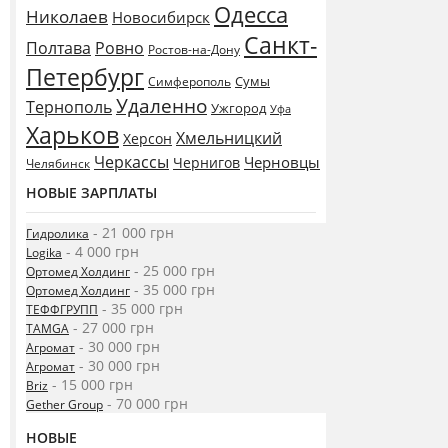
Одесса
Николаев
Новосибирск
Санкт-
Полтава
Ровно
Ростов-на-Дону
Петербург
Сумы
Симферополь
Удаленно
Тернополь
Ужгород
Уфа
Харьков
Хмельницкий
Херсон
Черкассы
Черновцы
Чернигов
Челябинск
НОВЫЕ ЗАРПЛАТЫ
- 21 000 грн
Гидролика
- 4 000 грн
Logika
- 25 000 грн
Ортомед Холдинг
- 35 000 грн
Ортомед Холдинг
- 35 000 грн
ТЕФФГРУПП
- 27 000 грн
TAMGA
- 30 000 грн
Агромат
- 30 000 грн
Агромат
- 15 000 грн
Briz
- 70 000 грн
Gether Group
НОВЫЕ