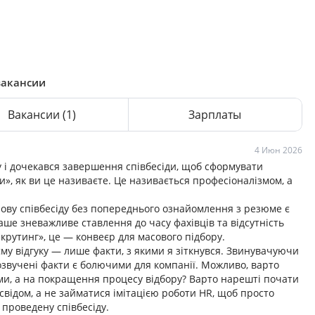
вакансии
Вакансии
(1)
Зарплаты
4 Июн 2026
у і дочекався завершення співбесіди, щоб сформувати
ки», як ви це називаєте. Це називається професіоналізмом, а
ову співбесіду без попереднього ознайомлення з резюме є
ше зневажливе ставлення до часу фахівців та відсутність
екрутинг», це — конвеєр для масового підбору.
му відгуку — лише факти, з якими я зіткнувся. Звинувачуючи
озвучені факти є болючими для компанії. Можливо, варто
ами, а на покращення процесу відбору? Варто нарешті почати
свідом, а не займатися імітацією роботи HR, щоб просто
 проведену співбесіду.