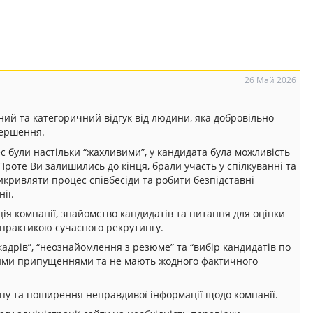
26 Май 2026
ий та категоричний відгук від людини, яка добровільно
вершення.
с були настільки “жахливими”, у кандидата була можливість
Проте Ви залишились до кінця, брали участь у спілкуванні та
икривляти процес співбесіди та робити безпідставні
ії.
ія компанії, знайомство кандидатів та питання для оцінки
 практикою сучасного рекрутингу.
кадрів”, “неознайомлення з резюме” та “вибір кандидатів по
тими припущеннями та не мають жодного фактичного
пу та поширення неправдивої інформації щодо компанії.