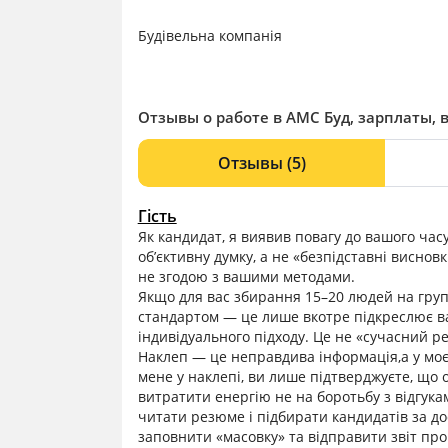
Будівельна компанія
Отзывы о работе в АМС Буд, зарплаты, 
Отзывы
(5)
Гість
Як кандидат, я виявив повагу до вашого час
об’єктивну думку, а не «безпідставні виснов
не згодою з вашими методами.
Якщо для вас збирання 15–20 людей на груп
стандартом — це лише вкотре підкреслює ва
індивідуального підходу. Це не «сучасний р
Наклеп — це неправдива інформація,а у моє
мене у наклепі, ви лише підтверджуєте, що 
витратити енергію не на боротьбу з відгук
читати резюме і підбирати кандидатів за до
заповнити «масовку» та відправити звіт про