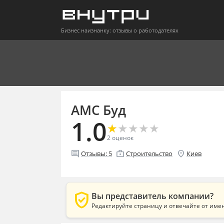
Бизнес наизнанку: отзывы о работодателях
АМС Буд
1.0
★
★
★
★
★
★
★
★
★
★
2
оценок
comment
enterprise
location_on
Отзывы:
5
Строительство
Киев
verified_user
Вы представитель компании?
Редактируйте страницу и отвечайте от име