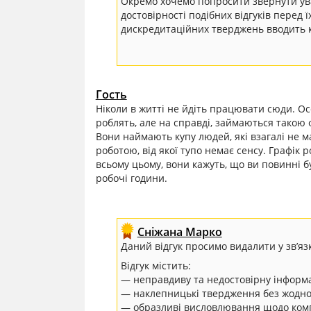
Окремо хочемо попросити звернути уваг
достовірності подібних відгуків перед
дискредитаційних тверджень вводить к
Гость
Ніколи в житті не йдіть працювати сюди. Ос
роблять, але на справді, займаються такою
Вони наймають купу людей, які взагалі не м
роботою, від якої тупо немає сенсу. Графік р
всьому цьому, вони кажуть, що ви повинні бу
робочі години.
Сніжана Марко
Даний відгук просимо видалити у зв’яз
Відгук містить:
— неправдиву та недостовірну інформ
— наклепницькі твердження без жодно
— образливі висловлювання щодо комп