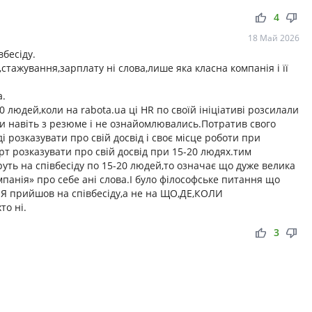
thumb_up
thumb_down
4
18 Май 2026
бесіду.
,стажування,зарплату ні слова,лише яка класна компанія і її
а.
0 людей,коли на rabota.ua ці HR по своїй ініціативі розсилали
ни навіть з резюме і не ознайомлювались.Потратив свого
і розказувати про свій досвід і своє місце роботи при
рт розказувати про свій досвід при 15-20 людях.тим
уть на співбесіду по 15-20 людей,то означає що дуже велика
мпанія» про себе ані слова.І було філософське питання що
.Я прийшов на співбесіду,а не на ЩО,ДЕ,КОЛИ
то ні.
thumb_up
thumb_down
3