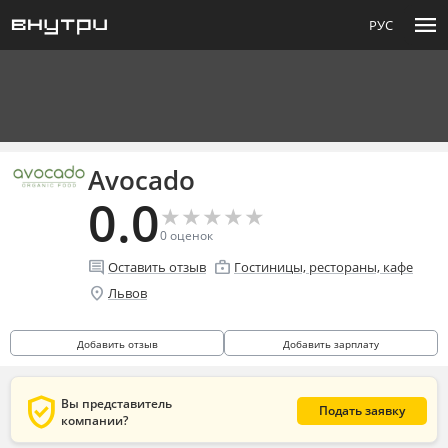
menu
РУС
Avocado
0.0
★
★
★
★
★
★
★
★
★
★
0
оценок
comment
enterprise
Оставить отзыв
Гостиницы, рестораны, кафе
location_on
Львов
Добавить отзыв
Добавить зарплату
verified_user
Вы представитель
Подать заявку
компании?