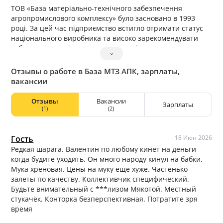
ТОВ «База матеріально-технічного забезпечення
агропромислового комплексу» було засновано в 1993
році. За цей час підприємство встигло отримати статус
національного виробника та високо зарекомендувати
себе як на внутрішньому ринку, так і за кордоном.
˅
Виробничі потужності підприємства розташовані в 50 км
від Києва у селі Шевченкове. Основним напрямком
Отзывы о работе в База МТЗ АПК, зарплаты,
діяльності компанії є переробка зернових культур. ТОВ
вакансии
«База матеріально-технічного забезпечення
агропромислового комплексу» є одним із лідерів по
Отзывы
Вакансии
Зарплаты
виробництву пшеничного борошна.
(1)
(2)
Гость
18 Июн 2026
Редкая шарага. Валентин по любому кинет на деньги
когда будите уходить. Он много народу кинул на бабки.
Мука хреновая. Цены на муку еще хуже. Частенько
залеты по качеству. Коллективчик специфический.
Будьте внимательный с ***лизом Мякотой. Местный
стукачёк. Конторка безперспективная. Потратите зря
время