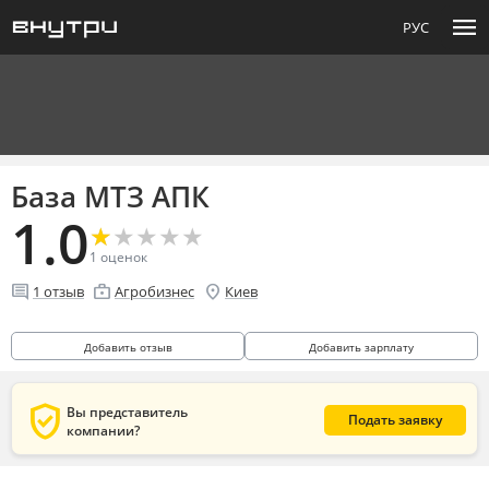
menu
РУС
База МТЗ АПК
1.0
★
★
★
★
★
★
★
★
★
★
1
оценок
comment
enterprise
location_on
1
отзыв
Агробизнес
Киев
Добавить отзыв
Добавить зарплату
verified_user
Вы представитель
Подать заявку
компании?