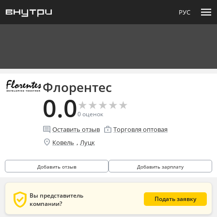
menu
РУС
Флорентес
0.0
★
★
★
★
★
★
★
★
★
★
0
оценок
comment
enterprise
Оставить отзыв
Торговля оптовая
location_on
,
Ковель
Луцк
Добавить отзыв
Добавить зарплату
verified_user
Вы представитель
Подать заявку
компании?