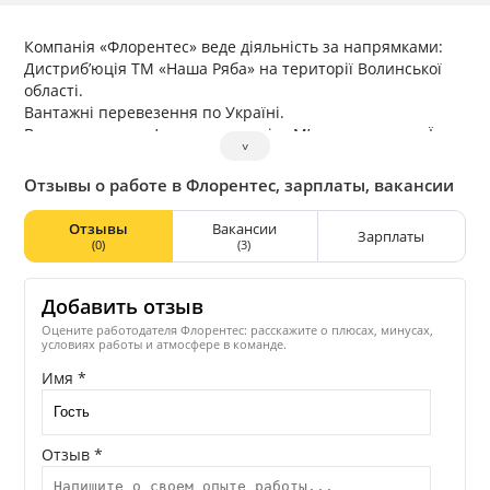
Компанія «Флорентес» веде діяльність за напрямками:
Дистриб’юція ТМ «Наша Ряба» на території Волинської
області.
Вантажні перевезення по Україні.
Власна мережа м’ясних магазинів «М’ясомаркет» та «Їжа
˅
свіжа» у Волинській та Рівненській областях.
Отзывы о работе в Флорентес, зарплаты, вакансии
Отзывы
Вакансии
Зарплаты
(0)
(3)
Добавить отзыв
Оцените работодателя Флорентес: расскажите о плюсах, минусах,
условиях работы и атмосфере в команде.
Имя *
Отзыв *