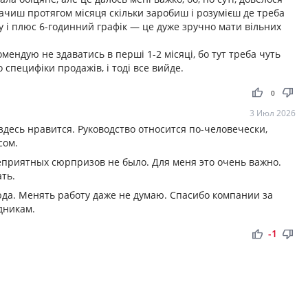
бачиш протягом місяця скільки заробиш і розумієш де треба
ну і плюс 6-годинний графік — це дуже зручно мати вільних
мендую не здаватись в перші 1-2 місяці, бо тут треба чуть
специфіки продажів, і тоді все вийде.
thumb_up
thumb_down
0
3 Июл 2026
здесь нравится. Руководство относится по-человечески,
сом.
приятных сюрпризов не было. Для меня это очень важно.
ать.
юда. Менять работу даже не думаю. Спасибо компании за
дникам.
thumb_up
thumb_down
-1