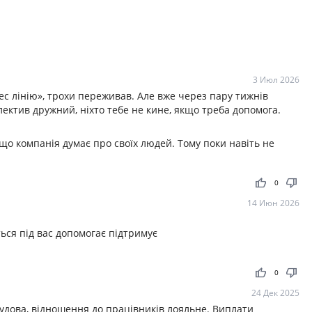
3 Июл 2026
с лінію», трохи переживав. Але вже через пару тижнів
лектив дружний, ніхто тебе не кине, якщо треба допомога.
що компанія думає про своїх людей. Тому поки навіть не
thumb_up
thumb_down
0
14 Июн 2026
ься під вас допомогає підтримує
thumb_up
thumb_down
0
24 Дек 2025
удова, відношення до працівників лояльне. Виплати