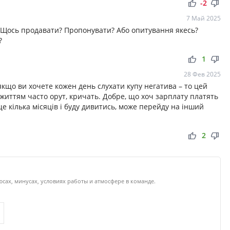
thumb_up
thumb_down
-2
7 Май 2025
и? Щось продавати? Пропонувати? Або опитування якесь?
?
thumb_up
thumb_down
1
28 Фев 2025
кщо ви хочете кожен день слухати купу негатива – то цей
 життям часто орут, кричать. Добре, що хоч зарплату платять
 кілька місяців і буду дивитись, може перейду на інший
thumb_up
thumb_down
2
юсах, минусах, условиях работы и атмосфере в команде.