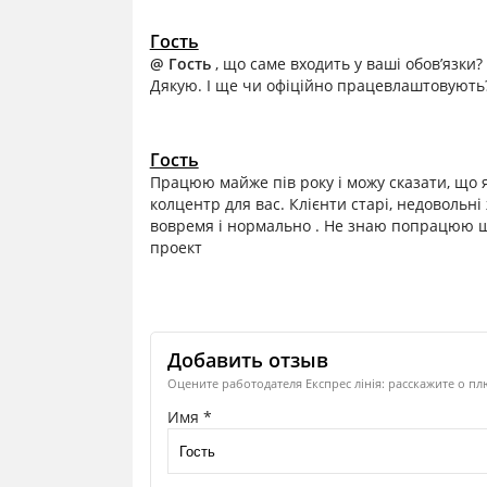
Гость
@ Гость
, що саме входить у ваші обовʼязк
Дякую. І ще чи офіційно працевлаштовують
Гость
Працюю майже пів року і можу сказати, що я
колцентр для вас. Клієнти старі, недовольні
вовремя і нормально . Не знаю попрацюю ще
проект
Добавить отзыв
Оцените работодателя Експрес лінія: расскажите о пл
Имя *