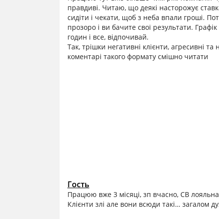
правдиві. Читаю, що деякі насторожує ставк
сидіти і чекати, щоб з неба впали гроші. По
прозоро і ви бачите свої результати. Графі
годин і все, відпочивай.
Так, трішки негативні клієнти, агресивні та
коментарі такого формату смішно читати
Гость
Працюю вже 3 місяці, зп вчасно, СВ лояльна
Клієнти злі але вони всюди такі… загалом д