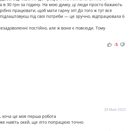
а в 30 грн за годину. На мою думку, ці люди просто бажають
трібно працювати, щоб мати гарну зп! До того ж тут все
к підлаштовуєш під свої потреби — це зручно, відпрацювала 6
 незадоволенні постійно, але ж вони є повсюди. Тому
thumb_up
thumb_down
-5
29 Май 2025
, хоча це моя перша робота
уже навіть окей, ще літо попрацюю точно