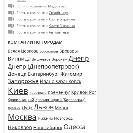
Юлія о компании
Мед-сервіс
Гость о компании
Скарбниця
Гость о компании
Хилти Украина
Гость о компании
Хилти Украина
Гость о компании
Автоаптека
КОМПАНИИ ПО ГОРОДАМ
Белая Церковь
Бровары
Борисполь
Днепр
Винница
Воронеж
Вишневое
Днепр (Днепропетровск)
Донецк
Екатеринбург
Житомир
Запорожье
Ивано-Франковск
Киев
Кривой Рог
Кременчуг
Краснодар
Кропивницкий
Кропивницкий (Кировоград)
Львов
Луцк
Минск
Луганск
Москва
Нижний Новгород
Одесса
Николаев
Новосибирск