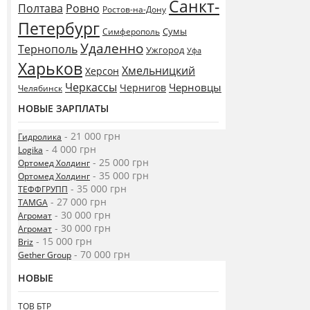
Санкт-
Полтава
Ровно
Ростов-на-Дону
Петербург
Сумы
Симферополь
Удаленно
Тернополь
Ужгород
Уфа
Харьков
Хмельницкий
Херсон
Черкассы
Черновцы
Чернигов
Челябинск
НОВЫЕ ЗАРПЛАТЫ
- 21 000 грн
Гидролика
- 4 000 грн
Logika
- 25 000 грн
Ортомед Холдинг
- 35 000 грн
Ортомед Холдинг
- 35 000 грн
ТЕФФГРУПП
- 27 000 грн
TAMGA
- 30 000 грн
Агромат
- 30 000 грн
Агромат
- 15 000 грн
Briz
- 70 000 грн
Gether Group
НОВЫЕ
ТОВ БТР