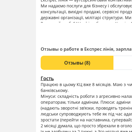
Ми надаємо послуги для бізнесу і обслуговуєм
консультації, вихідні продажі, сервісні про
державні організації, мілітарі структури. М
Родинний клуб, SAV orbico, бригади: Хартія,
вмотивовані люди, які розділяють наші цінно
Отзывы о работе в Експрес лінія, зарпл
Отзывы
(8)
Гость
Працюю в цьому КЦ вже 8 місяців. Маю з чи
банківському.
Мінуси: складність роботи з агресивно нала
операторам, тільки адмінам. Плюси: адміни
(надають зворотні зв’язки, проводять тренін
людськи супроводжують тебе як під час адапта
зростати (перейти на наставника, супервайзе
2 місяці думала, що просто збрехали в оголо
їх не здобудеш за 2 тижні, з 3го місяця вже м