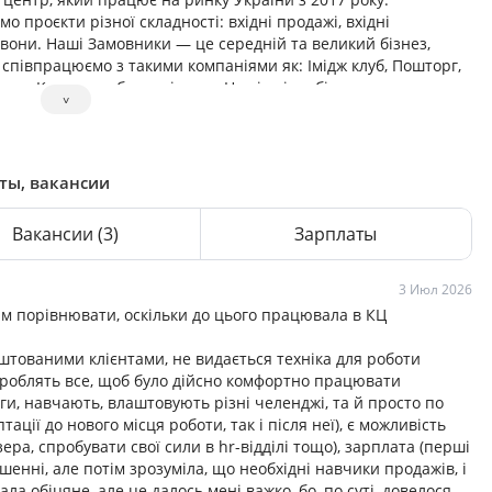
о проєкти різної складності: вхідні продажі, вхідні
дзвони. Наші Замовники — це середній та великий бізнез,
и співпрацюємо з такими компаніями як: Імідж клуб, Пошторг,
 Азов, Кракен та багато інших. Наші співробітники — це
˅
сті.
аты, вакансии
Вакансии
(3)
Зарплаты
3 Июл 2026
м порівнювати, оскільки до цього працювала в КЦ
штованими клієнтами, не видається техніка для роботи
 роблять все, щоб було дійсно комфортно працювати
ги, навчають, влаштовують різні челенджі, та й просто по
ції до нового місця роботи, так і після неї), є можливість
ра, спробувати свої сили в hr-відділі тощо), зарплата (перші
шенні, але потім зрозуміла, що необхідні навчики продажів, і
ала обіцяне, але це далось мені важко, бо, по суті, довелося