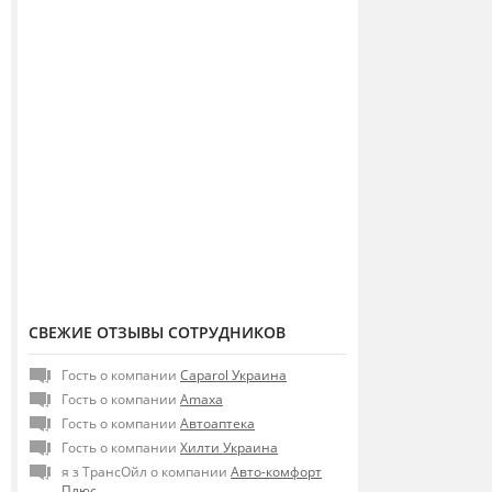
СВЕЖИЕ ОТЗЫВЫ СОТРУДНИКОВ
Гость о компании
Caparol Украина
Гость о компании
Amaxa
Гость о компании
Автоаптека
Гость о компании
Хилти Украина
я з ТрансОйл о компании
Авто-комфорт
Плюс