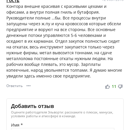
Гость
Контора внешне красивая с красивыми цехами и
офисами, а внутри полная гниль и бутафория.
Руководители полные …бы. Все процессы внутри
запущены через ж.пу и куча кровососов которые обсели
предприятие и воруют на все стороны. Все основные
денежные потоки управляются 5-6 человеками и
оседают в их карманах. Отдел закупок полностью сидит
на откатах, весь инструмент закупается только через
нужные фирмы, метал вывозится тоннами, на сдаче
металлолома постоянные откаты нужным людям. На
рабочих вообще плевать, это мусор. Зарплаты
копеечные, народ увольняется толпами. Я думаю многие
увидели здесь именно свое предприятие.
Ответить
•••
thumb_up
thumb_down
11
Добавить отзыв
Оцените работодателя Эльворти: расскажите о плюсах, минусах,
условиях работы и атмосфере в команде.
Имя *