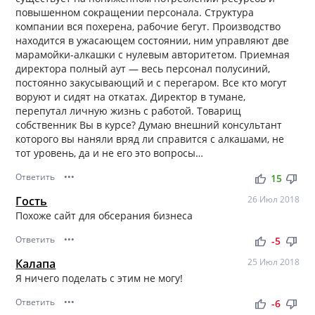
повышенном сокращении персонала. Структура
компании вся похерена, рабочие бегут. Производство
находится в ужасающем состоянии, ним управляют две
марамойки-алкашки с нулевым авторитетом. Приемная
директора полный аут — весь персонал полусиний,
постоянно закусывающий и с перегаром. Все кто могут
воруют и сидят на откатах. Директор в тумане,
перепутал личную жизнь с работой. Товарищ
собственник Вы в курсе? Думаю внешний консультант
которого вы наняли вряд ли справится с алкашами, не
тот уровень, да и не его это вопросы…
Ответить
•••
thumb_up
thumb_down
15
Гость
26 Июл 2018
Похоже сайт для обсерания бизнеса
Ответить
•••
thumb_up
thumb_down
-5
Калапа
25 Июл 2018
Я ничего поделать с этим не могу!
Ответить
•••
thumb_up
thumb_down
-6