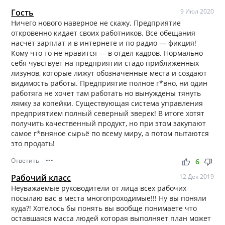
Гость
9 Июл 2020
Ничего нового наверное не скажу. Предприятие
откровенно кидает своих работников. Все обещания
насчёт зарплат и в интернете и по радио — фикция!
Кому что то не нравится — в отдел кадров. Нормально
себя чувствует на предприятии стадо приближенных
лизунов, которые лижут обозначенные места и создают
видимость работы. Предприятие полное г*вно, ни один
работяга не хочет там работать но вынуждены тянуть
лямку за копейки. Существующая система управления
предприятием полный северный зверек! В итоге хотят
получить качественный продукт, но при этом закупают
самое г*вняное сырьё по всему миру, а потом пытаются
это продать!
Ответить
•••
thumb_up
thumb_down
6
Рабочий класс
12 Дек 2019
Неуважаемые руководители от лица всех рабочих
посылаю вас в места многопроходимые!!! Ну вы поняли
куда?! Хотелось бы понять вы вообще понимаете что
оставшаяся масса людей которая выполняет план может