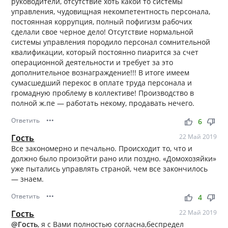
руководители, отсутствие хоть какой то системы
управления, чудовищная некомпетентность персонала,
постоянная коррупция, полный пофигизм рабочих
сделали свое черное дело! Отсутствие нормальной
системы управления породило персонал сомнительной
квалификации, который постоянно пиарится за счет
операционной деятельности и требует за это
дополнительное вознаграждение!!! В итоге имеем
сумасшедший перекос в оплате труда персонала и
громадную проблему в коллективе! Производство в
полной ж.пе — работать некому, продавать нечего.
Ответить
•••
thumb_up
thumb_down
6
Гость
22 Май 2019
Все закономерно и печально. Происходит то, что и
должно было произойти рано или поздно. «Домохозяйки»
уже пытались управлять страной, чем все закончилось
— знаем.
Ответить
•••
thumb_up
thumb_down
4
Гость
22 Май 2019
@Гость
, я с Вами полностью согласна,беспредел