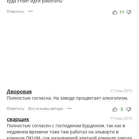
куда стоит идти работать!
Ответить
•••
thumb_up
thumb_down
11
Дворовая
17 Ноя 2019
Полностью согласна. На заводе процветает алкоголизм.
Ответить
Все отзывы автора
•••
thumb_up
thumb_down
5
сварщик
17 Ноя 2019
Полностью согласен с господином Бурдюком. так как в
недавнем времени тоже там работал на эльворти в
команде ПКШМ -так называемой элитной команде завода