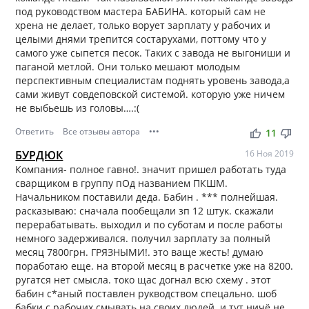
под руководством мастера БАБИНА. который сам не
хрена не делает, только ворует зарплату у рабочих и
целыми днями трепится состарухами, поттому что у
самого уже сыпется песок. Таких с завода не выгониши и
паганой метлой. Они только мешают молодым
перспективным специалистам поднять уровень завода,а
сами живут совдеповской системой. которую уже ничем
не выбьешь из головы….:(
Ответить
Все отзывы автора
•••
thumb_up
thumb_down
11
БУРДЮК
16 Ноя 2019
Компания- полное гавно!. значит пришел работать туда
сварщиком в группу пОд названием ПКШМ.
Начальником поставили деда. Бабин . *** полнейшая.
расказываю: сначала пообещали зп 12 штук. скажали
перерабатывать. выходил и по суботам и после работы
немного задерживался. получил зарплату за полный
месяц 7800грн. ГРЯЗНЫМИ!. это ваще жесть! думаю
поработаю еще. на второй месяц в расчетке уже на 8200.
ругатся нет смысла. токо щас догнал всю схему . этот
бабин с*аный поставлен рукводством спецально. шоб
бабки с рабочих смывать на своих людей. и тут ничё не