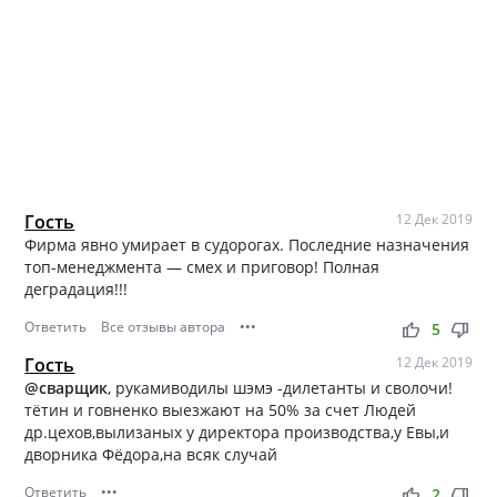
Гость
12 Дек 2019
Фирма явно умирает в судорогах. Последние назначения
топ-менеджмента — смех и приговор! Полная
деградация!!!
Ответить
Все отзывы автора
•••
thumb_up
thumb_down
5
Гость
12 Дек 2019
@сварщик
, рукамиводилы шэмэ -дилетанты и сволочи!
тётин и говненко выезжают на 50% за счет Людей
др.цехов,вылизаных у директора производства,у Евы,и
дворника Фёдора,на всяк случай
Ответить
•••
thumb_up
thumb_down
2