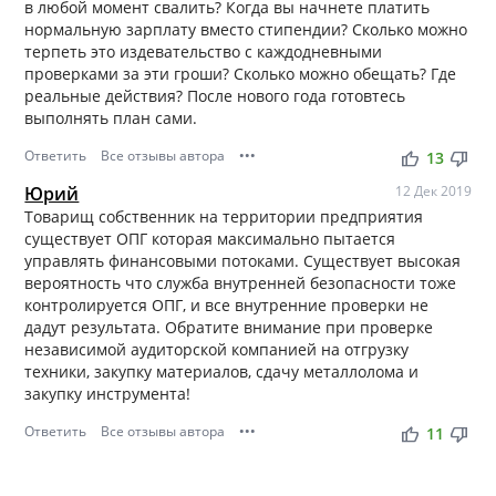
в любой момент свалить? Когда вы начнете платить
нормальную зарплату вместо стипендии? Сколько можно
терпеть это издевательство с каждодневными
проверками за эти гроши? Сколько можно обещать? Где
реальные действия? После нового года готовтесь
выполнять план сами.
Ответить
Все отзывы автора
•••
thumb_up
thumb_down
13
Юрий
12 Дек 2019
Товарищ собственник на территории предприятия
существует ОПГ которая максимально пытается
управлять финансовыми потоками. Существует высокая
вероятность что служба внутренней безопасности тоже
контролируется ОПГ, и все внутренние проверки не
дадут результата. Обратите внимание при проверке
независимой аудиторской компанией на отгрузку
техники, закупку материалов, сдачу металлолома и
закупку инструмента!
Ответить
Все отзывы автора
•••
thumb_up
thumb_down
11