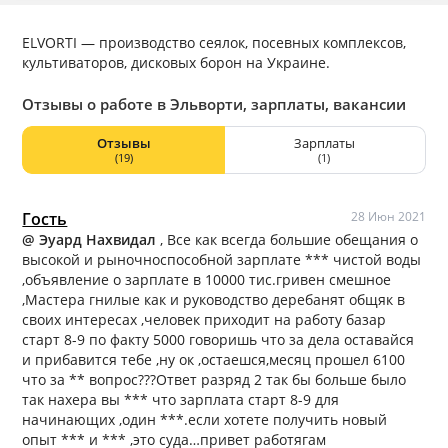
ELVORTI — производство сеялок, посевных комплексов,
культиваторов, дисковых борон на Украине.
Отзывы о работе в Эльворти, зарплаты, вакансии
Отзывы
Зарплаты
(19)
(1)
Гость
28 Июн 2021
@ Эуард Нахвидал
, Все как всегда большие обещания о
высокой и рыночноспособной зарплате *** чистой воды
,объявление о зарплате в 10000 тис.гривен смешное
,Мастера гнилые как и руководство деребанят общяк в
своих интересах ,человек приходит на работу базар
старт 8-9 по факту 5000 говоришь что за дела оставайся
и прибавится тебе ,ну ок ,остаешся,месяц прошел 6100
что за ** вопрос???Ответ разряд 2 так бы больше было
так нахера вы *** что зарплата старт 8-9 для
начинающих ,один ***.если хотете получить новый
опыт *** и *** ,это суда…привет работягам