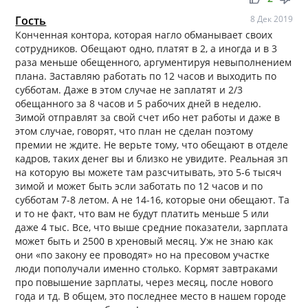
Гость
8 Дек 2019
Конченная контора, которая нагло обманывает своих
сотрудников. Обещают одно, платят в 2, а иногда и в 3
раза меньше обещенного, аргументируя невыполнением
плана. Заставляю работать по 12 часов и выходить по
субботам. Даже в этом случае не заплатят и 2/3
обещанного за 8 часов и 5 рабочих дней в неделю.
Зимой отправлят за свой счет ибо нет работы и даже в
этом случае, говорят, что план не сделан поэтому
премии не ждите. Не верьте тому, что обещают в отделе
кадров, таких денег вы и близко не увидите. Реальная зп
на которую вы можете там разсчитывать, это 5-6 тысяч
зимой и может быть эсли заботать по 12 часов и по
субботам 7-8 летом. А не 14-16, которые они обещают. Та
и то не факт, что вам не будут платить меньше 5 или
даже 4 тыс. Все, что выше средние показатели, зарплата
может быть и 2500 в хреновый месяц. Уж не знаю как
они «по закону ее проводят» но на пресовом участке
люди пополучали именно столько. Кормят завтраками
про повышение зарплаты, через месяц, после нового
года и тд. В общем, это последнее место в нашем городе