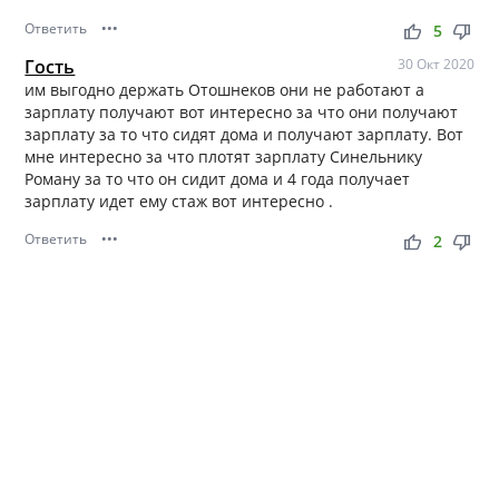
Ответить
•••
thumb_up
thumb_down
5
Гость
30 Окт 2020
им выгодно держать Отошнеков они не работают а
зарплату получают вот интересно за что они получают
зарплату за то что сидят дома и получают зарплату. Вот
мне интересно за что плотят зарплату Синельнику
Роману за то что он сидит дома и 4 года получает
зарплату идет ему стаж вот интересно .
Ответить
•••
thumb_up
thumb_down
2