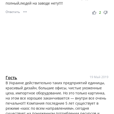
полный,людей на заводе нету!!!!
Ответить
•••
thumb_up
thumb_down
2
Гость
19 Май 2019
В Украине действительно таких предприятий единицы,
красивый дизайн, большие офисы, чистые ухоженные
цеха, импортное оборудование. Но это только картинка,
на этом все хорошее заканчивается — внутри все очень
печально!!! Компания последние 5 лет существует в
режиме «хаос по всем направлениям», сегодня
существует на пониженном потреблении ресурсов и