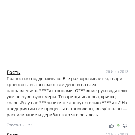
Гость
26 Июн 2018
Полностью поддерживаю. Все разворовывается, твари
кровососы высасывают все деньги во всех
направлениях. ****ят тоннами. О***вшие руководители
уже не чувствуют меры. Товарищи иванова, крячко,
соловьёв, у вас ***льники не лопнут столько ****ить? На
предприятии все процессы остановлены, введён план —
распиливание и дерибан того что осталось.
Ответить
•••
thumb_up
thumb_down
9
12 Июн 2018