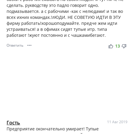
сделать. рукводству это падло говорит одно.
подмазывается. а с рабочими -как с нелюдами! и так во
всех ихних командах.!лЮДИ. НЕ СОВЕТУЮ ИДТИ В ЭТУ
фирму работать!хорошоподумайте. предче жем идти
устраиваться! а в офимах сидят тупые итр. типа
работают !жуют постоянно и с чашкамибегают.
Ответить
•••
thumb_up
thumb_down
13
Гость
11 Авг 2019
Предприятие окончательно умирает! Тупые