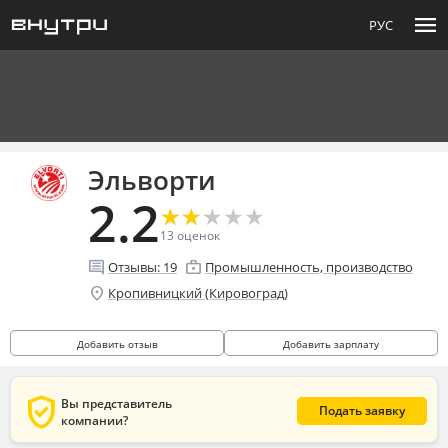
menu
РУС
Эльворти
2.2
★
★
★
★
★
★
★
★
★
★
13
оценок
comment
enterprise
Отзывы:
19
Промышленность, производство
location_on
Кропивницкий (Кировоград)
Добавить отзыв
Добавить зарплату
verified_user
Вы представитель
Подать заявку
компании?